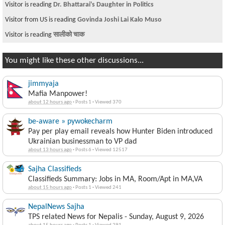
Visitor is reading
TPS barcode
Visitor is reading
for all rock fans onlyyyy.videos
You might like these other discussions...
jimmyaja
Mafia Manpower!
about 12 hours ago
·
Posts 1
·
Viewed 370
be-aware » pywokecharm
Pay per play email reveals how Hunter Biden introduced
Ukrainian businessman to VP dad
about 13 hours ago
·
Posts 6
·
Viewed 12517
Sajha Classifieds
Classifieds Summary: Jobs in MA, Room/Apt in MA,VA
about 15 hours ago
·
Posts 1
·
Viewed 241
NepalNews Sajha
TPS related News for Nepalis - Sunday, August 9, 2026
about 15 hours ago
·
Posts 1
·
Viewed 291