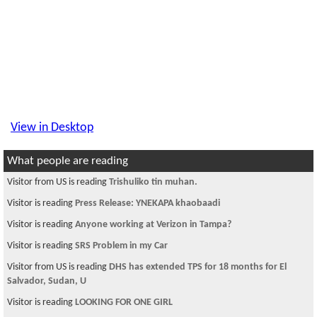
View in Desktop
What people are reading
Visitor is reading
दशैं विशेष - चौतारी
Visitor is reading
International Women Day...
Visitor is reading
Electronics
Visitor is reading
Lootings in Kathmandu
Visitor is reading
How to choose graduate university?
Visitor is reading
मरे पछि पनि सुख छैन नेपालमा
Visitor is reading
Our very own--Nepali Song Player