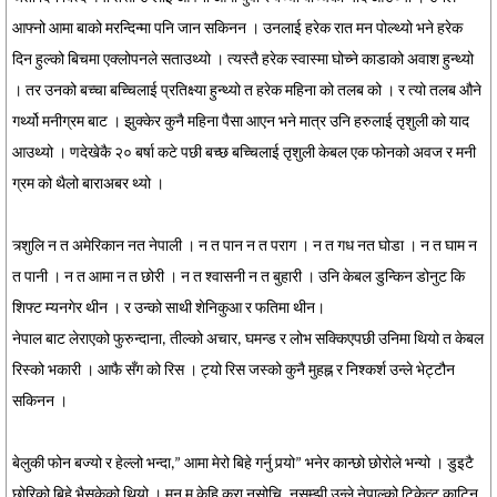
आफ्नो आमा बाको मरन्दिन्मा पनि जान सकिनन । उनलाई हरेक रात मन पोल्थ्यो भने हरेक
दिन हुल्को बिचमा एक्लोपनले सताउथ्यो । त्यस्तै हरेक स्वास्मा घोच्ने काडाको अवाश हुन्थ्यो
। तर उनको बच्चा बच्चिलाई प्रतिक्ष्या हुन्थ्यो त हरेक महिना को तलब को । र त्यो तलब औने
गर्थ्यो मनीग्रम बाट । झुक्केर कुनै महिना पैसा आएन भने मात्र उनि हरुलाई तृशुली को याद
आउथ्यो । णदेखेकै २० बर्षा कटे पछी बच्छ बच्चिलाई तृशुली केबल एक फोनको अवज र मनी
ग्रम को थैलो बाराअबर थ्यो ।
त्र्शुलि न त अमेरिकान नत नेपाली । न त पान न त पराग । न त गध नत घोडा । न त घाम न
त पानी । न त आमा न त छोरी । न त श्वासनी न त बुहारी । उनि केबल डुन्किन डोनुट कि
शिफ्ट म्यनगेर थीन । र उन्को साथी शेनिकुआ र फतिमा थीन।
नेपाल बाट लेराएको फुरुन्दाना, तील्को अचार, घमन्ड र लोभ सक्किएपछी उनिमा थियो त केबल
रिस्को भकारी । आफै सँग को रिस । ट्यो रिस जस्को कुनै मुहह्न र निश्कर्श उन्ले भेट्टौन
सकिनन ।
बेलुकी फोन बज्यो र हेल्लो भन्दा,” आमा मेरो बिहे गर्नु पर्‍यो” भनेर कान्छो छोरोले भन्यो । डुइटै
छोरिको बिहे भैसकेको थियो । मन म केहि कुरा नसोचि, नसम्झी उन्ले नेपाल्को टिकेत्ट काटिन