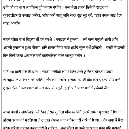
उनि गर्व का साथ लगन्शिल पुर्वक काम गर्थीन । बेला बेला हाम्रो छिमेकी राष्ट्र का
गुजरातीहरुले उन्लाई करौदा, आंखा भरी आशु अनि नाख सुइ सुइ गर्दै, "हाउ क्यान आइ हेल्प
योउ" भन्थीन ।
उन्को कोठा मा चै बिद्ध्यार्थी हरु बस्थे । रमाइलो नै हुन्थ्यो । सबै जना बेलुकी आयो अनि
आफ्नो गुनासो र दु:ख पोख्यो अनि हल्का बियर चाडआउँदै सुत्ने गर्थे उनिहरी । यसरि नै उन्को
दिन बित्दै जादा अचानक बर्षौँ कटीसकेको उन्ले महशूस गरीन ।
उनि ४० कटी सकेकी थीन । सब्जी मन्डीको काम छोडेर उन्ले डुन्किन डोनटमा काली
शेनिकुआ र पाकिस्तान्की फतिमा सँग काम गर्थीन । सकी नसकी होव कन इ हेल्प योउ भन्ने
तृशुली ऐले, “ऊड त्याट बी अल फोर योउ टूडे, हन्” पनि फरर भन्ने भैसकेकी थीन ।
बच्चा बच्ची र लोग्नेलाई अमेरिका लेराइ सुनौलो भय्विश्य दिने उन्को सपना पुरा भएको थिएन ।
हरियो कागजको प्रतिक्ष्या ले उन्लाई नेपाल जान बन्चित गरी राखेको थियो । नेपालमा चै पैसा
हरेक महिना पठाउन क्रम जारी नै राखिन । बेला मौका मा उन्ले ल्याप्टप र फोन पनि पठाउने