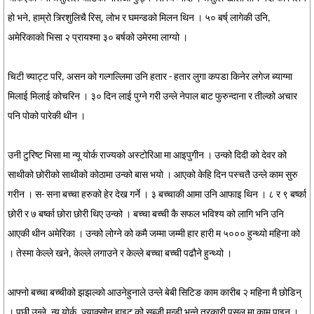
हो भने, हाम्रो त्र्‍रिशुलिचै रिस्, लोभ र घमन्डको मिलन थिन । ५० बर्ष् लागेकी उनि,
अमेरिकाको भिसा २ प्रायश्मा ३० बर्षको उमेरमा लाग्यो ।
चिटी च्याट्ट परि, असन को गल्गल्लिमा उनि हतार - हतार लुगा कपडा किनेर लगेज ब्याग्मा
मिलाई मिलाई कोचरिन । ३० दिन लाई पुग्ने गरी उन्ले नेपाल बाट फुरुन्दाना र तील्को अचार
पनि पोको पारेकी थीन ।
उनी टुरिष्ट भिसा मा न्यू योर्क राज्यको अस्टोरिआ मा आइपुगीन । उन्को दिदी को देवर को
साथीको छोरीको साथीको कोठामा उन्को बास भयो । आएको केहि दिन पस्चतै उन्ले काम सुरु
गरीन । स- सना बच्चा हरुको हेर देख गर्ने । ३ बच्चाकी आमा उनि आफाइ थिन । ८ र ९ बर्ष्का
छोरी र ७ बर्ष्का छोरा छोरी थिए उन्को । बच्चा बच्ची कै सफल भविश्य को लागि भनि उनि
आएकी थीन अमेरिका । उन्को लोग्ने को कमै जम्मा जम्मी हार हारी म ५००० हुन्थ्यो महिना को
। तेस्मा केल्ले खने, केल्ले लगाउने र केल्ले बच्चा बच्ची पढौने हुन्थ्यो ।
आफ्नो बच्चा बच्चीको झझल्को आउनेहुनाले उन्ले बेबी सिटिङ काम कारीब २ महिना मै छोडिन्
। पछी उन्ले, न्यू योर्क्, ज्याक्सोन हाइट को सब्जी मन्डी भन्ने तरकारी पसल मा काम पाइन ।