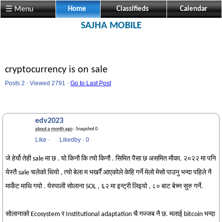
☰ Menu
Home
Classifieds
Calendar
SAJHA MOBILE
cryptocurrency is on sale
Posts 2 · Viewed 2791 ·
Go to Last Post
edv2023
about a month ago
· Snapshot 0
Like
·
Likedby
·
0
जे हेर्यो तेही sale मा छ . यो किनौ कि त्यो किनौ . सिमित पैसा छ असमित मौका. २०२२ मा पनि
येस्तै sale चलेको थियो , त्यो बेला म भखर्रै आएकोले केहि गर्ने मेलो मेसो पाउनु भन्दा पहिले नै
मार्केट माथि गयो . येस्पाली सोलाना SOL , ६२ मा इन्ट्री लिइयो , ८० बाट बेच्न सुरु गर्ने.
सोलानाको Ecosystem र Institutional adaptation चै गज्जब नै छ. मलाई bitcoin भन्दा