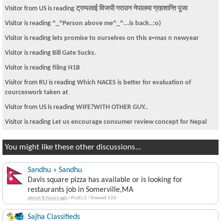
Visitor from US is reading
ट्रम्पलाई विजयी गराउन नेपालमा ग्रहशान्ति पूजा
Visitor is reading
^_^Person above me^_^...is back..:o)
Visitor is reading
lets promise to ourselves on this x=mas n newyear
Visitor is reading
Bill Gate Sucks.
Visitor is reading
filing H1B
Visitor from RU is reading
Which NACES is better for evaluation of
courceswork taken at
Visitor from US is reading
WIFE?WITH OTHER GUY..
Visitor is reading
Let us encourage consumer review concept for Nepal
You might like these other discussions...
Sandhu » Sandhu
Davis square pizza has available or is looking for
restaurants job in Somerville,MA
about 8 hours ago
·
Posts 2
·
Viewed 526
Sajha Classifieds