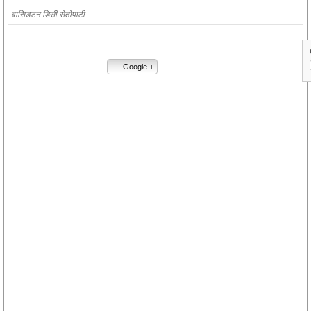
वासिङटन डिसी सेताेपाटी
10.3K
147
0
10.5K
Google +