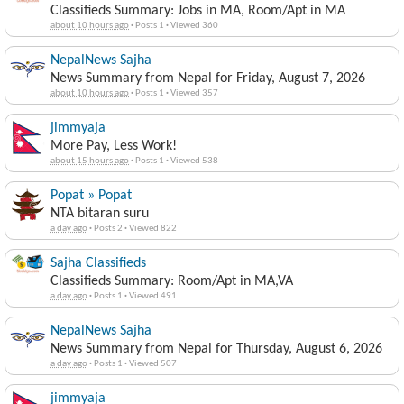
Classifieds Summary: Jobs in MA, Room/Apt in MA
about 10 hours ago
·
Posts 1
·
Viewed 360
NepalNews Sajha
News Summary from Nepal for Friday, August 7, 2026
about 10 hours ago
·
Posts 1
·
Viewed 357
jimmyaja
More Pay, Less Work!
about 15 hours ago
·
Posts 1
·
Viewed 538
Popat » Popat
NTA bitaran suru
a day ago
·
Posts 2
·
Viewed 822
Sajha Classifieds
Classifieds Summary: Room/Apt in MA,VA
a day ago
·
Posts 1
·
Viewed 491
NepalNews Sajha
News Summary from Nepal for Thursday, August 6, 2026
a day ago
·
Posts 1
·
Viewed 507
jimmyaja