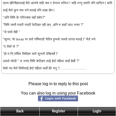
प्राय खैरेनीहरुलाई मैले आफ्नो सहि नाम र ठेगाना भन्दिन ! सहि भन्नु जरुरि पनि ठान्दिन l कति
लाई मैले कुन नाम भने मलाई पनि थाहा छैन l
"अनि तिमि के गरिराक्या यहाँ बसेर?"
"तिमि जस्तै राम्री राम्री केटिहरु एही छन् ,अनि म कह
ाँ जाउ भनत ?"
"जे पायो तेही "
"सुनन, यो texas मा सधै गर्मिमात्रै भैदिय हुन्थ्यो जस्तो लाग्छ मलाई l" मैले भने
"ए तेसो पो ?"
"हो त नि,गर्मिमा तिमीहरु सारै सुन्दरी देखिन्छौ l"
उसले सोधी " ल भनत तिमि केटिहरु लाई हेर्दा पहिला कहाँ हेर्छौ ?"
तेसो भए मैले तिमीलाई हेर्दा पहिला कहाँ हेरे भनु ?..........................
Please log in to reply to this post
You can also log in using your Facebook
Back
Register
Login