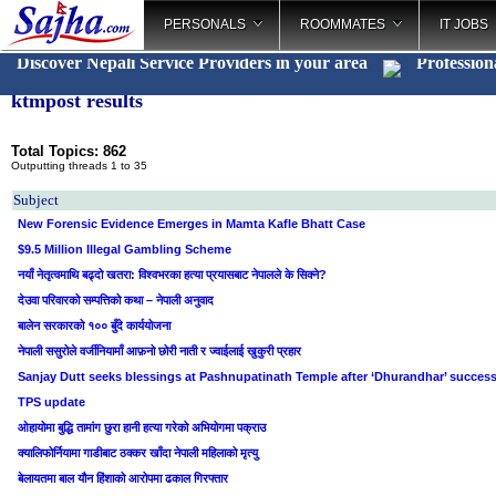
PERSONALS
ROOMMATES
IT JOBS
Discover Nepali Service Providers in your area
Profession
ktmpost results
Total Topics: 862
Outputting threads 1 to 35
Subject
New Forensic Evidence Emerges in Mamta Kafle Bhatt Case
$9.5 Million Illegal Gambling Scheme
नयाँ नेतृत्वमाथि बढ्दो खतरा: विश्वभरका हत्या प्रयासबाट नेपालले के सिक्ने?
देउवा परिवारको सम्पत्तिको कथा – नेपाली अनुवाद
बालेन सरकारको १०० बुँदे कार्ययोजना
नेपाली ससुरोले वर्जीनियामाँ आफ़नो छोरी नाती र ज्वाईलाई खुकुरी प्रहार
Sanjay Dutt seeks blessings at Pashnupatinath Temple after ‘Dhurandhar’ succes
TPS update
ओहायोमा बुद्धि तामांग छुरा हानी हत्या गरेको अभियोगमा पक्राउ
क्यालिफोर्नियामा गाडीबाट ठक्कर खाँदा नेपाली महिलाको मृत्यु
बेलायतमा बाल यौन हिंशाको आरोपमा ढकाल गिरफ्तार