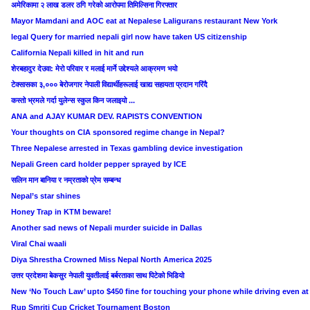
अमेरिकामा २ लाख डलर ठगि गरेको आरोपमा तिमिल्सिना गिरफ्तार
Mayor Mamdani and AOC eat at Nepalese Laligurans restaurant New York
legal Query for married nepali girl now have taken US citizenship
California Nepali killed in hit and run
शेरबहादुर देउवा: मेरो परिवार र मलाई मार्ने उद्देश्यले आक्रमण भयो
टेक्सासका ३,००० बेरोजगार नेपाली विद्यार्थीहरूलाई खाद्य सहायता प्रदान गरिंदै
कस्तो भ्रमले गर्दा युलेन्स स्कुल किन जलाइयो ...
ANA and AJAY KUMAR DEV. RAPISTS CONVENTION
Your thoughts on CIA sponsored regime change in Nepal?
Three Nepalese arrested in Texas gambling device investigation
Nepali Green card holder pepper sprayed by ICE
सलिन मान बानिया र नम्रताको प्रेम सम्बन्ध
Nepal’s star shines
Honey Trap in KTM beware!
Another sad news of Nepali murder suicide in Dallas
Viral Chai waali
Diya Shrestha Crowned Miss Nepal North America 2025
उत्तर प्रदेशमा बेकसुर नेपाली युवतीलाई बर्बरताका साथ पिटेको भिडियो
New ‘No Touch Law’ upto $450 fine for touching your phone while driving even at 
Rup Smriti Cup Cricket Tournament Boston