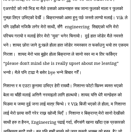
एअरपोर्ट को त्यो भिड मा मैले उसको आफन्तहरु सब जाना फुलको माला र फुलको
गुच्छा लिएर उभिएको देखेँ । बिक्रान्तको आमा हुनु पर्छ जस्तो लाग्यो मलाई। Vik ले
पनि उहाँको नजिकै लगेर मेरो साथी, सँगै
engineering
सिद्दाएको भनि मेरो
परिचय गरायो र मलाई हेरेर मेरो "मुवा" भनेर चिनायो।
दुई हात जोडेर मैले नमस्ते
भने। शायद छोरा जाने दु:खले होला हात जोडेर नमस्कार त फर्काउनु भयो तर एकदम
निराश।
शायद मेरो भाव बुझेर होला बिक्रान्त ले सानो स्वर मा म तिर फर्किएर
“please don't mind she is really upset about me leaving”
भन्यो। मैले पनि टाढा नै बसेर bye भन्ने बिचार गरेँ।
निशान्त र म एउटा कुनामा उभिएर हेरी राख्यौ। निशान्त फोटो खिच्न ब्यस्त भएको
बेला मा चाँही मलाई अत्तिनै नरमाइलो लागि हाल्थयो। शायद यत्ति धेरै मान्छेहरु को
भिडमा म जम्मा दुई जना लाई मात्र चिन्थे। र Vik बिजी भएको ले होला, म निशान्त
लाई मेरो छाया सरी गरेर राख्न खोज्दै थिएँ । निशान्त र बिक्रान्त् मेरो सानो देखीको
साथी हरु त हैनन, Engineering पढाई गर्दा, सँगसंगै खाना खाँदा एक प्रकारको
आत्मियता बढ्दै गयो। हुन पनि हामी मान्छे को जात कस्तो अचम्म को हुन्छ
है? जो