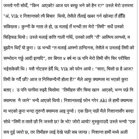
जस्तो गरी सोधेँ, ”किन
आएको? आज घर बस्छु भने को हैन र?” उस्ले मेरो उत्तरमा
"अं, Vik र निशान्तको त्यै बिचार
थियो, तेसैले तँलाई खबर गर्न खोज्दा तँ हीँडि
सकिछस। कुन्नी के नाता ले हो, ऊ मलाई तँ भन्थी तर मेरो "तिमी" सधैं उस्को
चिड्चिड थियो। उस्ले मलाई कत्ति गाली गर्थि, उस्को लागि "तँ" आत्मिय लाग्थ्यो, म
बुझ्दैन थिएँ यो कुरा। ऊ भन्थी “त मलाई आफ्नो ठान्दिनस, तेसैले म उस्लाई तिमी को
सम्भोदन गर्छु आदी इत्यदि”, तर बिगत ४ बर्ष मा ऊ पनि मेरो तिमी सँग चिर परीचित
भईसकेकी थि। यसै नोटहरु हेर्दै थि, Vik को फोन आयो। "सारा, चिसो छ है आज?
तिमी के गर्दै छौं? आज त निस्किन्दैनौ होला है?" मैले आफु क्याम्पस मा भएको कुरा
बताए।
उ पनि पानीमा रुझ्दै चिसोमा
"तिमीहरु सँग चिया खान
आएको, भन्न पर्छ नि
क्याम्पस
नै जाने" भन्दै आएको थियो। निशान्तलाई फोन गरेर Aki ले हामी क्याम्पस
मा भएको कुरा भन्दा तुरुन्तै क्याम्पस आइ पुग्यो। एक छिन् पछी मैले निशान्तसँग बस्दा
सोधे “तिमी त तातो छौ नि जस्तो छ? के भो? जोरो आयो? मुस्कुराउदै उस्ले भन्यो "एक
सय दुई ज्वरो छ, तर तिमीहरु लाई देखे पछी सब जान्छ। निशान्त हामी मध्ये अली