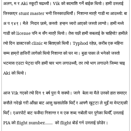
अलग, म र Aki स्कूटी चढथ्यौ। Vik को बदमाशि गर्ने बाईक थियो। हामी उस्लाई
जिस्काएर stunt master भनी जिस्काउथियौं। निशान्त मात्रै गाडी मा आउथ्यो: बा
अ प ९४९। मैले
निदार छामे, कस्तो
हन्हन ज्वरो आएको जस्तो लाग्यो। हामी मध्ये
गाडी को license पनि म सँग मात्रै थियो। तेस पछी हामी सबलाई के चाहियो? हामीले
त्यो दिन डाक्टरको clinic मा बिताएको थियौ। Typhod रहेछ, करीब एक महिना
सम्म हाम्रो हाजिरी लागेको थियो निशान्त को घर मा। बुडा पाका ले भनेको जस्तो
भटमास एउटा भेट्दा पनि हामी चार भाग लगाउथ्यौ, तर त्यो भाग लगाउने जिम्मा चाइ
Aki को थियो।
आज Vik गएको त्यो दिन ९ बर्ष पुरा भै सक्यो। जाने
बेला मा मैले उस्को हात समाएर
कसैले नदेख्ने गरी आँखा बाट आसु खसालेकि थिएँ र आफ्नै खुट्टा ले भुइँ मा मेय्टाएकी
थिएँ। एअरपोर्ट बाट फर्कँदा निशान्त र म एक शब्द नबोली घर पुगेका थियौँ, उस्लाई
PIA को flight number.......
को flight बोर्ड गर्न उस्लाई छोडेर।