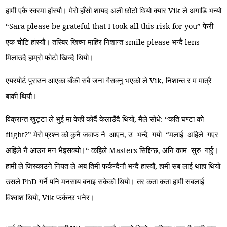
हामी एकै स्वरमा हांस्यौ। मेरो हाँसो शायद अली छोटो थियो क्यार Vik ले अगाडि भन्यो
“Sara please be grateful that I took all this risk for you” फेरी
एक चोटि हांस्यौ। तस्बिर खिच्न माहिर निशान्त smile please भन्दै lens
मिलाउदै हाम्रो फोटो खिच्दै थियो।
एयरपोर्ट पुराउन आएका बाँकी सबै जना गैसक्नु भएको ले Vik, निशान्त र म मात्रै
बाकी थियौ।
विक्रान्त खुट्टा ले भुई मा केही कोर्दै केलाउँदै थियो, मैले सोधे: “कति घण्टा को
flight?” मेरो प्रश्न को कुनै जवाफ नै
आएन, उ
भन्दै
गयो
“मलाई
अहिले
गएर
अहिले नै आउन मन भैइसक्यो।“ कहिले Masters सिद्दिन्छ, अनि काम
सुरु
गर्छु।
हामी ले जिस्काउने नियत ले अब तिमी फर्कन्दैनौ भन्दै हास्यौ, हामी सब लाई थाहा थियो
उसले PhD गर्ने पनि मनसाय बनाइ सकेको थियो। तर कता कता हामी सबलाई
विश्वाश थियो, Vik फर्कन्छ भनेर।