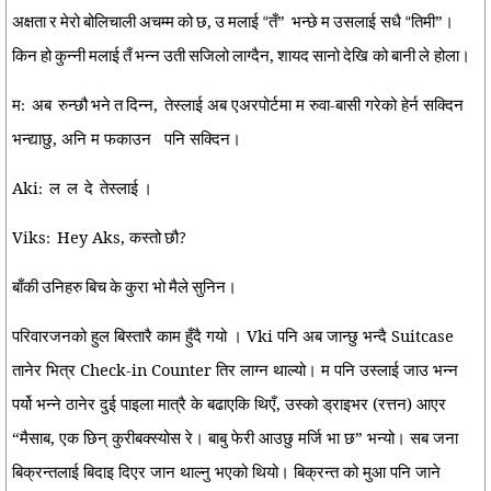
अक्षता
र
मेरो
बोलिचाली
अचम्म
को
छ,
उ
मलाई
तँ”
भन्छे
म
उसलाई सधै
तिमी”।
“
“
किन
हो
कुन्नी
मलाई
तँ
भन्न
उती
सजिलो
लाग्दैन,
शायद
सानो
देखि को
बानी
ले होला।
म
अब
रुन्छौ
भने
त
दिन्न,
तेस्लाई अब एअरपोर्टमा म रुवा-बासी गरेको हेर्न सक्दिन
:
भन्द्याछु, अनि म फकाउन पनि सक्दिन।
Aki
ल
ल
दे
तेस्लाई
।
:
Viks
Hey Aks, कस्तो
छौ
:
?
बाँकी
उनिहरु
बिच
के
कुरा भो
मैले
सुनिन।
परिवारजनको हुल बिस्तारै काम हुँदै गयो । Vki पनि अब जान्छु भन्दै Suitcase
तानेर भित्र Check-in Counter तिर लाग्न थाल्यो। म पनि उस्लाई जाउ भन्न
पर्यो भन्ने ठानेर दुई पाइला मात्रै के बढाएकि थिएँ, उस्को ड्राइभर (रत्तन) आएर
“मैसाब, एक छिन् कुरीबक्स्योस रे। बाबु फेरी आउछु मर्जि भा छ” भन्यो। सब जना
बिक्रन्तलाई बिदाइ दिएर जान थाल्नु भएको थियो। बिक्रन्त को मुआ पनि जाने