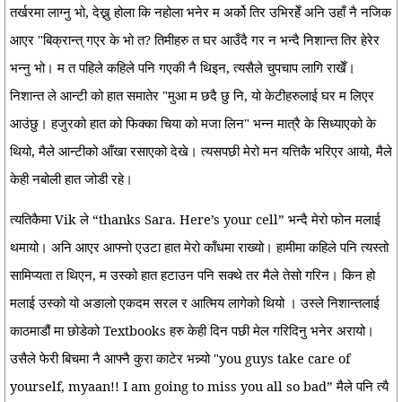
तर्खरमा लाग्नु भो, देख्नु होला कि नहोला भनेर म अर्को तिर उभिरहेँ अनि उहाँ नै नजिक
आएर "बिक्रान्त् गएर के भो त? तिमीहरु त घर आउँदै गर न भन्दै निशान्त तिर हेरेर
भन्नु भो। म त पहिले कहिले पनि गएकी नै थिइन, त्यसैले चुपचाप लागि राखेँ।
निशान्त ले आन्टी को हात समातेर "मुआ म छदै छु नि, यो केटीहरुलाई घर म लिएर
आउंछु। हजुरको हात को फिक्का चिया को मजा लिन" भन्न मात्रै के सिध्याएको के
थियो, मैले आन्टीको आँखा रसाएको देखे। त्यसपछी मेरो मन यत्तिकै भरिएर आयो, मैले
केही नबोली हात जोडी रहे।
त्यतिकैमा Vik ले “thanks Sara. Here’s your cell” भन्दै मेरो फोन मलाई
थमायो। अनि आएर आफ्नो एउटा हात मेरो काँधमा राख्यो। हामीमा कहिले पनि त्यस्तो
सामिप्यता त थिएन, म उस्को हात हटाउन पनि सक्थे तर मैले तेसो गरिन। किन हो
मलाई उस्को यो अङालो एकदम सरल र आत्मिय लागेको थियो । उस्ले निशान्तलाई
काठमाडौं मा छोडेको Textbooks हरु केही दिन पछी मेल गरिदिनु भनेर अरायो।
उसैले फेरी बिचमा नै आफ्नै कुरा काटेर भन्न्यो "you guys take care of
yourself, myaan!! I am going to miss you all so bad” मैले पनि त्यै