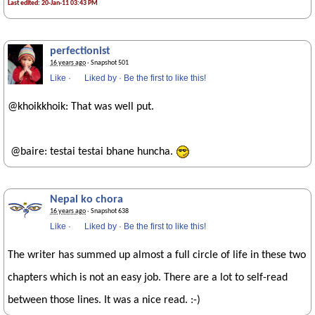
Last edited: 20-Jan-11 03:43 PM
perfectionist
16 years ago
· Snapshot 501
Like
·
Liked by
·
Be the first to like this!
@khoikkhoik: That was well put.
@baire: testai testai bhane huncha.
Nepal ko chora
16 years ago
· Snapshot 638
Like
·
Liked by
·
Be the first to like this!
The writer has summed up almost a full circle of life in these two
chapters which is not an easy job. There are a lot to self-read
between those lines. It was a nice read. :-)