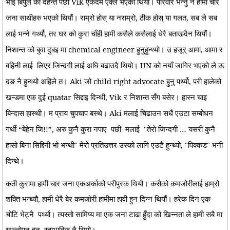
भाई बिपुल को देहन्त पछी Vik एकदम एक्लै भएको थियो। परिवार भन्नु नै हामी चार
जना साथीहरु भएको थियौं। राम्रो होस् या नराम्रो, ठीक होस् या गलत, सब ले सब
लाई भन्ने गर्थ्यौ, तर घर को कुरा चाँही हामी कसैले कसैलाई धेरै बताऊदैन थियौं।
निशान्त को बुवा दुबइ मा chemical engineer हुनुहुन्थ्यो। उ हजूर् आमा, आमा र
बहिनी लाई
लिएर जिन्दगी लाई अघि बढाउदै थियो। UN को नयाँ जागिर भएको ले ऊ
दङ नै हुन्थ्यो अहिले त। Aki जो child right advocate हुनु पर्थ्यो, परी हालेको
खन्डमा एक दुई quatar सिद्दाइ दिन्थी, Vik र निशान्त सँग बसेर। हास्न चाइ
बिन्दास हास्थी। म प्राय चुपचाप बस्थे। Aki मलाई चिढाउन सधैं एउटा सम्बोधन
गर्थी “बेहेन जि!!”, अरु कुनै कुरा नपाए
पछी
मलाई
"तेरो जिन्दगी … यसरी कुनै
हासो बिना सिद्दिनी भो भन्थी" मेरो प्रतिउत्तर उस्को लागि एउटै हुन्थ्यो, "पिक्कड" भनी
दिन्थे।
कती कुरामा हामी चार जना एकअर्काको परीपुरक थियौ। कसैको कमजोरीलाई हाम्रो
शक्ति भन्थ्यौ, हामी धेरै बेर कमजोरी हामीमा हावी हुन दिन्न थियौं। हरेक दिन एक
चोटि भेट्नै
पर्थ्यो। त्यस्तो सामिप्य मा एक जना टाढा हुँदा को खिन्नता ले हामी सबै मा