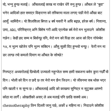
यो, भन्नु हुन्छ मलाई।
आँचललाई काख मा राखेर धेरै रुनु हुन्छ। आँचल ले "बुवा"
भनेर आदिको हात समाएर विक्रान्त को तस्बिरमा माला लगाए पछी मेरो आँखा बाट
आसुँ
थामिदैन। यो शिलशिला बिगत ४ बर्ष यसरी नै अघि बढ्छ, हरेक बर्ष। निशान्त,
उमा, Aki, परिस्क्रित् अनि बिशेष गरी आदि प्रत्येक बर्ष मेरो मन भुलाउने
कोशीश
गर्छन। केही हद सम्म म बिर्सन्छु पनि, मेरो मन को पिडा तर आज को दिन नोभेम्बेर
१४, म भुल्न खोजेर पनि भुल्न सक्दिन। आँसु सुकी दिए हुन्थ्यो भन्छु।
फेरी मन मा
डर लाग्छ त्यो कमलो दिमाग मा आँचल के सोच्छे?
निस्पट्ट अध्यारोलाई छिचोल्दै उज्यालो नहुन्जेल सम्म हामी सबजना बसेर कुरा गर्छौं यो
दिन। भोली को दिन त छदै छ
तर मेरो मन छैन जिउन। यो जीवनमा सब थोक भएर
पनि खाली र स
सुन्य छ। आँचललाई आदि को काखमा सुन्पिएर म सुटुक्क आफ्नो
कोठा मा लागेँ। ओखतीको असर् ले अब मलाई पनि छाडि सक्यो अब।
chemotheraphy लिन दिल्ली जानु पर्छ, अर्को ४ महिना मा। निदाउने कोशीश