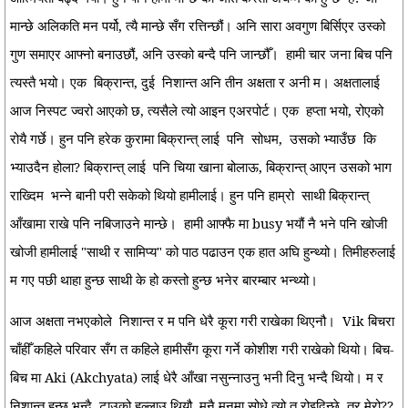
मान्छे अलिकति मन पर्यो, त्यै मान्छे सँग रत्तिन्छौं। अनि सारा अवगुण बिर्सिएर उस्को
गुण समाएर आफ्नो बनाउछौं, अनि उस्को बन्दै पनि जान्छौँ।
हामी चार जना बिच पनि
त्यस्तै भयो। एक
बिक्रान्त, दुई
निशान्त अनि तीन अक्षता र अनी म। अक्षतालाई
आज निस्पट ज्वरो आएको छ, त्यसैले त्यो आइन एअरपोर्ट। एक
हप्ता भयो, रोएको
रोयै गर्छे। हुन पनि हरेक कुरामा बिक्रान्त् लाई
पनि
सोधम,
उसको भ्याउँछ
कि
भ्याउदैन होला? बिक्रान्त् लाई
पनि चिया खाना बोलाऊ, बिक्रान्त् आएन उसको भाग
राख्दिम
भन्ने बानी परी सकेको थियो हामीलाई। हुन पनि हाम्रो
साथी बिक्रान्त्
आँखामा राखे पनि नबिजाउने मान्छे।
हामी आफ्फै मा busy भयौं नै भने पनि खोजी
खोजी हामीलाई "साथी र सामिप्य" को पाठ पढाउन एक हात अघि हुन्थ्यो। तिमीहरुलाई
म गए पछी थाहा हुन्छ साथी के हो कस्तो हुन्छ भनेर बारम्बार भन्थ्यो।
आज अक्षता नभएकोले
निशान्त र म पनि धेरै कूरा गरी राखेका थिएनौ।
Vik बिचरा
चाँहीँ कहिले परिवार सँग त कहिले हामीसँग कूरा गर्ने कोशीश गरी राखेको थियो। बिच-
बिच मा Aki (Akchyata) लाई धेरै आँखा नसुन्नाउनु भनी दिनु भन्दै थियो। म र
निशान्त हुन्छ भन्दै
टाउको हल्लाउ थियौ, मनै मनमा सोधे त्यो त रोइदिन्छे, तर मेरो??