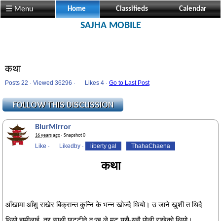
☰ Menu
Home
Classifieds
Calendar
SAJHA MOBILE
कथा
Posts 22 · Viewed 36296 ·
Likes
4 ·
Go to Last Post
BlurMirror
16 years ago
· Snapshot 0
Like
·
Likedby
·
liberty gal
ThahaChaena
कथा
आँखामा आँशु राखेर बिक्रान्त कुन्नि के भन्न खोज्दै थियो। उ जाने खुशी त थिदै
थियो हामीलाई, तर साथी छुट्टीने दु:ख ले मुटु यसै-यसै पोली राखेको थियो।