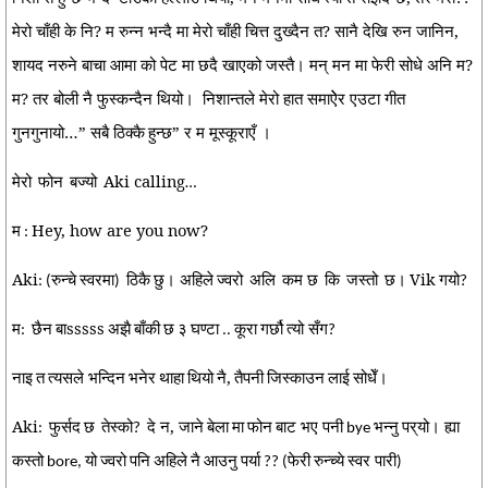
मेरो चाँही के नि? म रुन्न भन्दै मा मेरो चाँही चित्त दुख्दैन त? सानै देखि रुन जानिन,
शायद नरुने बाचा आमा को पेट मा छदै खाएको जस्तै। मन् मन मा फेरी सोधे अनि म?
म? तर बोली नै फुस्कन्दैन थियो।
निशान्तले
मेरो हात समाऐेर एउटा गीत
गुनगुनायो…”
सबै
ठिक्कै
हुन्छ” र म मूस्कूराएँ ।
मेरो
फोन
बज्यो
Aki calling
…
म
Hey, how are you now?
:
Aki
रुन्चे
स्वरमा
ठिकै
छु। अहिले
ज्वरो
अलि
कम छ
कि
जस्तो
छ।
Vik
गयो
: (
)
?
म
छैन
बाsssss
अझै
बाँकी
छ
३
घण्टा
कूरा
गर्छौ
त्यो सँग
:
..
?
नाइ
त
त्यसले भन्दिन
भनेर
थाहा
थियो
नै,
तैपनी
जिस्काउन
लाई
सोधेँ।
Aki
फुर्सद
छ
तेस्को
दे न, जाने
बेला
मा
फोन
बाट भए पनी
भन्नु
पर्
यो। ह्या
:
?
bye
कस्तो
यो
ज्वरो
पनि
अहिले
नै
आउनु
पर्या
फेरी
रुन्च्ये
स्वर पारी
bore,
?? (
)