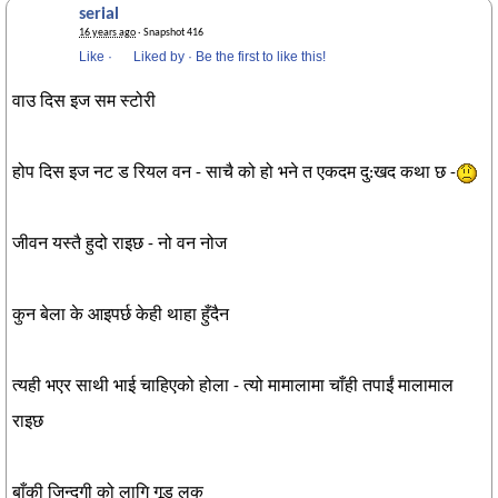
serial
16 years ago
· Snapshot 416
Like
·
Liked by
·
Be the first to like this!
वाउ दिस इज सम स्टोरी
होप दिस इज नट ड रियल वन - साचै को हो भने त एकदम दु:खद कथा छ -
जीवन यस्तै हुदो राइछ - नो वन नोज
कुन बेला के आइपर्छ केही थाहा हुँदैन
त्यही भएर साथी भाई चाहिएको होला - त्यो मामालामा चाँही तपाईं मालामाल
राइछ
बाँकी जिन्दगी को लागि गूड् लक