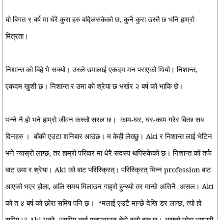
यो बिगत ९ बर्ष मा धेरै कुरा हरु बद्लिसकेको छ, कुनै कुरा उस्तै छ भनि हाम्रो
मित्रता।
निशान्त को बिहे भै सक्यो। उस्ले उमालाई एकदम मन पराएको थियो। निशान्त,
एकदम खुशी छ। निशान्त र उमा को श्रेया छ भर्खर २ बर्ष को भाकि छे।
भन्ने नै हो भने हाम्रो जीवन कस्तो सरल छ।
काम-घर, घर-काम गरेर बित्छ सब
दिनहरु ।
बाँकी एउटा शनिबार आउंछ। म केही लेख्छु। Aki र निशान्त लाई भेटिन
भने न्यास्रो लाग्छ, तर हाम्रो परिवार मा धेरै सदस्य थपिसकेको छ। निशान्त को तर्फ
बाट उमा र श्रेया। Aki को बाट परिस्क्रित्। परिस्क्रित् भिन्न profession बाट
आएको भएर होला, अलि समय मिलाउन गाह्रो हुन्थ्यो तर मान्छे अत्तिनै
असल। Aki
को त ४ बर्ष को छोरा समिप पनि छ।
“मलाई एउटै मान्छे देखि डर लाग्छ, त्यो हो
समिप।“ Aki भन्छे, “समिप लाई पुलपुलाउन तेरो ठुलो हात छ। आफ्नो छोरा भएपछी