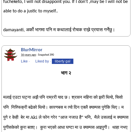
fucheketo, I will not disappoint you. If I don't ,may be I will not be
able to do a justic to myself..
damayanti, अर्को भागमा पनि म कथालाई रोचक राख्ने प्रयास गर्नेछु।
BlurMirror
16 years ago
· Snapshot 390
Like
·
Liked by
·
liberty gal
भाग २
मलाई एउटा घट्ना अझै पनि राम्ररी याद छ। श्रावन महिना को झरी थियो, चिसो
पनि
निस्फिक्री बढेको थियो। कारणबस म त्यो दिन एक्लै क्याम्पस पुगेकि थिए। म
पुगे र केही
बेर मा Aki ले फोन गरेर “आज नजाउ है” भनि,
मैले उसलाई म क्याम्पस
पुगीसकेको कुरा बताए।
कुरा भएको आधा घण्टा मा उ क्याम्पस आइपुगी।
थाहा नभए