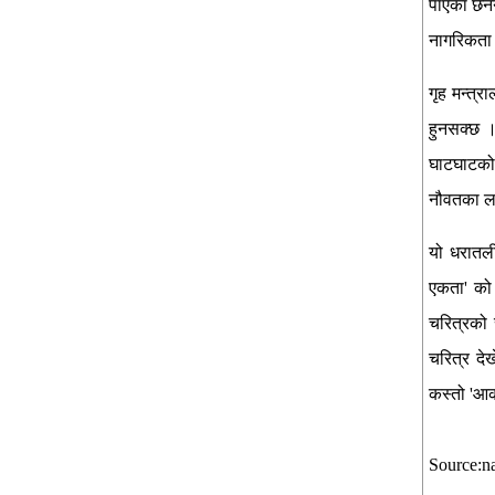
पाएका छैन
नागरिकता 
गृह मन्त्
हुनसक्छ ।
घाटघाटको 
नौवतका लक
यो धरातली
एकता' को 
चरित्रको 
चरित्र दे
कस्तो 'आक
Source:n