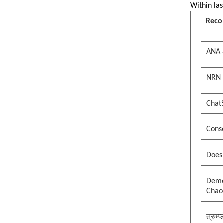
Within las
Reco
ANA 
NRN 
Chat
Conse
Does
Democ
Chaos
त्रुम्