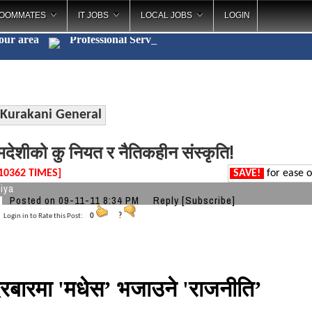
OOMMATES
IT JOBS
LOCAL JOBS
LOGIN
your area
Professiona
_
Kurakani General
देशीको कु नियत र नैतिकहीन संस्कृति!
10362 TIMES]
SAVE!
for ease o
iya
Posted on 09-11-11 8:34 PM
Reply
[Subscribe]
Login in to Rate this Post:
0
?
दरबारमा 'मधेस’ भजाउने 'राजनीति’