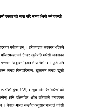
ेसी एकता’को नारा यदि सच्चा थियो भने त्यस्तो
िंहदरबार पसेका छन् । हरेकपटक सरकार भत्किने
ने मन्त्रिमण्डलको टेन्डर खुलेपछि मधेसी जनताका
ो परम्परा 'सद्भावना' (आ) ले धानेको छ । फुटे पनि
िसाउन लगाए रिसाइदिन्छन्, खुसाउन लगाए खुसी
हाँको ढुंगा, गिटी, बालुवा ओसारेर 'मधेस' को
नबनोस् अनि दक्षिणतिर अवैध तरिकाले बनाइएका
्दैनन् । नेपाल-भारत सम्झौताअनुसार भारतले कोसी