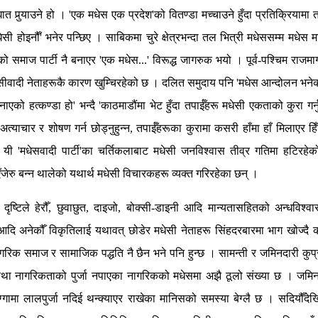
ात पुर्‍याउने हो । 'एक मधेस एक प्रदेश'को वितण्डा मच्चाउने हुँदा प्रतिक्रियाम
ेसी होइनौँ' भनेर पन्छिए । साबिकमा चुरे क्षेत्रभन्दा तल भित्री मधेससम्म मधेस मानि
ँको समाज पार्टी नै बनाएर 'एक मधेस...' विरूद्ध जागरुक भयो । पूर्व-पश्चिम राजमा
ेसीवादी नेताहरूकै कारण खुम्चिरहेको छ । दलित समुदाय पनि 'मधेस आन्दोलन 
नाएको हत्कण्डा हो' भन्दै 'काठमाडौंमा भेट हुँदा तपाईँहरू मधेसी एकताको कुरा गर
्याचार र शोषण गर्न छोड्नुहुन्न, तपाईँहरूका कुरामा कसरी हाँमा हाँ मिलाएर हिँड
यी 'मधेसवादी पार्टी'का चर्तिकलाबाट मधेसी जनविश्वास तीव्र गतिमा हटिरहेक
जेरु बन्न थालेको यथार्थ मधेसी विचारकहरू व्यक्त गरिरहेका छन् ।
 दृष्टिले हेरौँ, छुवाछुत, दाइजो, बोक्सी-डाइनी आदि मान्यतासहितको अन्धविश्व
आदि अनेकौँ विकृतिलाई यथावत् छोडेर मधेसी नेताहरू सिंहदरबारमा भाग खोज्दै कच
गरिक समाज र सामाजिक पद्धति नै छैन भने पनि हुन्छ । सामन्ती र जमिनदारी कुप्
र तथा नागरिकताको पुर्जा नपाएका नागरिकको मधेसमा अझै ठूलो संख्या छ । जम
गामा लालपुर्जा नदिई थन्क्याएर राखेका मानिसको समस्या बेग्लै छ । सदियौँ