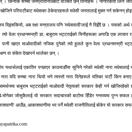
न् । किनकि सच्चा जनप्रतिनिधिबाट वञ्चित छन् तिनीहरू । नागरिकता लिन जाँदा जग्
खोजिने परिपाटीबाट मधेसका ठेकेदारहरूले मधेसी जनतालाई मुक्त गर्न सकेनन् होइ
रालय दिइसकियो, अब रक्षा मन्त्रालय पनि 'मधेसवादी'लाई नै दिइँदै छ । यसको अर्थ
 त्यो वेला प्रधानमन्त्री डा. बाबुराम भट्टराईको यिनीहरूका अगाडि एक लाचार र
पानी खाएर माओवादीको नजिक पुगेको त्यो हुलले कुन वेला प्रधानमन्त्री भट्टर
्षण वा संकेत देखापर्न थालेका छन् ।
य यथार्थलाई एकातिर पन्छाएर काठमाडौंमा सुनिने गरेको मधेसी नारा मधेसलाई भ
नारा यदि सच्चा नारा थियो भने त्यस्तो नारा दिनेहरूले यतिका पार्टी किन बनाए ?
समर्थनमा बाबुराम भट्टराईको माओवादी नेतृत्वको सरकार केही गर्न खोजिरहेको
खे-भोगेका जोसुकैलाई यो सरकार सदाचारको बाटोमा हिँडेर गन्तव्यमा पुग्न सफल ह
ाशवाणी' आउँछ, आकाशवाणीमा भर पर्ने मधेसी राजनीतिलाई बोकेर यो सरकार सफल हु
ayapatrika.com