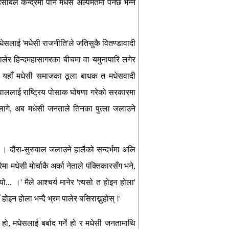
ाबले केन्द्रमा पनि मधेस अल्पमतमा पर्नेछ भन्ने
धेसलाई 'मधेसी राजनीति'ले जतिसुकै वितण्डावादी
ेर हिन्दमहासागरका बीचमा वा यमुनापारि लगेर
? यहाँ मधेसी समाजका ठूला बाधक त मधेसवादी
रुवाललाई राष्ट्रिय पोसाक घोषणा गरेको सरकारमा
लागे, अब मधेसी जनताले तिनका पुत्ला जलाउने
। दौरा-सुरुवाल जलाउने हालैको सन्दर्भमा अलि
ा मधेसी मोर्चाकै अर्का नेताले पंक्तिकारसँग भने,
ो... ।' मैले आश्चर्य मानेर 'त्यसो त होइन होला'
ोइन होला भन्दै भ्रम पालेर बसिराख्नुहोस् !'
े हो, मधेसलाई बर्बाद गर्ने हो र मधेसी जनतामाथि