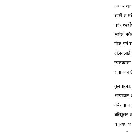
अक्षम्य आघ
'हामी त मध
भनेर त्यहा
'मधेस' मध
मोज गर्न ब
दलितलाई अत
त्यसकारण 
समाजका ऐँ
तुलनात्मक
अत्याचार 
मधेसमा ना
धर्तिपुत्
नभएका जग्