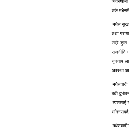
व्यवस्थामा
तर्क मधेसम
'मधेस सुख
तथा पराया
राख्ने कु
राजनीति ग
चुपचाप ला
अवस्था 
'मधेसवादी
बढी दुर्भा
'त्यसलाई म
भनिनसक्दै 
'मधेसवादी'