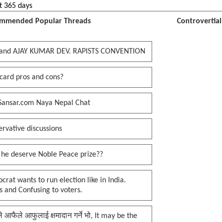
t 365 days
mmended Popular Threads
Controvertia
and AJAY KUMAR DEV. RAPISTS CONVENTION
card pros and cons?
Sansar.com Naya Nepal Chat
rvative discussions
 he deserve Noble Peace prize??
rat wants to run election like in India.
 and Confusing to voters.
प्ले आफैले आफुलाई क्षमादान गर्ने भो, It may be the