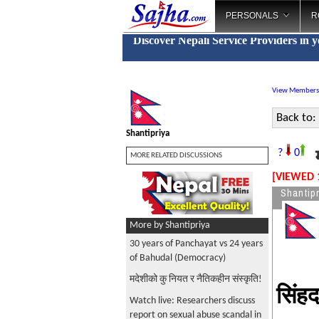
PERSONALS
R
Discover Nepali Service Providers in 
View Members
Back to:
Shantipriya
म
?
0
MORE RELATED DISCUSSIONS
[VIEWED 
Shantipr
More by Shantipriya
30 years of Panchayat vs 24 years
of Bahudal (Democracy)
मदेशीको कु नियत र नैतिकहीन संस्कृति!
सिंह
Watch live: Researchers discuss
report on sexual abuse scandal in