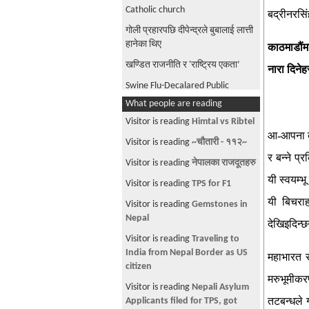
Catholic church
बद्रीनरसि
गोली प्रहारपछि दीपेन्द्रले बुबालाई लात्ती
हानेका थिए
काठमाडौंम
खण्डित राजनीति र 'राष्ट्रिय एकता’
नारा दिनेह
Swine Flu-Decalared Public
Health Emergency
What people are reading
अमेरिका मा बस्ने अनि नेपालको माओबादी
Visitor is reading
Himtal vs Ribtel
को समर्थन गर्ने?
आ-आपना बे
Visitor is reading
~चौतारी - ११२~
लखेटिए सीकेलाल, रिकिलाले मागिन् माफी
र बन्ने प्
Visitor is reading
नेपालका राजदूतहरु
Pachhis Basanta-Movie Songs
यी स्वयम्भ
Visitor is reading
TPS for F1
Help needed for F2 status
यी बिचराह
Visitor is reading
Gemstones in
URGENT HELP-DV Lottery 8bit
Nepal
देखिइदिन्छ
color to 24bit color
Visitor is reading
Traveling to
Nepalese party girls!
India from Nepal Border as US
महाभारत र
citizen
Do you need Dashain & Tihar-
मरुभूमीकर
Kharch, come in Home Ministry?
Visitor is reading
Nepali Asylum
तटबन्धले ग
Applicants filed for TPS, got
Egypt's revolution VS so called