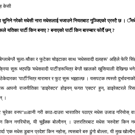
ंह केसी
ा सुनिने गरेको मधेसी नारा मधेसलाई भजाउने नियतबाट गुञ्जिएको प्रस्टै छ । ँमध
रूले यतिका पार्टी किन बनाए ? बनाएको पार्टी किन बारम्बार फोर्दै छन् ?
ग्लाबेग्लै चुला-चौका र फुटेका चोइटाका साथ 'मधेसवादी दलहरू' अहिले फेरि स
रक्रिया सुरू भएपछि 'मधेसवादी पार्टी'हरूभित्र बेग्लै खालको खुसियाली देखिन्छ भ
ू ठेकेदारका 'पार्टी'भित्र मारामार र फुट सुरू भइहाल्छ । यसपटक त्यस्तो दुर्भावनाक
रू आपनो राजनीतिका 'डाइरेक्टर' होइनन् फगत 'एक्टर' हुन्, डाइरेक्टरले र
न् ।
 चुरेका वनप“mडानी गरी काठ-दाउरा भारततिर पठाएर मधेस उजाड गरियोस् वा त्य
ण किन नगरियोस्, यी चुइँक्क बोल्दैनन् । उत्तरतिरबाट मधेस 'मरुदेश' किन 
र्दा 'एक मधेस डुबान प्रदेश' किन नहोस्, त्यसबारे बरु ढुंगो बोल्ला, यी मुख खोल