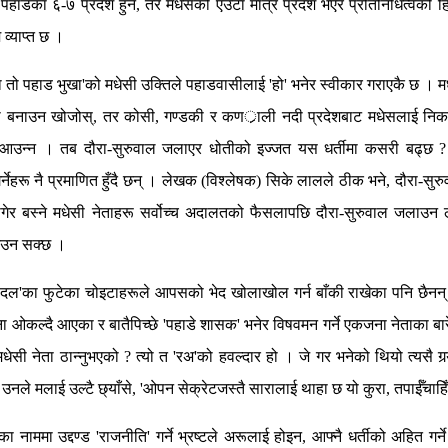
 पहाडका ६-७ प्रदेश हुने, तर मधेसको एउटा मात्र प्रदेश भएर प्रतिनिधित्वको हिस
ै व्याप्त छ ।
ा तो पहाड भुखा'को मधेसी उक्तिले पहाडवासीलाई 'हो' भनेर स्वीकार गराएकै छ । म
 बनाउन खोजोस्, तर कोसी, गण्डकी र कणर्ाली नदी प्रदेशबाट मधेसलाई निकाल
रा आउन्न । तब दौरा-सुरुवाल जलाएर धोतीको इज्जत यस धर्तीमा कसरी बढ्छ 
र्नेहरू नै प्रमाणित हुँदै छन् । लेखक (विश्लेषक) सिके लालले ठीक भने, दौरा-सु
गेर बस्ने मधेसी नेताहरू सर्वोच्च अदालतको फैसलापछि दौरा-सुरुवाल जलाउन 
आउन सक्छ ।
 दल'का फुटेका चोइटाहरूले आपसको भेद खोलाखोल गर्न बाँकी राखेका पनि छैनन् 
वना ओकल्दै आएका र बातैपिच्छे 'पहाडे शासक' भनेर विषवमन गर्ने एकजना नेताका बारेम
धेसी नेता ठान्नुभएको ? त्यो त 'रअ'को हवल्दार हो । जे गर भनेको थियो त्यसै गर्‍य
उनले मलाई उल्टै छ्याँसे, 'ओपन सेक्रेटजस्तै सारालाई थाहा छ यो कुरा, तपाईँचाहिँ ह
का नाममा उद्दण्ड 'राजनीति' गर्ने भ्रष्टले अरूलाई होइन, आफ्नै धर्तीको अहित गर्न