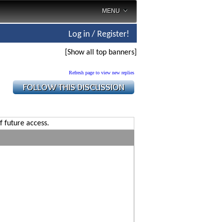
MENU
Log in / Register!
[Show all top banners]
Refresh page to view new replies
f future access.