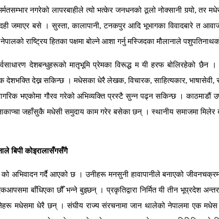
मर्मतसम्भार नगरेको लापरबाहीले त्यो भत्केर जनधनको ठूलो नोक्सानी गर्‍यो, तर म
खमा दही जमाएर बसे । सुस्ता, कालापानी, टनकपुर आदि भूभागका विवादबारे त आवाज 
नेपालको राष्ट्रिय हितका पक्षमा बोल्ने आशा गर्नु मस्जिदका मौलानाले पशुपतिनाथक
्वसाधारण देशबन्धुहरूको मातृभूमि प्रेमका विरूद्ध म यी हरफ बोलिरहेको छैन 
 देशभक्ति देख्न सकिन्छ । मधेसका धेरै लेखक, विचारक, साहित्यकार, भाषासेवी, स
 नागरिक भएकोमा गौरव गरेको अभिव्यक्ति प्रस्टै सुन्न पढ्न सकिन्छ । काठमाडौं
नाकाप्चा जहाँसुकै मधेसी समुदाय काम गरेर बसेका छन् । स्थानीय समाजमा मिलेर
नाले बिपी कोइरालासँगसँगै
 को अभिवादन गर्दै आएको छ । उनीहरू मनसुनी हावापानीले बनाएको जीवनचक्रमा 
एकआपसमा बाँधिएका छौँ भन्ने बुझ्छन् । प्रकृतिद्वारा निर्मित यी तीन भूप्रदेश अन
झ्नेहरू मधेसमा धेरै छन् । संघीय राज्य संरचनामा जान थालेको नेपालमा एक मधेस ए