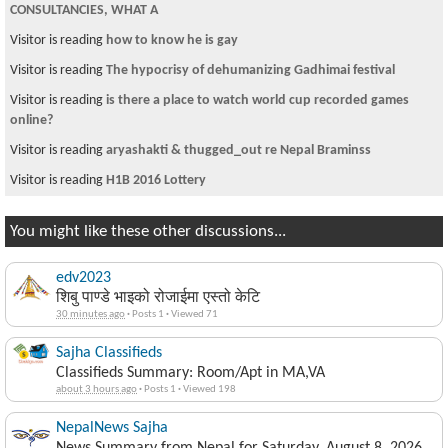
CONSULTANCIES, WHAT A
Visitor is reading
how to know he is gay
Visitor is reading
The hypocrisy of dehumanizing Gadhimai festival
Visitor is reading
is there a place to watch world cup recorded games
online?
Visitor is reading
aryashakti & thugged_out re Nepal Braminss
Visitor is reading
H1B 2016 Lottery
You might like these other discussions...
edv2023
शिबु पाण्डे भाइको रोजाईमा एस्तो केटि
30 minutes ago
·
Posts 1
·
Viewed 71
Sajha Classifieds
Classifieds Summary: Room/Apt in MA,VA
about 3 hours ago
·
Posts 1
·
Viewed 198
NepalNews Sajha