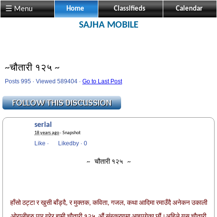
☰ Menu
Home
Classifieds
Calendar
SAJHA MOBILE
~चौतारी १२५ ~
Posts 995 · Viewed 589404 ·
Go to Last Post
serial
18 years ago
· Snapshot
Like
·
Likedby
·
0
~ चौतारी १२५ ~
हाँसो ठट्टा र खुसी बाँड्दै, र मुक्तक, कविता, गजल, कथा आदिमा रमाउँदै अनेकन उकाली
ओरालीहरु पार गरेर हामी चौतारी १२५ औं संस्करणमा आइपुगेका छौं।अहिले यस चौतारी