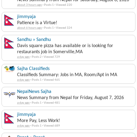
News Summary from Nepal for Saturday, August 8, 2026
about 3 hours ago
·
Posts 1
·
Viewed 220
jimmyaja
Patience is a Virtue!
about 6 hours ago
·
Posts 1
·
Viewed 324
Sandhu » Sandhu
Davis square pizza has available or is looking for
restaurants job in Somerville,MA
a day ago
·
Posts 2
·
Viewed 729
Sajha Classifieds
Classifieds Summary: Jobs in MA, Room/Apt in MA
a day ago
·
Posts 1
·
Viewed 465
NepalNews Sajha
News Summary from Nepal for Friday, August 7, 2026
a day ago
·
Posts 1
·
Viewed 481
jimmyaja
More Pay, Less Work!
a day ago
·
Posts 1
·
Viewed 689