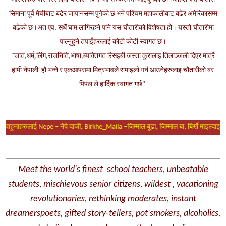
सिमाना पूर्व मेचीबाट बढेर जापानसम्म पुगेको छ भने पश्चिम महाकालीबाट बढेर अमेरिकासम्म
बढेको छ।अत एव, सधैं घाम लागिरहने पनि यस चौतारीको विशेषता हो। यस्तो चौतारीमा
पाल्नुहुने तपाईंहरुलाई कोटी कोटी स्वागत छ।
"जात,धर्म्,लिंग,राजनिति,भाषा,ब्यक्तिगत रिसइबी जस्ता कुरालाइ तिलाञ्जली दिएर मात्रै
'हामी नेपाली' हौ भन्ने र एकआपसमा मित्रभावले रामाइलो गर्न आउनेहरुलाइ चौतारीको बर-
पिपल ले हार्दिक स्वागत गर्छ"
ाहुनाहरुलाई Nepe – नेपे दाजी, Birkhe_Maila –जिम्माल बूढा, जिम्माल बा, बिर्खे माइल्दाइ, Dad
Meet the world's finest school teachers, unbeatable
students, mischievous senior citizens, wildest , vacationing
revolutionaries, rethinking moderates, instant
dreamerspoets, gifted story-tellers, pot smokers, alcoholics,