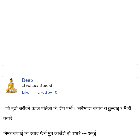
Deep
18 years ago
· Snapshot
Like
·
Liked by
·
0
"जो बुढो उसैको काल पहिला नि दीप पर्भो। सबैभन्दा जवान त ठुल्दाइ र मै हौं
क्यारे। "
जेमराजलाई न्त स्वाद फेर्न मुन लाउँदो हो क्यारे --- अबुई