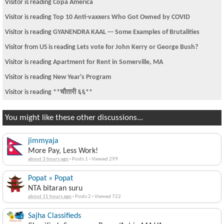
Visitor is reading
Copa America
Visitor is reading
Top 10 Anti-vaxxers Who Got Owned by COVID
Visitor is reading
GYANENDRA KAAL --- Some Examples of Brutalities
Visitor from US is reading
Lets vote for John Kerry or George Bush?
Visitor is reading
Apartment for Rent in Somerville, MA
Visitor is reading
New Year's Program
Visitor is reading
**चौतारी ६६**
You might like these other discussions...
jimmyaja
More Pay, Less Work!
about 3 hours ago
·
Posts 1
·
Viewed 299
Popat » Popat
NTA bitaran suru
about 15 hours ago
·
Posts 2
·
Viewed 722
Sajha Classifieds