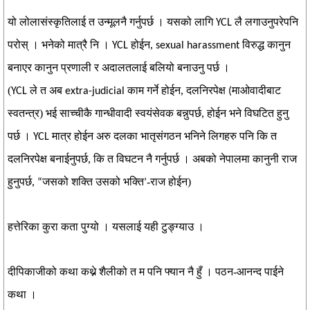
यो लोलासंस्कृतिलाई त उन्मूलनै गर्नुपर्छ । यसको लागि
लै लगाउनुपरेपनि
YCL
परोस् । भनेको मात्रै नि ।
होईन,
विरुद्ध कानुन
YCL
sexual harassment
बनाएर कानुन प्रणाली र अदालतलाई बलियो बनाउनु पर्छ ।
(
ले त अब
काम
गर्ने होईन, दलनिरपेक्ष
माओवादीबाट
YCL
extra-judicial
(
स्वतन्त्र) भई साच्चीकै गान्धीवादी स्वयंसेवक बन्नुपर्छ, होईन भने विघटित हुनु
पर्छ ।
मात्र होईन अरु दलका भातृसंगठन भनिने लिगहरु पनि कि त
YCL
दलनिरपेक्ष बनाईनुपर्छ, कि त विघटन नै गर्नुपर्छ । अबको नेपालमा कानुनी राज
हुनुपर्छ,
जसको शक्ति उसको भक्ति
-राज होईन)
“
’
हत्तेरिका कुरा कता पुग्यो । यसलाई यही टुङ्ग्याउ ।
दीपिकाजीको कथा कथ्ने शैलीको त म पनि फ्यान नै हुँ । पठन-आनन्द पाईने
कथा ।