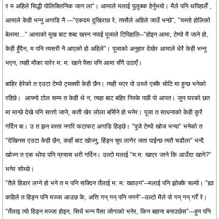
र म अहिले सिद्धी पोलिक्लिनिक जान ला"। आमाले मलाई पुलुक्क हेर्नुभयो। मैले पनि थपिहालेँ ,
आमाले केही भन्नु अगाडि नै ---"एकदम दुखिराछ रे, त्यसैले अहिले जाउँ भन्छे", "यस्तो होलिको
बेलामा..." आमाको मुख बाट शब्द खस्न नपाई पूजाले टिपिहालि--"होइन आमा, टेम्पो मै जाने हो,
केही हुँदैन, म पनि त्यसरी नै आएको हो अहिले"। पूजाको अनुहार देखेर आमाले धेरै केही भन्नु
भएन, त्यही मौका पारेर म: म: खाने पैसा पनि आमा सँगै उठाएँ।
बाहिर हेरेको त एउटा टेम्पो ट्यक्सी केही छैन। त्यही भएर पो उस्ले एक्कै चोटि मा हुन्छ भनेको
रहिछे। आफ्नो टोल सम्म त केही थे न, त्यहा बाट बहिर निस्के पछी पो आपत। जुन घरको छत
मा मान्छे देखे पनि सात्तो जाने, कती खेर लोला बर्सिने हो भनेर। पूजा त साधनाको केही कुरै
गर्दिन बा। उ त झन वस्ता नगरि फटाफट अगाडि हिड्छे। "पुजे टेम्पो खोज भन्या" भनेको त
"देखिनस एउटा केही छैन, कहाँ बाट खोज्नु, हिंड्न चुप लागेर जता पाईन्छ त्यतै चडौला" भन्दै
खोज्न त एक थोपा पनि प्रयास धरी गर्दिन। उल्टो मलाई "म:म: खाएर जाने कि आउँदा खाने?"
भनेर सोध्छे।
"तैले हिडार लग्ने हो भने त म पनि सक्दिन तँलाई म: म: ख्वाउन"--मलाई पनि झोक्कै चल्यो। "ह्या
कहिले त हिड्न पनि मज्जा आउछ के, अत्ति गन् गन् पनि नगर्न"--उल्टो मैले पो गन् गन् गरेँ रे।
"तँलाइ त्यो हिड्न मज्जा होइन, सिधै भन्न पैसा जोगाको भनेर, किन बहाना बनाउछेस"---हुन पनि