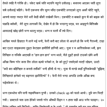
तेस्ले त्यहि नै गरेकि हो। पकेट खर्च जति भएपनि नपुग्ने उसैलाइ। बजारमा आएका जती लुगा
सबै उसैलाई चहिने। फेरी एकजना सँग घुम्न जाँदा एकचोटि लगाएको लुगा अर्को चोटि नहुने,
आफ्नो मात्र नभएर मेरो धरी केही बाँकी राखेकी थिन। एकचोटि त बाबाले कुन चै को बाइक को
पछाडि बसेकी, मेरै लुगा लागाकी थि, देखेर मै हो कि भन्ठान्नु भएछ, घर आइपुग्ने बित्तिक्कै
आमालाई खोइ छोरी भन्न थाल्नु भएछ। धन्न म घरमै थेँ त्यो दिन।
आखिर यस्ले हिडाएर नै लाने भई भन्दै, फेरी कतै बाट लोला पो आउने हो कि भन्दै गैराथ्यौ, टाढा
बाट एउटा साइकलमा दुइटा केटाहरु हामीतिरै हान्निदै आए। पूजा र म आत्तिसकेका थ्यौ, झन
तिनिहरु त नजिकै आएपछी त "हान हान हान" भन्न थाले, मैले दुइटै हात्ले टाउको छोपे अनी
आँखा चिम्म गरेर कता तिर लोला बज्र्यो भनेको त, के को हुनु? तर्साएको मात्रै रहेछन, उल्टो
"कठै बरा बहिनिहरु त कस्तो तर्सेको" भन्दै हाँस्दै पो गए। पूजा चै मान्छे कहाँ पुगिसकेपछी "बुझिस्
तिनिहरुले हानेको भए बङ्गारा झारिदिन्थे" रे। फेरी मेरो भन्दा अगाडि उस्कै आँखा बन्द
भईसकेका थे।
धन्न एकथोपा पनि पानी नछ्यप्पिकन पुग्यौ। उस्को check up को पालो आयो। दुबै जन भित्रै
गयौ। डक्टरले यता उता हेरेको जस्तो गरेर औषधी दिइन र १ हप्ता पछी आउ भनेर पठाइन। २०
मिनेट जतिमा सबै सिद्धियो। बाहिर निस्केपछी त के भन्छे--" यो डक्टर्हरु सबै झूर छन बुझिस्,