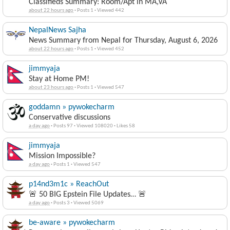
Classifieds Summary: Room/Apt in MA,VA
about 22 hours ago
·
Posts 1
·
Viewed 442
NepalNews Sajha
News Summary from Nepal for Thursday, August 6, 2026
about 22 hours ago
·
Posts 1
·
Viewed 452
jimmyaja
Stay at Home PM!
about 23 hours ago
·
Posts 1
·
Viewed 547
goddamn » pywokecharm
Conservative discussions
a day ago
·
Posts 97
·
Viewed 108020
·
Likes 58
jimmyaja
Mission Impossible?
a day ago
·
Posts 1
·
Viewed 547
p14nd3m1c » ReachOut
🚨 50 BIG Epstein File Updates… 🚨
a day ago
·
Posts 3
·
Viewed 5069
be-aware » pywokecharm