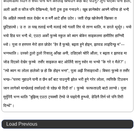
काठमाडौंमा पिउन त सफा पानी थेन अरुलाई ख्त्याउन कहाँ बाट पाउनु? लुगा धोएको पानी होला,
अली अली त फीज पनि देखिन्थ्यो, फेरी ठुस ठुस गनाउने। खुब ज्ञानेश्वोर आफ्नै यरिया हो भन्दै
थि अहिले त्यस्तो ताल देखेर म त मर्नै आटे हाँस उठेर। जती रोख्न खोजेपनी खित्का त
छुटिहाल्यो। उ त ल पख् तलाई भन्दै मलाई त्यो गल्ली तिर पो तान्न थालि, म डरले थुर्थुर। भयो
भयो हिड घर भन्दै थे, एउटा अर्को फुच्चे स्कुल को ब्याग बोकेर साइकलमा हामीतिर हान्निदै
थ्यो। पूजा त हत्तपत्त मेरो हात छोडेर "हेर है फुच्छे, बढ्ता हुने होइन, झापाड लाइदिन्छु म"---
भन्नथालि। उस्को ठुलो ठुलो रिसालु आँखा अनी, ठडिएको चोरि औंला, र बढ्ता र झापाड मा
जोड दिएको देखेर फुच्चे तर्सेर साइकल बाट ओर्लिदै सानु स्वोर मा भन्यो "के गरे र मैले?"।
"त्यो ब्याग मा लोला हालेको छ हो कि होइन भन्त", पूजा अझै रिसाइराथी। बिचरा फुच्चे त तर्सेर
भन्छ--"घरमा नुहाउने पानी त छैन काँ बाट पाउनुनी झोल भरी हुने गरेर लोला, त्यत्तिकै टिउसन
जान लागेको मान्छेलाई तर्साउदो पो रहेछ यो दिदी त"। फुच्चे फत्फताउदै बाटो लाग्यो। पूजा
मुर्मुरिदै भन्न थालि "बुझिस् एउटा ट्यक्सी टेम्पो जे पाइदेनी हुन्थ्यो, डेडिनै तिर्न परे पनि तिरी
दिन्थें"।
Load Previous