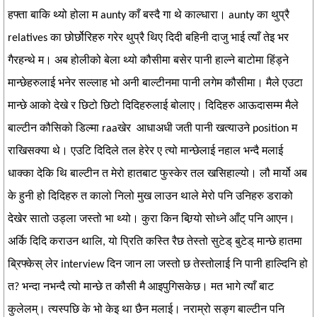
हफ्ता बाकि थ्यो होला म aunty काँ बस्दै गा थे काल्धारा। aunty का थुप्रै
relatives का छोर्छोरिहरु गरेर थुप्रै थिए दिदी बहिनी दाजु भाई त्याँ तेइ भर
गैरहन्थे म। अब होलीको बेला थ्यो कौसीमा बसेर पानी हाल्ने बाटोमा हिंड्ने
मान्छेहरुलाई भनेर सल्लाह भो अनी बाल्टीनमा पानी लगेम कौसीमा। मैले एउटा
मान्छे आको देखे र छिटो छिटो दिदिहरुलाई बोलाए। दिदिहरु आऊदासम्म मैले
बाल्टीन कौसिको डिल्मा raaखेर आधाअधी जती पानी खत्याउने position म
राखिसक्या थे। एउटि दिदिले तल हेरेर ए त्यो मान्छेलाई नहाल भन्दै मलाई
धाक्का देकि थि बाल्टीन त मेरो हातबाट फुस्केर तल खसिहाल्यो। लौ मार्यो अब
के हुनी हो दिदिहरु त कालो निलो मुख लाउन थाले मेरो पनि उनिहरु डराको
देखेर सातो उड्ला जस्तो भा थ्यो। कुरा किन बिग्र्यो सोध्ने आँट् पनि आएन।
अर्कि दिदि कराउन थालि, यो प्रिति कस्ति रैछ तेस्तो सुटेड् बुटेड् मान्छे हातमा
ब्रिफ्केस् लेर interview दिन जान ला जस्तो छ तेस्तोलाई नि पानी हाल्दिनि हो
त? भन्दा नभन्दै त्यो मान्छे त कौसी मै आइपुगिसकेछ। मत भागे त्याँ बाट
कुलेलम्। त्यस्पछि के भो केइ था छैन मलाई। नराम्रो सङ्ग बाल्टीन पनि