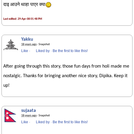
दाइ आउने थाहा पाएर क्या
Last edited: 29-Apr-08 01:48 PM
Yakku
18 years ago
· Snapshot
Like
·
Liked by
·
Be the first to like this!
After going through this story, those fun days from holi made me
nostalgic. Thanks for bringing another nice story, Dipika. Keep it
up!
sujaata
18 years ago
· Snapshot
Like
·
Liked by
·
Be the first to like this!