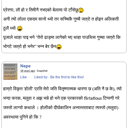
प्रेरणा, लौ हो र तिमीनै नभएको बेलामा पो टाँसेछु
अनी त्यो लोला एकदम सानो थ्यो तर सच्चिकै गुच्चै जत्रो त होइन अलिकती
ठुलै थ्यो
पूजाले थाहा पाइ भने "तेरो ढाड्मा लागेको भए थाहा पाउथिस गुच्चा जत्रो कि
भोगटे जत्रो हो भनेर" भन्न बेर छैन
Nepe
18 years ago
· Snapshot
Like
·
Liked by
·
Be the first to like this!
हाम्रो विकृत 'होली' प्रति मेरो जति वितृष्णात्मक धारणा छ (अति नै छ के), त्यो
भन्दा फरक, मलुवा र अझ भन्ने हो भने एक प्रकारको
टिप्पणी गरे
flirtatious
जस्तो लाग्यो कथाले । होलीको दीर्घकालिन अभ्यस्तताबाट त्यस्तो (मलुवा)
अवस्थामा पुगिने हो कि ?