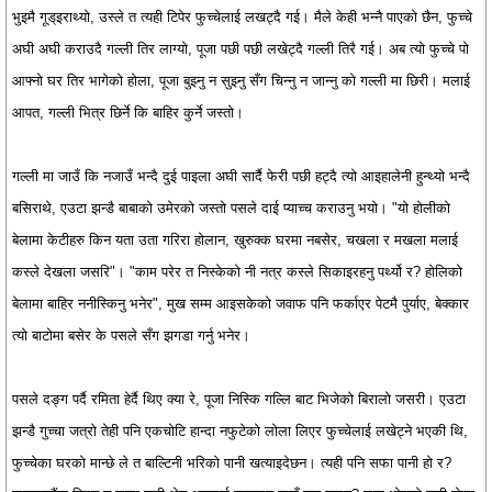
भुइमै गूड्इराथ्यो, उस्ले त त्यही टिपेर फुच्चेलाई लखट्दै गई। मैले केही भन्नै पाएको छैन, फुच्चे
अघी अघी कराउदै गल्ली तिर लाग्यो, पूजा पछी पछी लखेट्दै गल्ली तिरै गई। अब त्यो फुच्चे पो
आफ्नो घर तिर भागेको होला, पूजा बुझ्नु न सुझ्नु सँग चिन्नु न जान्नु को गल्ली मा छिरी। मलाई
आपत, गल्ली भित्र छिर्ने कि बाहिर कुर्ने जस्तो।
गल्ली मा जाउँ कि नजाउँ भन्दै दुई पाइला अघी सार्दै फेरी पछी हट्दै त्यो आइहालेनी हुन्थ्यो भन्दै
बसिराथे, एउटा झन्डै बाबाको उमेरको जस्तो पसले दाई प्याच्च कराउनु भयो। "यो होलीको
बेलामा केटीहरु किन यता उता गरिरा होलान, खुरुक्क घरमा नबसेर, चखला र मखला मलाई
कस्ले देखला जसरि"। "काम परेर त निस्केको नी नत्र कस्ले सिकाइरहनु पर्थ्यो र? होलिको
बेलामा बाहिर ननीस्किनु भनेर", मुख सम्म आइसकेको जवाफ पनि फर्काएर पेटमै पुर्याए, बेक्कार
त्यो बाटोमा बसेर के पसले सँग झगडा गर्नु भनेर।
पसले दङ्ग पर्दै रमिता हेर्दै थिए क्या रे, पूजा निस्कि गल्लि बाट भिजेको बिरालो जसरी। एउटा
झन्डै गुच्चा जत्रो तेही पनि एकचोटि हान्दा नफुटेको लोला लिएर फुच्चेलाई लखेट्ने भएकी थि,
फुच्चेका घरको मान्छे ले त बाल्टिनी भरिको पानी खत्याइदेछन। त्यही पनि सफा पानी हो र?