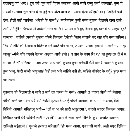
देखाउनु पर्‍यो भन्दै। हुन पनी जुन नयाँ क्रिम बजारमा आयो त्यही दल्नु पर्थ्यो त्यस्लाई, कुन चै
उस्को छालामा सुट गरेन होला दुई चार वोटा दाना त गालामा देखा परीहालेछन। "अहिले पर्या
छैन, होली पछी जाउँला" भनेको के मान्थी? "त्यतिन्जेल कुर्यो भनेत मुखमा तिलको दाना राख्ने
ठाउँ पनि हुँदैन पिम्पल्स ले ढाकेर" भन्न थालि। आउन पनि दुई दिनमा दुई चार वोटा आएछ दुइटै
गालामा। कहिले त्यस्को मुखमा पहिले पिम्पल्स देखेको थिइन त्यसले धेरै नाइ पनि भन्न सकिन।
"हेर् यो होलिको बेलामा म हिंडेर त मरे काटे पनि जान्न, ट्यक्सी अथवा ट्याम्पोमा लाने भए मात्र
जान्छु"--मैले पनि पाएको बेलामा अड्को थापी हाले। उ झन के काम थि र? "ल हुन्छ तर तँ चै म:
म: ख्वा है त" भनिहाली। अब उस्ले साधनको कुरामा हुन्छ भनेपछी मैले कसरी ख्वाउने कुरामा
हुन्न भन्नु, फेरी भोली आफुलाई केही पर्‍यो भने चाहिने उही हो, अहिले बाँउठेर के गर्नु? हुन्छ भन्न
पारीहाल्यो।
दुइजान को मिलोमत्तो मै जाने त भयौ तर घरमा के भन्ने? आमाले त "यस्तो होली को बेलामा
पर्दैन" भन्ने सम्भावना धेरै थ्यो तेसैले पूजालाई पठाएँ पहिले आमाको कोठामा। उस्लाई देख्ने
बित्तिकै आमाले भनिहाल्नु भयो--- "लौ के भ को छोरी अनुहारमा?, कस्तो भररर पिम्पल्स आएछ,
तिमीहरु पानी धेरै खाँदैनौ त्यही भएर हो"। आमाले त्यती भन्ने बित्तिकै कुरा अगाडि बढाउन
सजिलो भईहाल्यो। पूजाले हत्तपत्त भनिहाली "हो भन्या आमा, एक्कासी आयो, त्यही भएर दिपिका