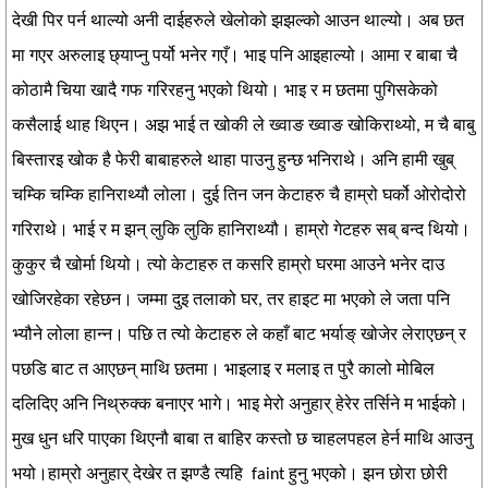
देखी पिर पर्न थाल्यो अनी दाईहरुले खेलोको झझल्को आउन थाल्यो। अब छत
मा गएर अरुलाइ छ्याप्नु पर्यो भनेर गएँ। भाइ पनि आइहाल्यो। आमा र बाबा चै
कोठामै चिया खादै गफ गरिरहनु भएको थियो। भाइ र म छतमा पुगिसकेको
कसैलाई थाह थिएन। अझ भाई त खोकी ले ख्वाङ ख्वाङ खोकिराथ्यो, म चै बाबु
बिस्तारइ खोक है फेरी बाबाहरुले थाहा पाउनु हुन्छ भनिराथे। अनि हामी खुब्
चम्कि चम्कि हानिराथ्यौ लोला। दुई तिन जन केटाहरु चै हाम्रो घर्को ओरोदोरो
गरिराथे। भाई र म झन् लुकि लुकि हानिराथ्यौ। हाम्रो गेटहरु सब् बन्द थियो।
कुकुर चै खोर्मा थियो। त्यो केटाहरु त कसरि हाम्रो घरमा आउने भनेर दाउ
खोजिरहेका रहेछन। जम्मा दुइ तलाको घर, तर हाइट मा भएको ले जता पनि
भ्यौने लोला हान्न। पछि त त्यो केटाहरु ले कहाँ बाट भर्याङ् खोजेर लेराएछन् र
पछडि बाट त आएछन् माथि छतमा। भाइलाइ र मलाइ त पुरै कालो मोबिल
दलिदिए अनि निथ्रुक्क बनाएर भागे। भाइ मेरो अनुहार् हेरेर तर्सिने म भाईको।
मुख धुन धरि पाएका थिएनौ बाबा त बाहिर कस्तो छ चाहलपहल हेर्न माथि आउनु
भयो।हाम्रो अनुहार् देखेर त झण्डै त्यहि faint हुनु भएको। झन छोरा छोरी