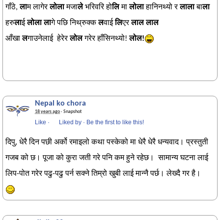
गाँठे,
ला
म लागेर
लोला
मजा
ले
भरिवरि हो
लि
मा
लोला
हानिनथ्यो र
लाला
बा
ला
हरु
ला
ई
लोला
ला
गे पछि निथ्रुक्क
ल
वाई
लि
एर
लाल लाल
आँखा
ल
गाउनेलाई हेरेर
लोल
गरेर हाँसिनथ्यो!
लोल!
Nepal ko chora
18 years ago
· Snapshot
Like
·
Liked by
·
Be the first to like this!
दिपु, धेरै दिन पछी अर्को रमाइलो कथा पस्केको मा धेरै धेरै धन्यवाद। प्रस्तुती
गजब को छ। पूजा को कुरा जती गरे पनि कम हुने रहेछ। सामान्य घटना लाई
लिप-पोत गरेर पढु-पढु पर्न सक्ने तिम्रो खुबी लाई मान्नै पर्छ। लेख्दै गर है।