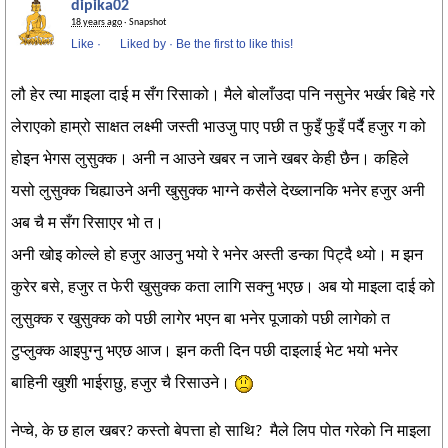
dipika02
18 years ago
· Snapshot
Like
·
Liked by
·
Be the first to like this!
लौ हेर त्या माइला दाई म सँग रिसाको। मैले बोलाँउदा पनि नसुनेर भर्खर बिहे गरे
लेराएको हाम्रो साक्षत लक्ष्मी जस्ती भाउजु पाए पछी त फुइँ फुइँ पर्दै हजुर ग को
होइन भेगस लुसुक्क। अनी न आउने खबर न जाने खबर केही छैन। कहिले
यसो लुसुक्क चिह्याउने अनी खुसुक्क भाग्ने कसैले देख्लानकि भनेर हजुर अनी
अब चै म सँग रिसाएर भो त।
अनी खोइ कोल्ले हो हजुर आउनु भयो रे भनेर अस्ती डन्का पिट्दै थ्यो। म झन
कुरेर बसे, हजुर त फेरी खुसुक्क कता लागि सक्नु भएछ। अब यो माइला दाई को
लुसुक्क र खुसुक्क को पछी लागेर भएन बा भनेर पूजाको पछी लागेको त
टुप्लुक्क आइपुग्नु भएछ आज। झन कती दिन पछी दाइलाई भेट भयो भनेर
बाहिनी खुशी भाईराछु, हजुर चै रिसाउने।
नेप्चे, के छ हाल खबर? कस्तो बेपत्ता हो साथि? मैले लिप पोत गरेको नि माइला