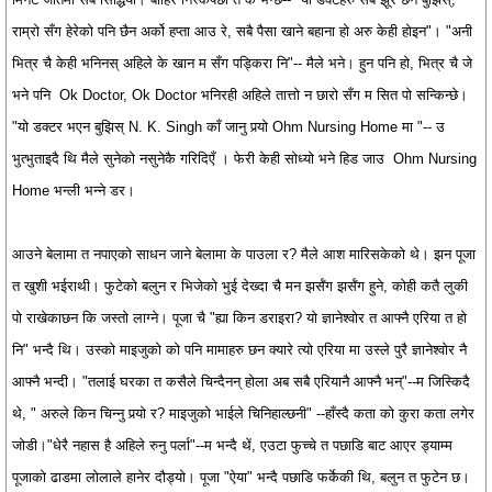
राम्रो सँग हेरेको पनि छैन अर्को हप्ता आउ रे, सबै पैसा खाने बहाना हो अरु केही होइन"। "अनी
भित्र चै केही भनिनस् अहिले के खान म सँग पड्किरा नि"-- मैले भने। हुन पनि हो, भित्र चै जे
भने पनि Ok Doctor, Ok Doctor भनिरही अहिले तात्तो न छारो सँग म सित पो सन्किन्छे।
"यो डक्टर भएन बुझिस् N. K. Singh काँ जानु पर्‍यो Ohm Nursing Home मा "-- उ
भुत्भुताइदै थि मैले सुनेको नसुनेकै गरिदिएँ । फेरी केही सोध्यो भने हिड जाउ Ohm Nursing
Home भन्ली भन्ने डर।
आउने बेलामा त नपाएको साधन जाने बेलामा के पाउला र? मैले आश मारिसकेको थे। झन पूजा
त खुशी भईराथी। फुटेको बलुन र भिजेको भुई देख्दा चै मन झर्सँग झर्सँग हुने, कोही कतै लुकी
पो राखेकाछन कि जस्तो लाग्ने। पूजा चै "ह्या किन डराइरा? यो ज्ञानेश्वोर त आफ्नै एरिया त हो
नि" भन्दै थि। उस्को माइजुको को पनि मामाहरु छन क्यारे त्यो एरिया मा उस्ले पुरै ज्ञानेश्वोर नै
आफ्नै भन्दी। "तलाई घरका त कसैले चिन्दैनन् होला अब सबै एरियानै आफ्नै भन्"--म जिस्किदै
थे, " अरुले किन चिन्नु पर्‍यो र? माइजुको भाईले चिनिहाल्छनी" --हाँस्दै कता को कुरा कता लगेर
जोडी।"धेरै नहास है अहिले रुनु पर्ला"--म भन्दै थें, एउटा फुच्चे त पछाडि बाट आएर ड्याम्म
पूजाको ढाडमा लोलाले हानेर दौड्यो। पूजा "ऐया" भन्दै पछाडि फर्केकी थि, बलुन त फुटेन छ।