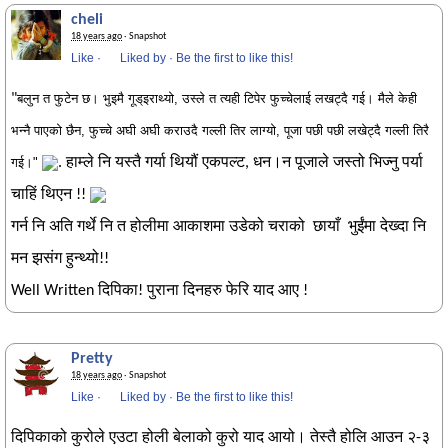
cheli
18 years ago
· Snapshot
Like
·
Liked by
·
Be the first to like this!
"
बलुन त फुटेन छ। भुइमै गूड्इराथ्यो, उस्ले त त्यही टिपेर फुच्चेलाई लखट्दै गई। मैले केही
भन्नै पाएको छैन, फुच्चे अघी अघी कराउदै गल्ली तिर लाग्यो, पूजा पछी पछी लखेट्दै गल्ली तिरै
गई।"
. हाम्ले नि यस्तै गर्या थियौं एकपल्ट, धन।न पूजाले जस्तो भिज्नु पर्या
चाहिं थिएन !!
गर्न नि अति गर्थे नि त होलीमा आकाशमा उडेको चराको छायाँ भुईंमा देख्दा नि
मन झसंग हुन्थ्यो!!
Well Written दिपिका! पुराना दिनहरु फेरि याद आए !
Pretty
18 years ago
· Snapshot
Like
·
Liked by
·
Be the first to like this!
दिपिकाको कुरोले एउटा होली बेलाको कुरो याद आयो। तेस्तै होलि आउन २-३