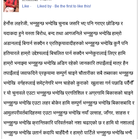
Like
·
Liked by
·
Be the first to like this!
हेर्नोस लहरेजी, भन्नुहुन्छ भन्देखि चुनाब जसरि भए पनि गराएर छोडिन्छ र
यदाकदा हुने यस्ता बिरोध, बन्द तथा आगजनिले भन्नुहुन्छ भन्देखि हाम्रो
अडानलाई बिगार्न सक्दैन र प्रतिकृयावादीहरुको भन्नुहुन्छ भन्देखि कुनै पनि
हतियारले हाम्रो उद्देश्यलाई बिचलित पार्न सक्दैन भन्नेकुरालाई लिएर हामि
हाम्रो भनाइमा भन्नुहुन्छ भन्देखि अडिग रहेको जानकारि तपाइँलाई मात्र हैन
तपाइँलाई जवाफदिने प्रकृयामा सम्पुर्ण चाइने चौतारीका सबै तब्काका भन्नुहुन्छ
भन्देखि वर्गहरुलाई समेट्नेगरि भन्न चाहेको कुराको खुलासा गर्न पछाडि पर्दैनौँ
र यो चुनावले एउटा भन्नुहुन्छ भन्देखि प्रगतिशिल र अग्रगामि बिकासको चाइने
भन्नुहुन्छ भन्देखि एउटा लहर बोकेर हामि सम्पुर्ण भन्नुहुन्छ भन्देखि बिकासबादि र
आमुलपरीवर्तबादिहरुमा एउटा भन्नुहुन्छ भन्देखि नयाँ उत्साह, जाँगर, साहस र
भन्नुहुन्छ भन्देखि क्रान्तिकारि परिवर्तनको नशा चढाएको छ र हामि यो नशालाई
भन्नुहुन्छ भन्देखि उतार्न कदापि चाहँदैनौ र हाम्रो पार्टिले भन्नुहुन्छ भन्देखि भन्दै