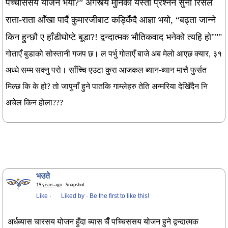
पच्चीससय योजन भयो?” अगस्त्य मुनिको यस्तो प्रश्नन सुनी रिसले
राता-राता आँखा पार्दै कुमारजीबाट कड्किँदै आज्ञा भयो, “बढ्ता जान्ने
किन हुन्छौ ए हाँडीघोप्टे बूडा?! द्वन्दात्मक भौतिकवाद भनेको त्यहि हो"""
गोताएँ बुडाको सोस्तानी गजप छ। ल पर्भु गोताएँ बाजे अब मेलो आएछ क्यार, ३१
अध्धे सम्म सक्नु परो। साँच्चि एउटा कुरा आजकल ब्यान-ब्यान मात्तै फुर्सत
मिल्छ कि के हो? तो जापुनाँ हुने पातकि गाम्लेहरु तेति अन्मरिया देखिँदैन नि
अचेल किन होला???
भउते
19 years ago
· Snapshot
Like
·
Liked by
·
Be the first to like this!
अर्धब्यास चारसय योजन हुँदा ब्यास चैँ पच्चिससय योजन हुने द्वन्दात्मक