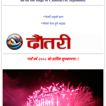
all on the stage of Chautari of Sajhaland.
*
गोताएँ दाइको ब्लग
*
नमेको भेला हुने अड्डा
नयाँ वर्ष २००८ को हार्दिक शुभकामना!!!