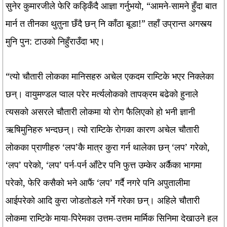
सुनेर कुमारजीले फेरि कड्किँदै आज्ञा गर्नुभयो, “आमने-सामने हुँदा बात
मार्न त तीनका थुतुना छँदै छन् नि काँठा बूडा!” तहाँ उप्रान्त अगस्त्य
मुनि पुन: टाउको निहुँराउँदा भए।
“त्यो चौतारी लोकका मानिसहरु अचेल एकदम राम्टिके भएर निक्लेका
छन्। वायुमण्डल प्वाल परेर मर्त्यलोकको तापक्रम बढेको हुनाले
त्यसको असरले चौतारी लोकमा यो रोग फैलिएको हो भनी ज्ञानी
ऋषिमुनिहरु भन्दछन्। त्यो राम्टिके रोगका कारण अचेल चौतारी
लोकका प्राणीहरु ‘लप’कै मात्र कुरा गर्न थालेका छन् ‘लप’ गरेको,
‘लप’ परेको, ‘लप’ पर्न-पर्न आँटेर पनि फुत्त उम्केर अर्कैका भागमा
परेको, फेरि कसैको भने आफैं ‘लप’ गर्दै नगरे पनि अपुतालीमा
आईपरेको आदि कुरा जोडतोडले गर्ने गरेका छन्। अहिले चौतारी
लोकमा राम्टिके माया-पिरेमका उत्तम-उत्तम मार्मिक सिनिमा देखाउने हल