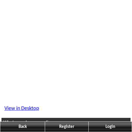
View in Desktop
What people are reading
Back
Register
Login
Visitor is reading
Are You Ready For Some Football II