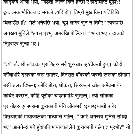
कड्किँदै आज्ञा भयो, “बढ्ता जान्ने किन हुन्छौ ए हाँडीघोप्टे बूडा?!
द्वन्दात्मक भौतिकवाद भनेको त्यहि हो। तिम्रो मुख किन यतिविधि
चिलाउँछ हँ?! मैले भनेपछि भयो, चूप लागेर सुन न तिमी!” त्यसपछि
अगस्त्य मुनिले “हवस् प्रभु, अबदेखि बोल्दिन।“ भन्दा भए र टाउको
निहुराएर सुन्दा भए।
“त्यो चौतारी लोकका प्राणिहरु सबै धुरन्धार सृष्टीकर्ता हुन्। कोही
बगैंचाभरि डलरका रुख उमारेर, दिनरात बाँदरको जस्तो रूखका हाँगामा
बसी डलर टिप्छन्; कोहि बोरा, धोक्रा, सिरकका खोल समेतमा येन
कोचेर बस्छन्, कोहि यूरोका चाङ्गमाथि सुत्छन्। त्यो लोकका
प्राणीहरु एकापसमा कुराकानी पनि लोकभरी छ्याप्छ्याप्ती पारेर
बिछ्याएको मायाजालका माध्यमले गर्छन्।“ फरि अगस्त्य मुनिले सोध्दा
भए “आमने-सामने हुँदापनि मायाजाललेनै कुराकानी गर्छन् त प्रभो?” यो