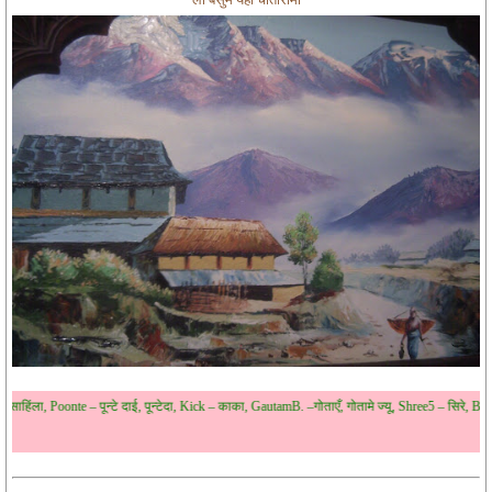
पून्टे दाई, पून्टेदा, Kick – काका, GautamB. –गोताएँ, गोतामे ज्यू, Shree5 – सिरे, Bhaute –भउते, भौतेकाज