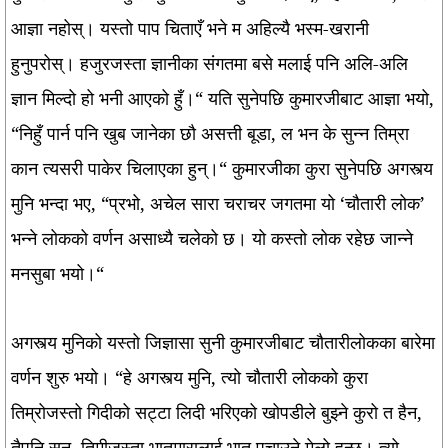
आज्ञा नहोस्। यस्तो पाप चिताएँ भने म अहिल्यै भस्म-खरानी
हुनुपरोस्। हजुरजस्ता ज्ञानीका संगतमा बसे मलाई पनि अलि-अलि
ज्ञान मिल्दो हो भनी आएको हुँ।“ यति सुनेपछि कुमारजीबाट आज्ञा भयो,
“निहुँ पार्न पनि खुब जानेका छौ असत्ती बूडा, ल भन के सुन्न तिम्रा
कान त्यसरी पाकेर चिलाएका हुन्।“ कुमारजीका कुरा सुनेपछि अगस्त्य
मुनि भन्दा भए, “प्रभो, अचेल सारा चराचर जगतमा यो ‘चौतारी लोक’
भन्ने लोकको वर्णन असाध्यै चलेको छ। यो कस्तो लोक रहेछ जान्ने
मनसुबा भयो।“
अगस्त्य मुनिको यस्तो जिज्ञासा सुनी कुमारजीबाट चौतारीलोकका बारेमा
वर्णन शुरु भयो। “हे अगस्त्य मुनि, त्यो चौतारी लोकको कुरा
तिम्रोजस्तो गिदीको सट्टा लिदी भरिएको खोपडीले बुझ्ने कुरो त हैन,
तैपनि सुन, तिमीजस्ता भातमारालाई भात पचाउने मेलो हुन्छ। त्यो