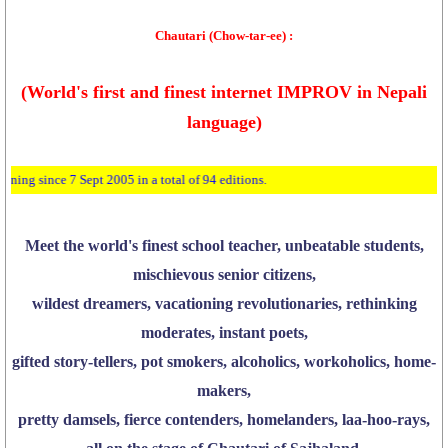
Chautari (Chow-tar-ee) :
(World's first and finest internet IMPROV in Nepali
language)
pt 2005 in a total of 94 editions.
Meet the world's finest school teacher, unbeatable students,
mischievous senior citizens,
wildest dreamers, vacationing revolutionaries, rethinking
moderates, instant poets,
gifted story-tellers, pot smokers, alcoholics, workoholics, home-
makers,
pretty damsels, fierce contenders, homelanders, laa-hoo-rays,