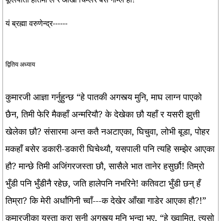
फूलपाती हातमा ले'र आंखा चिम्लेर बस गाम्ले हो!
यं ब्रह्मा वरुणेन्द्र------
द्वितिय अध्याय
कुमारजी आज्ञा गर्नुहुन्छ “हे पातकी अगस्त्य मुनि, माघ लाग्न पाएको
छैन, तिमी फेरि मैकहाँ अन्मरियौ? के देखेका छौ यहाँ र यसरी झुत्ती
खेलेका छौ? संसारमा अन्त कतै नअटाएका, घिचुवा, लोभी बूडा, पोहर
मकहाँ बसेर डकारी-डकारी घिचेथ्यौ, यसपाली पनि त्यहि सम्झेर आएका
हौ? मान्छे तिमी अजिंगरजस्ता छौ, सासैले भात तानेर हसुर्छौ! तिम्रो
भुँडी पनि भुँडीनै रहेछ, जति हालेपनि नभरिने! कतिवटा भुँडी छन् हँ
तिम्रा? कि मेरी अर्धांगिनी च्वाँ---क देखेर आँखा गाडेर आएका हौ?!”
कुमारजीका यस्ता कुरा सुनी अगस्त्य मुनि भन्दा भए, “हे ख्वामित, त्यसो