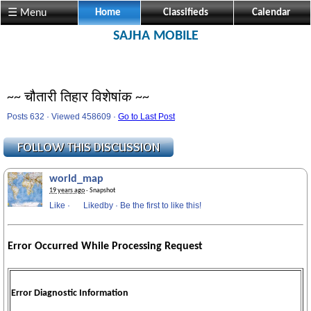
☰ Menu
Home
Classifieds
Calendar
SAJHA MOBILE
~~ चौतारी तिहार विशेषांक ~~
Posts 632 · Viewed 458609 ·
Go to Last Post
world_map
19 years ago
· Snapshot
Like
·
Likedby
·
Be the first to like this!
Error Occurred While Processing Request
Error Diagnostic Information