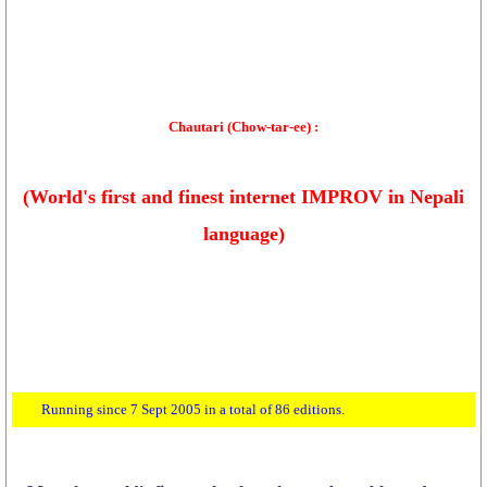
Chautari (Chow-tar-ee) :
(World's first and finest internet IMPROV in Nepali
language)
ning since 7 Sept 2005 in a total of 86 editions.