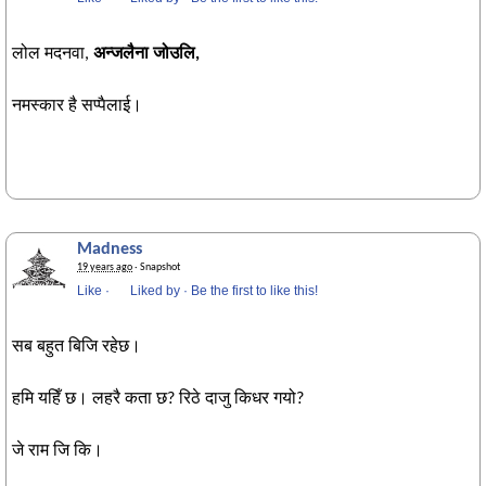
लोल मदनवा,
अन्जलैना जोउलि,
नमस्कार है सप्पैलाई।
Madness
19 years ago
· Snapshot
Like
·
Liked by
·
Be the first to like this!
सब बहुत बिजि रहेछ।
हमि यहिँ छ। लहरै कता छ? रिठे दाजु किधर गयो?
जे राम जि कि।