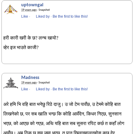
uptowngal
19 years ago
· Snapshot
Like
·
Liked by
·
Be the first to like this!
हरी कारी खरी के छ? लन्च खायो?
व्हेर इज भाउते काजी?
Madness
19 years ago
· Snapshot
Like
·
Liked by
·
Be the first to like this!
अरे हमि भि वहि बात भनेछु रिठे दाजु। उ जो टेम पावँछ, उ टेममे कोहि बात
लिखनेको छ, पर सब खालि भन्छ कि कोहि आवँदेन, किधर गिएछ, सुनसान
भएछ, को आएछ को गएछ, अथि यहि बात सब सुसरा रपिट कर्छ त कहाँ लोग
आवँछ। अब् ठिक छ सम जमा भएछ, त पान खिलाइहालनुहोस कुछ देर