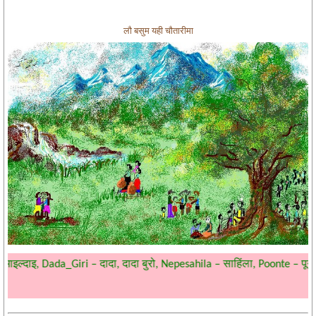
लौ बसुम यही चौतारीमा
, Dada_Giri – दादा, दादा बुरो, Nepesahila – साहिंला, Poonte – पून्टे दाई, पू