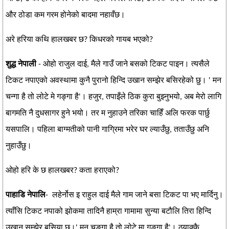
और ठोडा कम गरम होनेको बादमा नहावँछ।
अरे हरिया कथि हालखबर छ? किधरको गायब भएको?
शुद्ध नेपाली
- ओहो राजुल दाई, मैले गाउँ जाने बसको टिकट पाइन। त्यसैले
टिकट नपाएको अवस्थामा कुनै पुरानो हिन्दि उखान सम्झेर बसिरहेको छु। ' मन
चन्गा है तो लोटे मे गङ्गा है'। हजुर, तपाइँले ठिक कुरा बुझ्नुभयो, अब मेरो लागि
बागमति नै दुधसागर हुने भयो। तर म नुहाउने तरिका चाहिँ अलि फरक पार्छु
यसपालि। पहिला बाग्मतीको पानी गाग्रिमा भरेर घर ल्याउँछु, तताउँछु अनि
नुहाउँछु।
ओहो हरि के छ हालखबर? कता हराएको?
पाहाडि नेपालि
- लहेर्नोस इ राहुल दाई मैले गाम जाने बसा टिकट पा भए मार्दिनु।
त्याँसि टिकट नपाको झोकमा तादिनै हाम्रा गामामा सुन्या बटौलि तिरा हिन्दि
उखान सम्झेर बसिया छ।' मन चङ्गा है तो लोटे मा गङ्गा है'। ठ्याक्कै