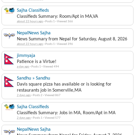
Sajha Classifieds
Classifieds Summary: Room/Apt in MA,VA
about 22 hours ago
·
Posts 1
·
Viewed 366
NepalNews Sajha
News Summary from Nepal for Saturday, August 8, 2026
about 22 hours ago
·
Posts 1
·
Viewed 396
jimmyaja
Patience is a Virtue!
a day ago
·
Posts 1
·
Viewed 494
Sandhu » Sandhu
Davis square pizza has available or is looking for
restaurants job in Somerville,MA
2 days ago
·
Posts 2
·
Viewed 867
Sajha Classifieds
Classifieds Summary: Jobs in MA, Room/Apt in MA
2 days ago
·
Posts 1
·
Viewed 577
NepalNews Sajha