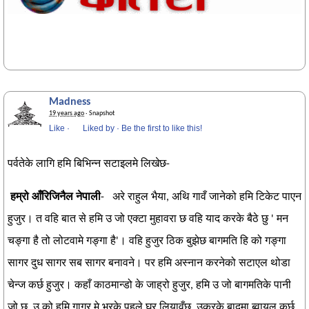
Madness
19 years ago
· Snapshot
Like
·
Liked by
·
Be the first to like this!
पर्वतेके लागि हमि बिभिन्न सटाइलमे लिखेछ-
हम्रो आँरिजिनैल नेपाली
- अरे राहुल भैया, अथि गावँ जानेको हमि टिकेट पाएन
हुजुर। त वहि बात से हमि उ जो एक्टा मुहावरा छ वहि याद करके बैठे छु ' मन
चङ्गा है तो लोटवामे गङ्गा है'। वहि हुजुर ठिक बुझेछ बागमति हि को गङ्गा
सागर दुध सागर सब सागर बनावने। पर हमि अस्नान करनेको सटाएल थोडा
चेन्ज कर्छ हुजुर। कहाँ काठमान्डो के जाह्रो हुजुर, हमि उ जो बागमतिके पानी
जो छ, उ को हमि गागर मे भरके पहले घर लियावँछ, उकरके बादमा ब्वायल कर्छ