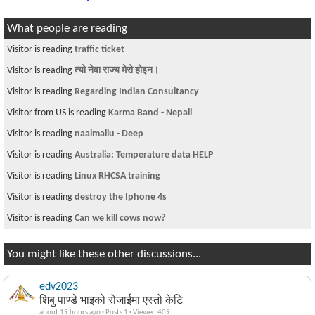
What people are reading
Visitor is reading
traffic ticket
Visitor is reading
त्यो नेवा राज्य मेरो होइन।
Visitor is reading
Regarding Indian Consultancy
Visitor from US is reading
Karma Band - Nepali
Visitor is reading
naalmaliu - Deep
Visitor is reading
Australia: Temperature data HELP
Visitor is reading
Linux RHCSA training
Visitor is reading
destroy the Iphone 4s
Visitor is reading
Can we kill cows now?
You might like these other discussions...
edv2023
शिबु पाण्डे भाइको रोजाईमा एस्तो केटि
about 19 hours ago
·
Posts 1
·
Viewed 409