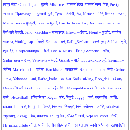
लाहुरे जेठा, Camoflaged – कुम्ले, Miss_me –मास्टर्नी दिदी, मास्टर्नी नानी, मिस्, Pretty –
सान्नानी, Uptowngal – ठूल्नानी, ठूली, Tyra – तितौरी, तिरू, Nirman – निरे, Ruina – रूइना,
Matrix_rose – पुष्पपुरी, Ocean – मुन्द्रे, Lau_ta_lau – लाले, Bostonian_nepali –
बेंसीथाने नेपाली, Sano_kanchha – सान्कान्छा, Ishwor – ईश्वर, Floraj – फुलौरे, ज्योतिष
महाराज, World_map – चित्रे, Echoes – धने, Dalli_Resham – डल्ली फुपू, Subha – सुभे,
शुभ दिदी, Chipledhunga – चिप्ले, Foe_4_Misty – मिस्टे, Gwanche – ग्वाँचे,
Sajha_user – सन्जु, Vata-ta-ta – भट्टे, Gaalab – गाले, Lootekukur- लुते, Sherpini –
शेर्पिनी, Ma_chameli – चमेली, Ramkisne – रामकिस्ने, Nepal_ko_chora- नेप्चे, Cerine
– सेरू, Yahoooo – यामे, Harke_kailo – काहिंला, Nails- चरिनंग्रे, Bob_dai – बबे दाई,
Deep- दीप ज्यो, Gurl_Interrupted - ईन्द्रेणी , Manepaliketa - माने, Kalankisthan -
कैले , Hetterika!! - हरितालिका, Regal - राँगे, रिकुटे, Juggy - जग्गे, मरन्च्याँसे - च्याँसे,
ratamakai - राते, Kinjalk - किन्जे, निसान्त - निसब्रो, निसे, ज्योत्स्ना - ज्योति, rahulvai -
राहुलदाइ, vivsag - भिबे, sunima_sh - सुनिमा, डाँउडर्नी नानी, Nepalki_chori - नेप्ची,
Hi_nanu, dilute - दिले, आदि चौतारीवासीहरु हार्दिक स्वागत तथा न्यानो अभिवादन टक्र्याउँछौं।