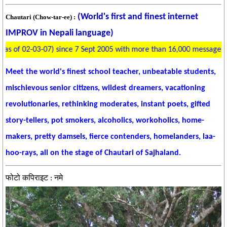
(World's first and finest internet
Chautari (Chow-tar-ee) :
IMPROV in Nepali language)
r 514 days (as of 02-03-07) since 7 Sept 2005 with more than 16,000 
Meet the world's finest school teacher, unbeatable students,
mischievous senior citizens, wildest dreamers, vacationing
revolutionaries, rethinking moderates, instant poets, gifted
story-tellers, pot smokers, alcoholics, workoholics, home-
makers, pretty damsels, fierce contenders, homelanders, laa-
hoo-rays, all on the stage of Chautari of Sajhaland.
फोटो कपिराइट : नमे