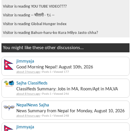
Visitor is reading
YOU TUBE VIDEO????
Visitor is reading
-- चौतारी - ९८ --
Visitor is reading
Global Hunger Index
Visitor is reading
Bahun-haru-ko Kura Milyo Jasto chha?
You might like these other discussions...
jimmyaja
Good Morning Nepal! August 10th, 2026
about 3 hours ago
·
Posts 1
·
Viewed 177
Sajha Classifieds
Classifieds Summary: Jobs in MA, Room/Apt in MA,VA
about 8 hours ago
·
Posts 1
·
Viewed 246
NepalNews Sajha
News Summary from Nepal for Monday, August 10, 2026
about 8 hours ago
·
Posts 1
·
Viewed 248
jimmyaja