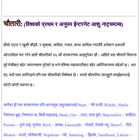
चौतारी:
(विश्वको प्रथम र अनुपम ईन्टरनेट आशु-नाट्यमञ्च)
हाँसो ठट्टा र खुसी बाँड्दै, र मुक्तक, कविता, गजल, कथा आदिमा रमाउँदै अनेकन उकाली
ओरालीहरु पार गरेर हामी चौतारीको ४६ औं संस्करणमा आइपुगेका छौं। अहिले यस चौतारी सिमाना
पूर्व मेचीबाट बढेर जापानसम्म पुगेको छ भने पश्चिम महाकालीबाट बढेर अमेरिकासम्म बढेको छ। अत
एव, सधैं घाम लागिरहने पनि यस चौतारीको विशेषता हो। यस्तो चौतारीमा पाल्नुहुने तपाईंहरुलाई
कोटी कोटी स्वागत छ।
सधैंका झैं यस संस्करणमा पनि आगन्तुक पाहुनाहरुलाई Nepe – नेपे दाजी, Birkhe_Maila –
जिम्माल बूढा, जिम्माल बा, बिर्खे माइल्दाइ, Dada_Giri – दादा, दादा बुरो, Nepesahila – साहिंला,
Poonte – पून्टे दाई, पून्टेदा, Kick – काका, GautamB. –गोताएँ, गोतामे ज्यू, Shree5 – सिरे,
Bhaute –भउते, भौतेकाजी, Nepalean - नमे, Amazing – झिल्के, Sandhurst_Lahure –