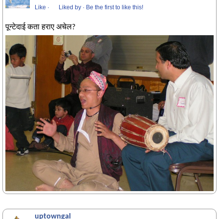
Like
·
Liked by
·
Be the first to like this!
पून्टेदाई कता हराए अचेल?
uptowngal