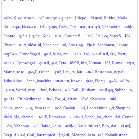
सधैंका झैं यस संस्करणमा पनि आगन्तुक पाहुनाहरुलाई Nepe – नेपे दाजी, Birkhe_Maila –
जिम्माल बूढा, जिम्माल बा, बिर्खे माइल्दाइ, Dada_Giri – दादा, दादा बुरो, Nepesahila – साहिंला,
Poonte – पून्टे दाई, पून्टेदा, Kick – काका, GautamB. –गोताएँ, गोतामे ज्यू, Shree5 – सिरे,
Bhaute –भउते, भौतेकाजी, Nepalean - नमे, Amazing – झिल्के, Sandhurst_Lahure –
लाहुरे जेठा, Camoflaged – कुम्ले, Miss_me –मास्टर्नी दिदी, मास्टर्नी नानी, मिस्, Pretty –
सान्नानी, Uptowngal – ठूल्नानी, ठूली, Tyra – तितौरी, तिरू, Nirman – निरे, Ruina – रूइना,
Matrix_rose – पुष्पपुरी, Ocean – मुन्द्रे, Lau_ta_lau – लाले, Bostonian_nepali –
बेंसीथाने नेपाली, Sano_kanchha – सान्कान्छा, Ishwor – ईश्वर, Floraj – फुलौरे, ज्योतिष
महाराज, World_map – चित्रे, Echoes – धने, Dalli_Resham – डल्ली फुपू, Subha – सुभे,
शुभ दिदी, Chipledhunga – चिप्ले, Foe_4_Misty – मिस्टे, Gwanche – ग्वाँचे,
Sajha_user – सन्जु, Vata-ta-ta – भट्टे, Gaalab – गाले, Lootekukur- लुते, Sherpini –
शेर्पिनी, Ma_chameli – चमेली, Ramkisne – रामकिस्ने, Nepal_ko_chora- नेप्चे, Cerine
– सेरू, Yahoooo – यामे, Harke_kailo – काहिंला, Nails- चरिनंग्रे, Bob_dai – बबे दाई,
Deep- दीप ज्यो, Gurl_Interrupted - ईन्द्रेणी , Manepaliketa - माने, Kalankisthan -