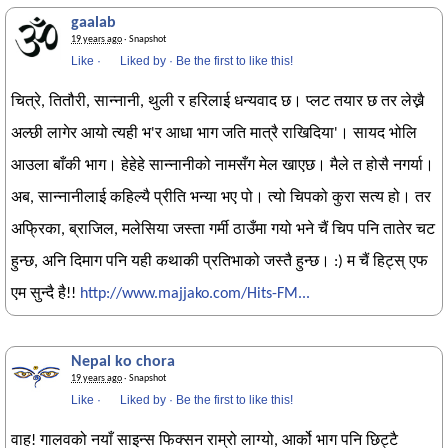
gaalab
19 years ago
· Snapshot
Like
·
Liked by
·
Be the first to like this!
चित्रे, तितौरी, सान्नानी, थुली र हरिलाई धन्यवाद छ। प्लट तयार छ तर लेख्नै
अल्छी लागेर आयो त्यही भ'र आधा भाग जति मात्रै राखिदिया'। सायद भोलि
आउला बाँकी भाग। हेहेहे सान्नानीको नामसँग मेल खाएछ। मैले त होसै नगर्या।
अब, सान्नानीलाई कहिल्यै प्रीति भन्या भए पो। त्यो चिपको कुरा सत्य हो। तर
अफ्रिका, ब्राजिल, मलेसिया जस्ता गर्मी ठाउँमा गयो भने चैं चिप पनि तातेर चट
हुन्छ, अनि दिमाग पनि यही कथाकी प्रतिभाको जस्तै हुन्छ। :) म चैं हिट्स् एफ
एम सुन्दै है!!
http://www.majjako.com/Hits-FM...
Nepal ko chora
19 years ago
· Snapshot
Like
·
Liked by
·
Be the first to like this!
वाह! गालवको नयाँ साइन्स फिक्सन राम्रो लाग्यो, आर्को भाग पनि छिट्टै