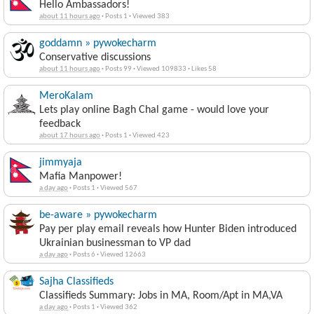
Hello Ambassadors!
about 11 hours ago
·
Posts 1
·
Viewed 383
goddamn » pywokecharm
Conservative discussions
about 11 hours ago
·
Posts 99
·
Viewed 109833
·
Likes 58
MeroKalam
Lets play online Bagh Chal game - would love your
feedback
about 17 hours ago
·
Posts 1
·
Viewed 423
jimmyaja
Mafia Manpower!
a day ago
·
Posts 1
·
Viewed 567
be-aware » pywokecharm
Pay per play email reveals how Hunter Biden introduced
Ukrainian businessman to VP dad
a day ago
·
Posts 6
·
Viewed 12663
Sajha Classifieds
Classifieds Summary: Jobs in MA, Room/Apt in MA,VA
a day ago
·
Posts 1
·
Viewed 362