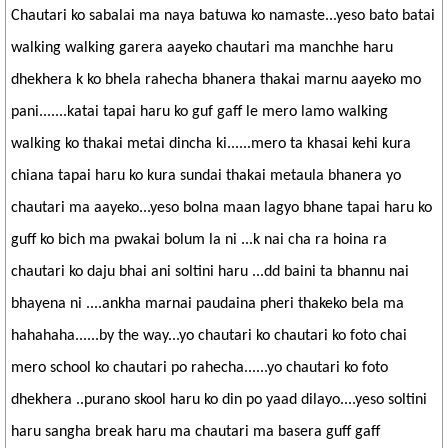
Chautari ko sabalai ma naya batuwa ko namaste...yeso bato batai
walking walking garera aayeko chautari ma manchhe haru
dhekhera k ko bhela rahecha bhanera thakai marnu aayeko mo
pani.......katai tapai haru ko guf gaff le mero lamo walking
walking ko thakai metai dincha ki......mero ta khasai kehi kura
chiana tapai haru ko kura sundai thakai metaula bhanera yo
chautari ma aayeko...yeso bolna maan lagyo bhane tapai haru ko
guff ko bich ma pwakai bolum la ni ...k nai cha ra hoina ra
chautari ko daju bhai ani soltini haru ...dd baini ta bhannu nai
bhayena ni ....ankha marnai paudaina pheri thakeko bela ma
hahahaha......by the way...yo chautari ko chautari ko foto chai
mero school ko chautari po rahecha......yo chautari ko foto
dhekhera ..purano skool haru ko din po yaad dilayo....yeso soltini
haru sangha break haru ma chautari ma basera guff gaff