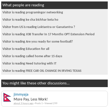
What people are reading
Visitor is reading
programingor networking
Visitor is reading
ke cha bichhar keta ho
Visitor from US is reading
Loktantra or Ganatantra ?
Visitor is reading
JOB Transfer In 17 Months OPT Extension Period
Visitor is reading
Are you ready for some football?
Visitor is reading
Education for all
Visitor is reading
called home after 15 days
Visitor is reading
Need tutoring with IT
Visitor is reading
FREE CAR OIL CHANGE IN IRVING TEXAS
You might like these other discussions...
jimmyaja
More Pay, Less Work!
about 3 hours ago
·
Posts 1
·
Viewed 299