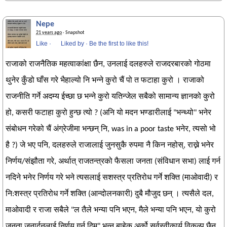
Nepe
21 years ago
· Snapshot
Like
·
Liked by
·
Be the first to like this!
राजाको राजनैतिक महत्वाकांक्षा छैन, उनलाई दलहरुले राजदरबारको गोठमा
थुनेर कुँडो घाँस गरे भैहाल्यो नि भन्ने कुरो चैं पो त फटाहा कुरो । राजाको
राजनीति गर्ने अदम्य ईच्छा छ भन्ने कुरो यतिन्जेल सबैको सामान्य ज्ञानको कुरो
हो, कसरी फटाहा कुरो हुन्छ त्यो ? (अनि यो मदन भण्डारीलाई "भन्थ्यो" भनेर
संबोधन गरेको चैं अंग्रेजीमा भन्छन् नि, was in a poor taste भनेर, त्यसो भो
है ?) जे भए पनि, दलहरुले राजालाई जुनसुकै रुपमा नै किन नहोस्, राख्ने भनेर
निर्णय/संझौता गरे, अर्थात् राजतन्त्रको फैसला जनता (संविधान सभा) लाई गर्न
नदिने भनेर निर्णय गरे भने त्यसलाई सशस्त्र प्रतिरोध गर्ने शक्ति (माओवादी) र
नि:शस्त्र प्रतिरोध गर्ने शक्ति (आन्दोलनकारी) दुबै मौजुद छन् । त्यसैले दल,
माओवादी र राजा सबैले "ल तैले भन्या पनि भएन, मैले भन्या पनि भएन, यो कुरो
जनता जनार्दनलाई निर्णय गर्न दिम" भन्नु बाहेक अर्को सर्वस्वीकार्य विकल्प छैन