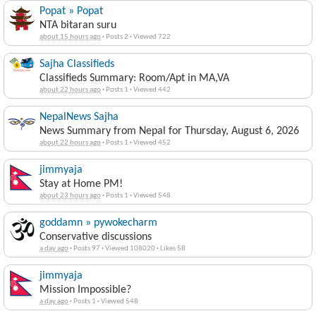
Popat » Popat
NTA bitaran suru
about 15 hours ago
·
Posts 2
·
Viewed 722
Sajha Classifieds
Classifieds Summary: Room/Apt in MA,VA
about 22 hours ago
·
Posts 1
·
Viewed 442
NepalNews Sajha
News Summary from Nepal for Thursday, August 6, 2026
about 22 hours ago
·
Posts 1
·
Viewed 452
jimmyaja
Stay at Home PM!
about 23 hours ago
·
Posts 1
·
Viewed 548
goddamn » pywokecharm
Conservative discussions
a day ago
·
Posts 97
·
Viewed 108020
·
Likes 58
jimmyaja
Mission Impossible?
a day ago
·
Posts 1
·
Viewed 548