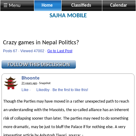
☰ Menu
Home
Classifieds
Calendar
SAJHA MOBILE
Crazy games in Nepal Politics?
Posts 67 · Viewed 47002 ·
Go to Last Post
Bhoonte
21 years ago
· Snapshot
Like
·
Likedby
·
Be the first to like this!
Though the Parties may have moved in a rather unexpected path to reach
an understanding with the Masoists, the so-called alliance has an inherent
risk of collapsing sooner than later. The parties may need to do something
more dramatic, may be just to bluff the Palace if for nothing else. A very
interesting article by Ashutosh Tiwari. source: -