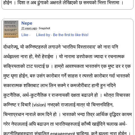
होईन । दिशा त अब ढुंगाको अक्षरले लेखिएको छ समयको भित्ता भित्तामा ।
Nepe
21 years ago
· Snapshot
Like
·
Liked by
·
Be the first to like this!
दोधारेज्यू, यो कम्निष्टहरुले लगाउने 'भारतिय विस्तारवाद' को नारा पनि
अर्धझल्ला नारा हो, मेरो हेराईमा । यो नारामा डरपोकता ज्यादा र रचनात्मक
सक्रियताको टाट पल्टाई छ । हाम्रो आवश्यकता भारतसंग एक मुष्ट डर र एक
मुष्ट घृणा होईन, बरु उसंग कारोबार गर्ने साहस र त्यस्तो कारोबार गर्दा भारतको
सकारात्मक शक्तिबाट लाभ लिन सक्ने र कमजोरीबाट हानी हुन नदिने
कुटनैतिक, अर्थ-कुटनैतिक र राजनायकी दक्षता बढाउने हो । थोत्रा विचारका
कम्निष्ट र विचारै (vision) नभएको राजालाई मात्र यो चिन्तनविहिन,
चिन्ताप्रधान नाराले काम दिने हो । भारतको भन्दा तिव्र आर्थिक वृद्धिदर कायम
गरेर नेपाललाई अघि बढाउन ता भारतियहरुलाई काँच्चै खाईदिने चलाख अर्थ-
कुटनीतिज्ञहरुद्वारा संचालित engagement चाहिन्छ, कुनै झल्ला नारा होईन ।