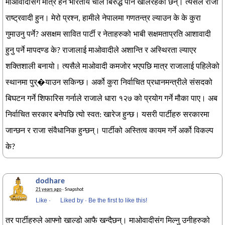
माओवादीसंग मात्र हैन भारतीय चाल बिरुद्ध पनि खेलिरहेका छन्। त्यसैले राजा
राष्ट्रवादी हुन। मेरो प्रश्न, हामीले नेपालमा गणतन्त्र ल्याउन के के कुरा
गुमाउनु पर्ने? असक्षम सावित पार्टी र नेताहरुको भाबी सक्षमताप्रति आशावादी
हुनु पर्ने मापदण्ड के? राजालाई माओवादीले अशान्ति र अस्थिरता ल्याएर
शक्तिशाली बनायो। त्यसैले माओवादी कमजोर भएपछि मात्र राजालाई पहिलेको
स्थानमा पुर्�याउन सकिन्छ। अर्को कुरा निर्वाचित प्रधानमन्त्रीले संसदको
बिघटन गर्ने शिफारिस गर्नाले राजाले धारा १२७ को प्रयोग गर्ने मौका पाए। अब
निर्वाचित सरकार बनेपछि त्यो स्वत: खारेज हुन्छ। यसरी पार्टीहरु सरकारमा
जान्छन र राजा संवैधानिक हुन्छन्। पार्टीको अस्तित्व कायम गर्ने अर्को विकल्प
के?
dodhare
21 years ago
· Snapshot
Like
·
Liked by
·
Be the first to like this!
तर पार्टीहरुले आफ्नो खाल्डो आफै खन्दैछन्। माओवादीसंग मिल्नु उनीहरुको