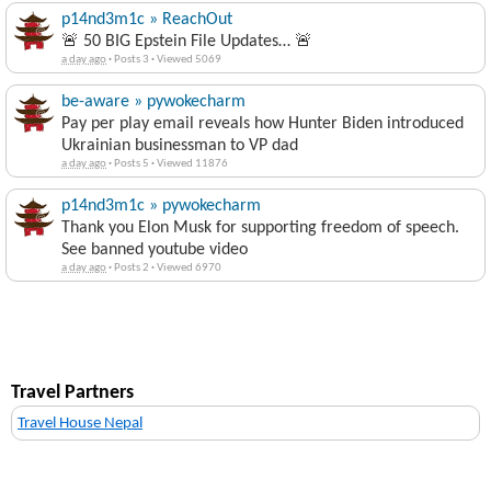
p14nd3m1c » ReachOut
🚨 50 BIG Epstein File Updates… 🚨
a day ago
·
Posts 3
·
Viewed 5069
be-aware » pywokecharm
Pay per play email reveals how Hunter Biden introduced
Ukrainian businessman to VP dad
a day ago
·
Posts 5
·
Viewed 11876
p14nd3m1c » pywokecharm
Thank you Elon Musk for supporting freedom of speech.
See banned youtube video
a day ago
·
Posts 2
·
Viewed 6970
Travel Partners
Travel House Nepal