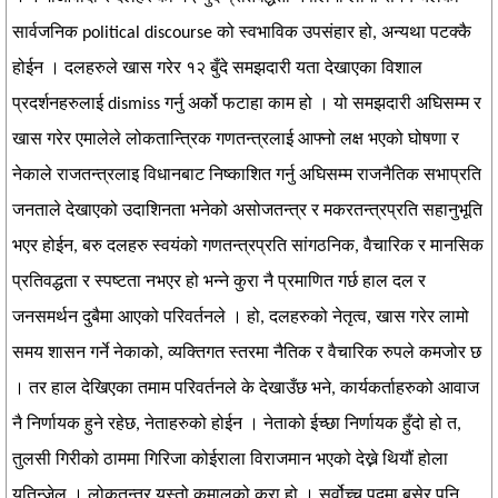
सार्वजनिक political discourse को स्वभाविक उपसंहार हो, अन्यथा पटक्कै
होईन । दलहरुले खास गरेर १२ बुँदे समझदारी यता देखाएका विशाल
प्रदर्शनहरुलाई dismiss गर्नु अर्को फटाहा काम हो । यो समझदारी अघिसम्म र
खास गरेर एमालेले लोकतान्त्रिक गणतन्त्रलाई आफ्नो लक्ष भएको घोषणा र
नेकाले राजतन्त्रलाइ विधानबाट निष्काशित गर्नु अघिसम्म राजनैतिक सभाप्रति
जनताले देखाएको उदाशिनता भनेको असोजतन्त्र र मकरतन्त्रप्रति सहानुभूति
भएर होईन, बरु दलहरु स्वयंको गणतन्त्रप्रति सांगठनिक, वैचारिक र मानसिक
प्रतिवद्धता र स्पष्टता नभएर हो भन्ने कुरा नै प्रमाणित गर्छ हाल दल र
जनसमर्थन दुबैमा आएको परिवर्तनले । हो, दलहरुको नेतृत्व, खास गरेर लामो
समय शासन गर्ने नेकाको, व्यक्तिगत स्तरमा नैतिक र वैचारिक रुपले कमजोर छ
। तर हाल देखिएका तमाम परिवर्तनले के देखाउँछ भने, कार्यकर्ताहरुको आवाज
नै निर्णायक हुने रहेछ, नेताहरुको होईन । नेताको ईच्छा निर्णायक हुँदो हो त,
तुलसी गिरीको ठाममा गिरिजा कोईराला विराजमान भएको देख्ने थियौं होला
यतिन्जेल । लोकतन्त्र यस्तो कमालको कुरा हो । सर्वोच्च पदमा बसेर पनि