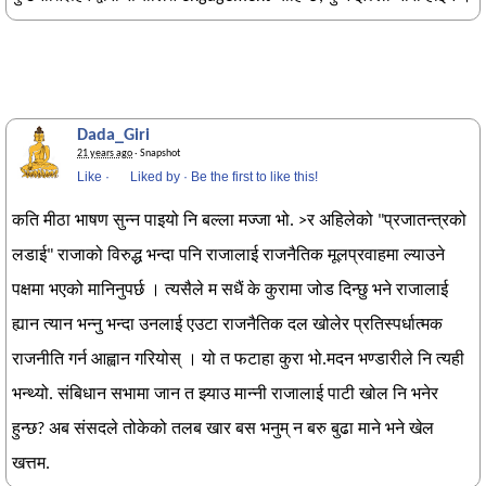
Dada_Giri
21 years ago
· Snapshot
Like
·
Liked by
·
Be the first to like this!
कति मीठा भाषण सुन्न पाइयो नि बल्ला मज्जा भो. >र अहिलेको "प्रजातन्त्रको
लडाई" राजाको विरुद्ध भन्दा पनि राजालाई राजनैतिक मूलप्रवाहमा ल्याउने
पक्षमा भएको मानिनुपर्छ । त्यसैले म सधैं के कुरामा जोड दिन्छु भने राजालाई
ह्यान त्यान भन्नु भन्दा उनलाई एउटा राजनैतिक दल खोलेर प्रतिस्पर्धात्मक
राजनीति गर्न आह्वान गरियोस् । यो त फटाहा कुरा भो.मदन भण्डारीले नि त्यही
भन्थ्यो. संबिधान सभामा जान त झ्याउ मान्नी राजालाई पाटी खोल नि भनेर
हुन्छ? अब संसदले तोकेको तलब खार बस भनुम् न बरु बुढा माने भने खेल
खत्तम.