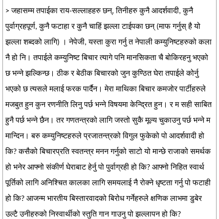
> जहासम्म तपाईका राय-सल्लाहहरु छन्, तिनीहरु कुनै आदर्शवादी, कुनै
पुर्वाग्रहपूर्ण, कुनै फटाहा र कुनै चाहिं झल्ला टाईपका छन् (माफ गर्नुस् है यो
झल्ला शब्दको लागि) । नेपेजी, यस्ता कुरा गर्नु त नेपाली कम्युनिष्टहरुको कला
नै हो नि। तपाईले कम्युनिष्ट बिचार त्यागे पनि मानसिकता चै बोकिरहनु भएको
छ भन्ने झल्किन्छ। ठीक र बेठीक बिचारको जुन कुण्ठित घेरा तपाईले कोर्नु
भएको छ त्यसले मलाई फरक पार्दैन। मेरा माथिका बिचार कमजोर पार्टीहरुले
मजबुत हुन कुन रणनीति लिनु पर्छ भन्ने विषयमा केन्द्रित हुन। र म सही साबित
हुनै पर्छ भन्ने छैन। तर गणतन्त्रको लागि जस्तो सुकै मूल्य चुकाउनु पर्छ भन्ने म
मान्दिन। बरु कम्युनिष्टहरुले प्रजातन्त्रको विगुल फुकेको पो आदर्शवादी हो
कि? कसैको बिचारप्रति स्वतन्त्र मनन गर्नुको साटो यो मान्छे राजाको समर्थक
हो भनेर आफ्नो संकीर्ण घेराबाट हेर्नु पो पुर्वाग्रही हो कि? आफ्नो निहित स्वार्थ
पूर्तिको लागि अनिश्चित कालका लागि समयलाई नै रोक्ने धृष्टता गर्नु पो फटाही
हो कि? आजन्म भारतीय बिस्तारवादको बिरोध गर्नेहरुले क्षणिक लाभमा डुबेर
उल्टै उनीहरुको निस्वार्थीको स्तुति गान गाउनु पो झल्लापन हो कि?