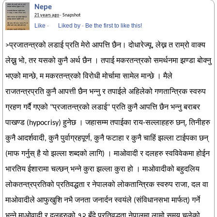
Nepe
21 years ago
· Snapshot
Like
·
Liked by
·
Be the first to like this!
>प्रजातन्त्रको लडाई प्रति मेरो आपत्ति छैन। दोधारेज्यू, लेख्न त राम्रो वाक्य
लेख्नु भो, तर यसको कुनै अर्थ छैन । तपाई मकरतन्त्रको समर्थनमा झण्डा बोक्नु
भएको मान्छे, म मकरतन्त्रको विरोधी मोर्चामा सामेल मान्छे । मैले
राजतन्त्रप्रति कुनै आपत्ती छैन भन्नु र तपाईले अहिलेको गणतान्त्रिक स्वरुप
ग्रहण गर्दै गएको "प्रजातन्त्रको लडाई" प्रति कुनै आपत्ति छैन भन्नु बराबर
पाखण्ड (hypocrisy) हुनेछ । जहासम्म तपाईका राय-सल्लाहहरु छन्, तिनीहरु
कुनै आदर्शवादी, कुनै पुर्वाग्रहपूर्ण, कुनै फटाहा र कुनै चाहिं झल्ला टाईपका छन्
(माफ गर्नुस् है यो झल्ला शब्दको लागि) । माओवादी र दलहरु स्वविवेकमा होईन
भारतिय ईशारामा चल्छन् भन्ने कुरा झल्ला कुरा हो । माओवादीको बहुदलिय
लोकतन्त्रप्रतिको प्रतिवद्धता र नेपालको लोकतान्त्रिक स्वरुप राजा, दल वा
माओवादीले आफुखुशि नभै जनता जनार्दन स्वयंले (संविधानसभा मार्फत्) गर्ने
भन्ने माओवादी र दलहरुको १२ बुँदे प्रतिवद्धता नेपालमा लामो समय चलेको