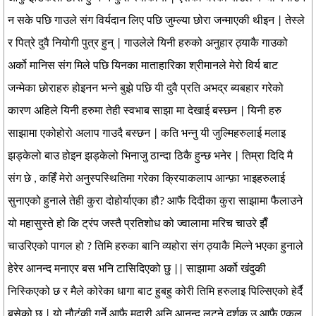
न सके पछि गाउले संग विर्यदान लिए पछि जुम्ल्या छोरा जन्माएकी थीइन | तेस्ले
र पित्रे दुवै नियोगी पुत्र हुन् | गाउलेले यिनी हरुको अनुहार ठ्याकै गाउको
अर्को मानिस संग मिले पछि यिनका माताहारिका श्रीमानले मेरो विर्य बाट
जन्मेका छोराहरु होइनन भन्ने बुझे पछि यी दुवै प्रति अभद्र ब्यबहार गरेको
कारण अहिले यिनी हरुमा तेही स्वभाब साझा मा देखाई बस्छन | यिनी हरु
साझामा एकोहोरो अलाप गाउदै बस्छन | कति भन्नु यी जुल्मिहरुलाई मलाइ
झड्केलो बाउ होइन झड्केलो भिनाजु ठान्दा ठिकै हुन्छ भनेर | तिम्रा दिदि मै
संग छे , कहिँ मेरो अनुस्पस्थितिमा गरेका क्रियाकलाप आन्फ़ा भाइहरुलाई
सुनाएको हुनाले तेही कुरा दोहोर्याएका हौ? आफै दिदीका कुरा साझामा फैलाउने
यो महासुस्ते हो कि ट्रंप जस्तै प्रतिशोध को ज्वालामा मरिच चाउरे झैँ
चाउरिएको पागल हो ? तिमि हरुका बानि व्यहोरा संग ठ्याकै मिल्ने भएका हुनाले
हेरेर आनन्द मनाएर बस भनि टासिदिएको छु || साझामा अर्को खंदुकी
निस्किएको छ र मैले कोरेका धागा बाट हुबहु कोरी तिमि हरुलाइ पिल्सिएको हेर्दै
बसेको छ | यो नौटंकी गर्ने आफै मदारी अनि आनन्द लुट्ने दर्शक उ आफै एकल