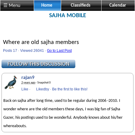
☰ Menu
Home
Classifieds
Calendar
SAJHA MOBILE
Where are old sajha members
Posts 17 · Viewed 26041 ·
Go to Last Post
rajan9
2 years ago
· Snapshot 0
Like
·
Likedby
·
Be the first to like this!
Back on sajha after long time, used to be regular during 2006 -2010. I
wonder where are the old members these days, I was big fan of Sajha
Gazer, his postings used to be wonderful. Anybody knows about his/her
whereabouts.