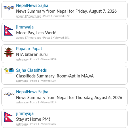
Sajha Classifieds
Classifieds Summary: Jobs in MA, Room/Apt in MA
about 12 hours ago
·
Posts 1
·
Viewed 378
NepalNews Sajha
News Summary from Nepal for Friday, August 7, 2026
about 12 hours ago
·
Posts 1
·
Viewed 372
jimmyaja
More Pay, Less Work!
about 17 hours ago
·
Posts 1
·
Viewed 551
Popat » Popat
NTA bitaran suru
a day ago
·
Posts 2
·
Viewed 834
Sajha Classifieds
Classifieds Summary: Room/Apt in MA,VA
a day ago
·
Posts 1
·
Viewed 504
NepalNews Sajha
News Summary from Nepal for Thursday, August 6, 2026
a day ago
·
Posts 1
·
Viewed 514