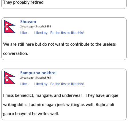
They probably retired
Shuvam
2 years ago
· Snapshot 693
Like
·
Liked by
·
Be the first to like this!
We are still here but do not want to contribute to the useless
conversation.
Sampurna pokhrel
2 years ago
· Snapshot 765
Like
·
Liked by
·
Be the first to like this!
I miss bennedict, mangale, and underwear . They have unique
writing skills. I admire logan jee’s writing as well. Bujhna ali
gaaro bhaye ni he writes well.