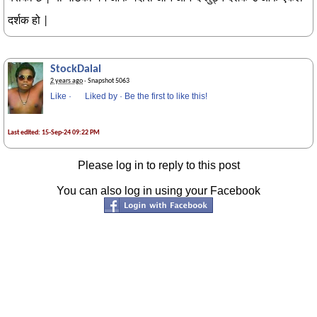
दर्शक हो |
StockDalal
2 years ago
· Snapshot 5063
Like
·
Liked by
·
Be the first to like this!
Last edited: 15-Sep-24 09:22 PM
Please log in to reply to this post
You can also log in using your Facebook