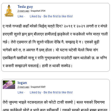
Tesla guy
2 years ago
· Snapshot 3704
Like
·
Liked by
·
Be the first to like this!
ए नासे गन्जडी कहाँ मरेको थिईस् यत्रो दिन? २०१९ र २०२१ लगत्तै त र मंगले
हराएसी सुस्ते झन् झन् बौलाएर हामीलाई झड्केलो र फडकेलो भनेर मात्र गाली
गर्छ। तेरो एडमारर हो नि सुस्ते पहिला देखि नै. सम्झाइ दे न। एसको बुढी
भागेको बारे त, त अवगत नै छस् होला। यो घटना घटेसी येल्ले चिया संग
एकबिहानै खसीको मासु र राति गुन्द्रुकसंग पाउरोटी खान थालेको छ. क भन्नि
र कसरी सम्झाउने यसलाई। हामी त थाकी सक्येउ।
logan
2 years ago
· Snapshot 4369
Like
·
Liked by
·
Be the first to like this!
तेरो जुम्ल्या भाइले स्टकदलाल को फोटो टासी सक्यो | बल्ल यसको दिमागमा
आफु झडेकेलो छोरो हु भन्ने कुरा स्वीकार्यो | एसको घरको बाउले बच्चा बनाउन