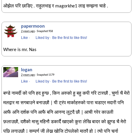
ओझेल परि छाडिए . राहुलभाइ र magorkhe1 लाइ सम्झना चाहे .
papermoon
2 years ago
· Snapshot 958
Like
·
Liked by
·
Be the first to like this!
Where is mr. Nas
logan
2 years ago
· Snapshot 1179
Like
·
Liked by
·
Be the first to like this!
बण्डे नामर्दी को पनि हद हुन्छ , किन अरुको हु बहु कपी गरि टास्छौ , चुर्णा चै मेरो
मलद्वार मा सगबाउने बनाउछौ | यी ट्रंप मार्काहरुको पारा चडाएर मदारी पनि
आफै अनि दर्शक पनि आफै बनि आनन्द लुट्दै छौ | आची गरेर काउली
फ़लाउछौ, दशैको मासु महिनौ डकार्दै खाएको कुरा लेखि बादर को झुण्ड चै मेरो
पछि लगाउछौ | सम्पुर्ण जी लेख्न खोजि टोपलेको मात्रै हो | त्यो पनि चुर्ना