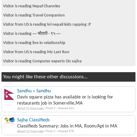
Visitor is reading
Nine Nepalese Kansas State Students Indicted For Visa
Fraud
Visitor is reading
Hamro lagi sajilo, Free SMS to Nepal
Visitor is reading
IT Training & Placement
Visitor is reading
Reasons, Your EAD and TPS Pending (filed online)
Visitor is reading
Nepali assembled Mustang car incident was a publicity
stunt
Visitor is reading
ERROR 23? Unlocking Iphone 3G
Visitor from FI is reading
Do you make a concious effort to eat Organic
Food??
Visitor is reading
What do you think about life in america ?
You might like these other discussions...
Sandhu » Sandhu
Davis square pizza has available or is looking for
restaurants job in Somerville,MA
about 11 hours ago
·
Posts 2
·
Viewed 562