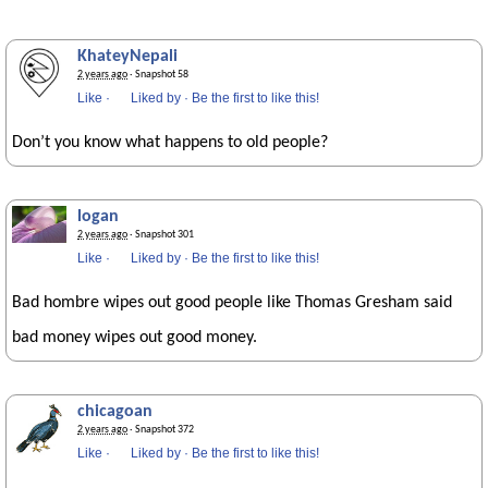
KhateyNepali
2 years ago
· Snapshot 58
Like
·
Liked by
·
Be the first to like this!
Don’t you know what happens to old people?
logan
2 years ago
· Snapshot 301
Like
·
Liked by
·
Be the first to like this!
Bad hombre wipes out good people like Thomas Gresham said
bad money wipes out good money.
chicagoan
2 years ago
· Snapshot 372
Like
·
Liked by
·
Be the first to like this!