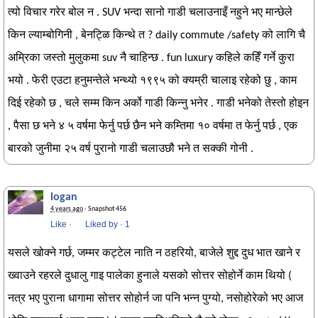
त्यो विचार गरेर बोल न . SUV भन्दा सानो गाडी चलाउनाइँ नहुने भए मान्छेले
किन ल्याम्बोगिनी , बेनट्ळि किन्थे त ? daily commute /safety को लागि चै
अम्रिका जस्तो मुलुकमा suv नै चाहिन्छ . fun luxury कहिले कहिँ गर्ने कुरा
भयो . फेरी एउटा हनुमन्तेले भन्थ्यो १९९५ को क्यम्री चालाइ रहेको छु , काम
दिई रहेको छ , चले सम्म किन अर्को गाडी किन्नु भनेर . गाडी भनेको तेस्तो होइन
, पैसा छ भने ४ ५ वर्षमा फेर्नु पर्छ छैन भने कम्तिमा १० वर्षमा त फेर्नु पर्छ , एक
बारको जुनीमा २५ वर्ष पुरानो गाडी चलाउछौ भने त सक्की गोनी .
logan
4 years ago
· Snapshot 456
Like
·
Liked by
·
1
यसले खोक्ने गर्छ, जम्मर कट्टेल नाति न ठहरियो, बाजेले शुद्द दुध भात खाने र
ख्वाउने रहरले दुधालु गाइ पालेका हुनाले यसको सोत्तर सोहोर्ने काम थियो (
नत्र भए पुराना धागामा सोत्तर सोहोर्न जा पनि भन्न पुग्यो, नसोहोरेको भए आज