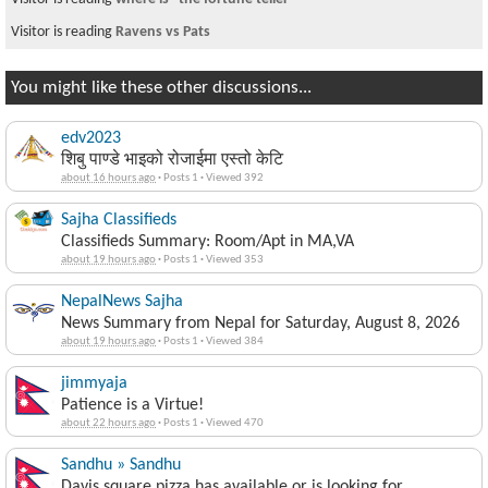
Visitor is reading
Ravens vs Pats
You might like these other discussions...
edv2023
शिबु पाण्डे भाइको रोजाईमा एस्तो केटि
about 16 hours ago
·
Posts 1
·
Viewed 392
Sajha Classifieds
Classifieds Summary: Room/Apt in MA,VA
about 19 hours ago
·
Posts 1
·
Viewed 353
NepalNews Sajha
News Summary from Nepal for Saturday, August 8, 2026
about 19 hours ago
·
Posts 1
·
Viewed 384
jimmyaja
Patience is a Virtue!
about 22 hours ago
·
Posts 1
·
Viewed 470
Sandhu » Sandhu
Davis square pizza has available or is looking for