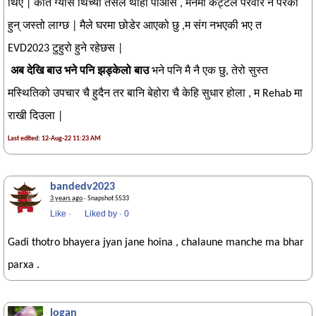
थिए | कति ग्यास थिच्यो तेसैले थाहा पाओस , मर्नेमा कट्टेल परवार नै परेका
हुन् जस्तो लाग्छ | मैले घरमा छोडेर आएको छु ,म संग नभएकी भए त
EVD2023 टुहुरो हुने रहेछस |
अब देखि बाउ भने पनि झड्केलो बाउ
भने पनि मै नै एक छु, तेरो सुस्त
मस्थितिको उपचार चै हुदैन तर बानि बेहोरा चै केहि सुधार होला , म Rehab मा
राखी दिउला |
Last edited: 12-Aug-22 11:23 AM
bandedv2023
3 years ago
· Snapshot 5533
Like
·
Liked by
·
0
Gadi thotro bhayera jyan jane hoina , chalaune manche ma bhar
parxa .
logan