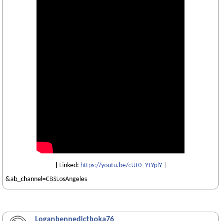
[ Linked:
https://youtu.be/cUt0_YtYplY
]
&ab_channel=CBSLosAngeles
Loganbennedictboka76