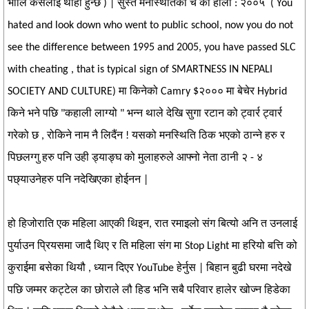
भोलि कसलाई थाहा हुन्छ ) | सुस्त मनस्थितिको चै को होला : २००५ ( You
hated and look down who went to public school, now you do not
see the difference between 1995 and 2005, you have passed SLC
with cheating , that is typical sign of SMARTNESS IN NEPALI
SOCIETY AND CULTURE) मा किनेको Camry $२००० मा बेचेर Hybrid
किने भने पछि "कहाली लाग्यो " भन्न थाले देखि सुगा रटान को ट्वार्र ट्वार्र
गरेको छ , रोकिने नाम नै लिदैंन ! यसको मनस्थिति ठिक भएको ठान्ने हरु र
पिछलग्गु हरु पनि उही ड्याङ्घ को मुलाहरुले आफ्नो नेता ठानी २ - ४
पछ्याउनेहरु पनि नदेखिएका होईनन |
हो हिजोराति एक महिला आएकी थिइन, रात रमाइलो संग बित्यो अनि त उनलाई
पुर्याउन प्रियसमा जादै थिए र ति महिला संग मा Stop Light मा हरियो बत्ति को
कुराईमा बसेका थियौ , ध्यान दिएर YouTube हेर्नुस | बिहान बुढी घरमा नदेखे
पछि जम्मर कट्टेल का छोराले लौ हिड भनि सबै परिवार हालेर खोज्न हिडेका