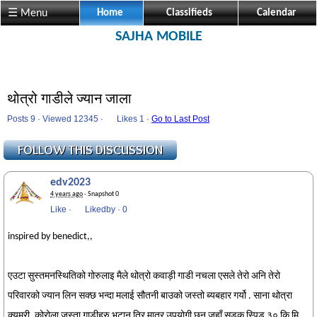
☰ Menu
Home
Classifieds
Calendar
SAJHA MOBILE
थोत्रो गाडीले ज्यान जाला
Posts 9 · Viewed 12345 ·
Likes
1 ·
Go to Last Post
edv2023
4 years ago
· Snapshot 0
Like
·
Likedby
·
0
inspired by benedict,,
एउटा सुस्तमनस्थितिको गोरुलाइ मैले थोत्रो कवाड़ी गाडी नचला एसले तेरो अनि तेरो
परिवारको ज्यान लिन सक्छ भन्दा मलाई सौतनी बाउको जस्तो ब्यबहार गर्यो . साना थोत्रा
क्यम्री, कोरोला जस्ता गाडीहरु भुटान तिर मात्र उपयोगी छन् जहाँ सडक स्पिड ३० कि मि