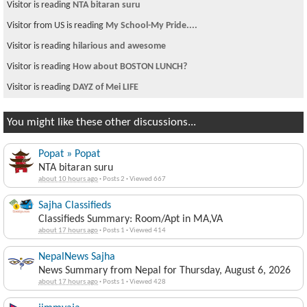
Visitor is reading
NTA bitaran suru
Visitor from US is reading
My School-My Pride....
Visitor is reading
hilarious and awesome
Visitor is reading
How about BOSTON LUNCH?
Visitor is reading
DAYZ of Mei LIFE
You might like these other discussions...
Popat » Popat
NTA bitaran suru
about 10 hours ago
·
Posts 2
·
Viewed 667
Sajha Classifieds
Classifieds Summary: Room/Apt in MA,VA
about 17 hours ago
·
Posts 1
·
Viewed 414
NepalNews Sajha
News Summary from Nepal for Thursday, August 6, 2026
about 17 hours ago
·
Posts 1
·
Viewed 428