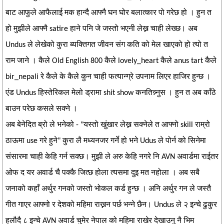
बाट आफुले आफैलाई मक हान्दै आफ्नै घन घोर बलात्कार पो गरेछ हो । हुन त
हो मुझीले आफ्नै satire हाने पनि जे जस्तो भएनी लेख्न चाही लेख्छ। अब
Undus ले लेखेको कुरा ब्यक्तिगत जीवन संग कति को मेल खाएको हो त्यो त
राम जाने । कैले Old English 800 कैले lovely_heart कैले anus tart कैले
bir_nepali रे कैले के कैले कुन चाही फत्यान्ग्रे उपनाम लिएर हाजिर हुन्छ ।
एंड Undus हिस्तेरिकल मेलो ड्रामा shit show कनतिन्न्नुस । हुन त अब काँठे
बाउन परेछ कसले सक्ने ।
अब बेनेदित ब्रो ले भनेको - "यस्तो खुंखार लेख्न सक्नेले त आफ्नो skill राम्रो
ठाऊमा use गरे हुने" कुरा लै मध्यनजर गर्ने हो भने Udus ले पोर्न को सिनेमा
संसारमा चाही केहि गर्न सक्छ। मुझी ले अरु केहि नगरे नि AVN अवार्डमा राईतर
ओफ द यर अवार्ड चै पक्कै जित्छ होला त्यसमा दुइ मत नहोला । अब सबै
जनाको कहाँ अर्थुर गनको जस्तो भोकल कर्ड हुन्छ । अनि अर्थुर गन ले जस्तै
गीत गाएर आफ्नो र देशको महिमा राख्नन पर्छ भन्ने छैन। Undus ले २ इन्चे ढुकुर
हलौदै ८ इन्चे AVN अवार्ड चुमेर नेपाल को महिमा राखेर देखाउनु नै भिम