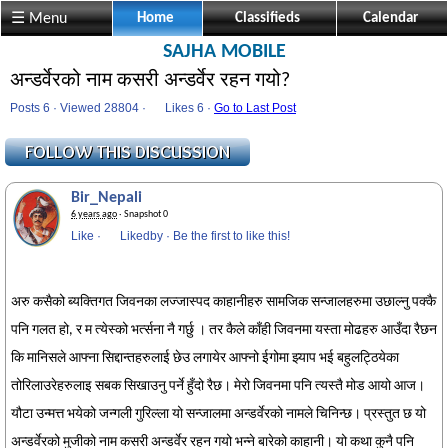
☰ Menu
Home
Classifieds
Calendar
SAJHA MOBILE
अन्डर्वेरको नाम कसरी अन्डर्वेर रहन गयो?
Posts 6 · Viewed 28804 ·
Likes
6 ·
Go to Last Post
Bir_Nepali
6 years ago
· Snapshot 0
Like
·
Likedby
·
Be the first to like this!
अरु कसैको ब्यक्तिगत जिवनका लज्जास्पद काहानीहरु सामजिक सन्जालहरुमा उछाल्नु पक्कै
पनि गलत हो, र म त्येस्को भर्त्सना नै गर्छु । तर कैले काँही जिवनमा यस्ता मोढहरु आउँदा रैछन
कि मानिसले आफ्ना सिद्दान्तहरुलाई छेउ लगायेर आफ्नो ईगोमा झ्याप भई बहुलट्ठियेका
तोरिलाउरेहरुलाइ सबक सिखाउनु पर्ने हुँदो रैछ। मेरो जिवनमा पनि त्यस्तै मोड आयो आज।
यौटा उन्मत्त भयेको जन्गली गुरिल्ला यो सन्जालमा अन्डर्वेरको नामले चिनिन्छ। प्रस्तुत छ यो
अन्डर्वेरको मुजीको नाम कसरी अन्डर्वेर रहन गयो भन्ने बारेको
काहानी
। यो कथा कुनै पनि