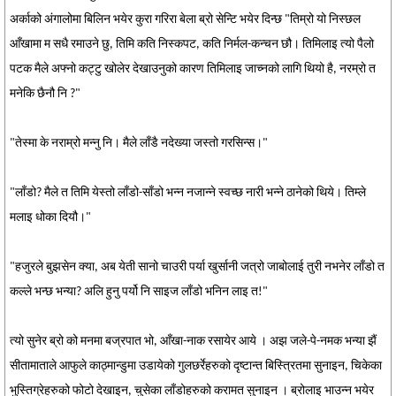
अर्काको अंगालोमा बिलिन भयेर कुरा गरिरा बेला ब्रो सेन्टि भयेर दिन्छ "तिम्रो यो निस्छल
आँखामा म सधै रमाउने छु, तिमि कति निस्कपट, कति निर्मल-कन्चन छौ। तिमिलाइ त्यो पैलो
पटक मैले अफ्नो कट्टु खोलेर देखाउनुको कारण तिमिलाइ जाच्नको लागि थियो है, नरम्रो त
मनेकि छैनौ नि ?"
"तेस्मा के नराम्रो मन्नु नि। मैले लाँडै नदेख्या जस्तो गरसिन्स।"
"लाँडो? मैले त तिमि येस्तो लाँडो-साँडो भन्न नजान्ने स्वच्छ नारी भन्ने ठानेको थिये। तिम्ले
मलाइ धोका दियौ।"
"हजुरले बुझसेन क्या, अब येती सानो चाउरी पर्या खुर्सानी जत्रो जाबोलाई तुरी नभनेर लाँडो त
कल्ले भन्छ भन्या? अलि हुनु पर्यो नि साइज लाँडो भनिन लाइ त!"
त्यो सुनेर ब्रो को मनमा बज्रपात भो, आँखा-नाक रसायेर आये । अझ जले-पे-नमक भन्या झैं
सीतामाताले आफुले काठ्मान्डुमा उडायेको गुलछर्रेहरुको दृष्टान्त बिस्त्रितमा सुनाइन, चिकेका
भुस्तिग्रेहरुको फोटो देखाइन, चुसेका लाँडोहरुको करामत सुनाइन । ब्रोलाइ भाउन्न भयेर