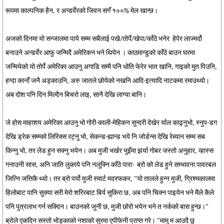
रूपमा काल्पनिक हैन, र अन्डर्वेरको जिवन सगँ १००% मेल खान्छ।
अजको दिनमा यो सन्जालमा पाये सम्म सबैलाई पखे/तोर्पे/खेपा/काँठे भनेर हेपेर लाज्मर्दो
बनाउने अन्डर्वेर आफु जन्मिदै अमेरिकन भने थियेन । काठमान्डुको काँठे बाउन घरमा
जन्मियेको यो तोर्पे अमेरिका आउनु अगाडि सम्मै पनि धोति फेरेर भात खानि, गाइको मुत पिउनि,
हग्दा कानाँ जनै अड्काउनि, अरु जातले छोयेको नखनि आदि-इत्यादि नाटकमा रमाउथ्यो।
अब दोश पनि दिन मिल्दैन बिचरो लाइ, सानै देखि लाग्या बानि।
जे होस माहाशय अमेरिका आउनु भो गोरी-काली-मेहिकन सुन्दरी देखेर र्याल काढ्नुभो, स्नुप-डग
देखि ड्रेक सम्म्को लिरिक्स रट्नु भो, सेकन्ड-ह्यान्ड भये नि जोर्डन्स देखि रेब्यान सम्म सब
किन्नु भो, तर लेड हुन सक्नु भयेन। अब मुजी भर्खर भुइँमा झर्या गोबर जस्तो अनुहार, व्हास्स
गनाउनी सास, अनि जाति लुकाये पनि नलूक्नि काँठे पाराः ब्रो को लेड हुने सम्भावना पावरबल
जित्नि जत्तिकै थ्यो। तर ब्रो पर्यो मुजी स्मार्ट मदरफकर, "यो तालले हुन्न मुजी, ग्रिश्मकालमा
हिलोबाट पानि सुक्या सरी मेरो शरिरबाट बिर्य सुकिरा छ, अब पनि चिक्न पाइयेन भने मैले कैले
पनि पुत्रलाभ गर्न सक्दिन। बाउनको जुनी छ, मुजी छोरो भयेन भने त नर्कको बास हुन्छ।"
ब्रोले एकदिन सस्तो भोड्काको नशाको सुरमा एपीफेनी प्राप्त गरे। "मामु म आउदै छु