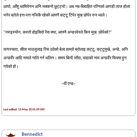
आयो, आँशु थामियेनन अनि भक्कनो छुट्ट्यो। अब नब-बिबाहित पत्निको आगडी लाज होला
भनेर ब्रोले हत्त-पत्त नजिकै रहेको आफ्नै कट्टू टिपेर मुख छोपेर रुन थाले।
"नरुइस्योन, कस्तो होइसिदो रैस क्या, आफ्नै अन्डरवेरले किन मुख छोपेको?"
तत्पस्चात, सीता भाउजुलाइ रिस उठेको बेला हाम्रो ब्रोलाइ कट्टू, कट्टुमुखे, अन्डे, अनि
अन्डर्वेर आदि नामले गालि गर्न थलिन। समय बित्दै जाँदा, वाहाको नाम अन्डर्वेर फिक्स हुन
गयेको हो।
~दी एन्ड~
Last edited: 13-May-20 05:09 AM
Bennedict