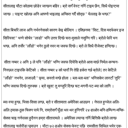
सीतालाइ यौटा कोठामा छोडेर जान्छन बहिर। ब्रो सगँ वेस्ट गर्नि टाइम छैन, सिधै पोइन्टमा
जान्छ । पाइन्ट खोल्छ अनि आफ्नो भाइलाइ अन्कित गर्दै सोद्छ " येल्लाइ के भन्छ?"
सीता बिचरि लाज अनि नर्भस्नेसको कारण केइ बोल्दिन । एक्छिनमा "सिट, दिस मदर्फकर इज
सिरियस!" भन्ने सोचेर "लाडो" भनि उत्तर दिन्छे चरा-मुसाले नसुन्नि गरि। ब्रोले फेरि भन
भन्छ, अनि तर्सेर "लाँडो" भनेर ठुलो स्वर मा जवफ दिन्छे। ब्रो ले सिधै रीजेक्ट हन्दिन्छ।
सीता नम्बर २ अनि ३ ले पनि "लाँडो" भन्नि जवफ दियेसि ब्रोले आस मार्छ निर्मल-कन्चन-
निस्छल टाइपकि केटिको । सीता नम्बर ४ को घाराँ नि तेहि हर्कत गर्छ ब्रोले| तर केटिले
"लाँडो" नभनेर, लजाउदै " छ्या, कस्तो मन्छे होला । ब्ला-ब्ला-ब्ला" भनिसकेर लास्टाँ 'तुरि"
भन्नि जवाफ दिन्छे तुरुक्क । ब्रो खुस! तु मन्जुरि दिन्छ चट-मगनी-पट-ब्या को लागि ।
ब्या-स्या हुन्छ, भिसा-सिसा लग्छ, ब्रो र सीतामाता अमेरिका आउछन । नेपाल हुन्जेल अलि-
अलि ठ्याक-ठुक चिक्न पाये नि, राम्रोसगँ घुँडा थर-थर हुनिगरि २४-हाओर-बनि-हम्पिन्ग-मन्कि-
सेक्स चाइ गर्नपाका हुदैनन हम्रा सीतारामले । अमेरिका ल्यान्ड गर्नि बित्तिकै ब्रोले लान्छ
सीतालाइ फ्लोरीडा घुमाउन । यौटा ७२-हओर-सेक्स-फेस्ट पछि रामसीता सिथिल भयेर एक-