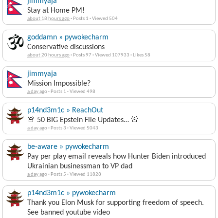
jimmyaja
Stay at Home PM!
about 18 hours ago
·
Posts 1
·
Viewed 504
goddamn » pywokecharm
Conservative discussions
about 20 hours ago
·
Posts 97
·
Viewed 107933
·
Likes 58
jimmyaja
Mission Impossible?
a day ago
·
Posts 1
·
Viewed 498
p14nd3m1c » ReachOut
🚨 50 BIG Epstein File Updates… 🚨
a day ago
·
Posts 3
·
Viewed 5043
be-aware » pywokecharm
Pay per play email reveals how Hunter Biden introduced
Ukrainian businessman to VP dad
a day ago
·
Posts 5
·
Viewed 11828
p14nd3m1c » pywokecharm
Thank you Elon Musk for supporting freedom of speech.
See banned youtube video