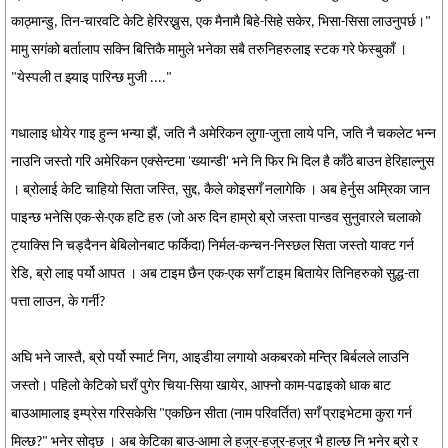
काठ्मान्डु, तिन-चारवटि केटि हेरिरख्नुस, एक मैनामै बिहे-सिहे सकेर, भिसा-सिसा लाउनुपर्छ।"
मामु सगंको बर्तालाप सक्नि बित्तिकै मामुले भनेका सबै तरुनिहरुलाइ स्टक गरे फेस्बुकाँ ।
"येस्पली त झ्याइ पारिन्छ मुजी ...."
गधालाइ धोयेर गाइ हुन्न भन्या झैं, जति नै अमेरिकन लुगा-जुत्ता लाये पनि, जति नै चकलेट भन्न
नाउनि जस्तो गरि अमेरिकन एक्सेन्टमा 'ख्यान्डी' भने नि फिर भि दिल है काँठे बाउन हेरिहाल्नुस
। ब्रोलाई केटि चाहियो सिता जस्ति, सुद्द, कैले कोइसगँ नलागेकि । अब हेर्नुस अम्रिका जान
पाइन्छ भनेसि एक-से-एक हटि हरु (जो अरु दिन हाम्रो ब्रो जस्ता पान्डव सुनुवारले चलाको
ट्याक्सि नि चड्दैनन बेबिलोनबाट फर्किदा) निर्मल-कन्चन-निस्छल सिता जस्तो याक्ट गर्न
रेडि, ब्रो लाइ पर्यो आपत । अब टाइम छैन एक-एक सगँ टाइम बितायेर तिनिहरुको सुद्ध-ता
पत्ता लाउन, के गर्नी?
अघि भने जास्तै, ब्रो पर्यो स्मार्ट निग, आइडीया लगायो अकबरको मन्त्रि बिर्बलले लाउनि
जस्तो। पहिलो केटिको घराँ पुगेर चिया-सिया खायेर, आफ्नो काम-पढाइको धाक बाट
बाउआमालाइ इम्प्रेस गरिसकेसि "एकछिन सीता (नाम परिवर्तित) सगँ प्राइभेटमा कुरा गर्न
मिल्छ?" भनेर सोद्छ । अब केटिका बाउ-आमा ले हजुर-हजुर-हजुर भै हाल्छ नि भनेर ब्रो र