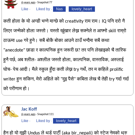
6 years ago
· Snapshot 77
Like
·
Liked by
·
Nas
lovely_heart
कती होला के यो अन्डी भन्ने मान्छे को creativity राम राम। IQ पनि दरो नै
लिएर जन्मेको होला जस्तो। यस्तो खुंखार लेख्न सक्नेले त आफ्नो skill राम्रो
ठाऊमा use गरे हुने। सबै बोकै बोका आउने ठाउँ भन्दैमा सबै कथा
"anecdote" छाडा र काल्पनिक हुन जरूरी छ? तर पनि लेखाइको चै तारिफ
हुनै पर्छ, अब श्लील- अश्लील जस्तो होला, काल्पनिक, वास्तविक, अरुलाई
घोच- पेच आदी। मैले स्कुल हुँदा कती लेख्न try गर्थे, तर म कहिले prolific
writer हुन सकिन, मेरो अहिले को "दुइ पैसे" कबिता लेख चै तेही try गर्दा गर्दा
को परीणाम हो।
Jac Koff
6 years ago
· Snapshot 111
Like
·
Liked by
·
lovely_heart
हैन हो यो मुझी Undus ले थर्ड पार्टी (aka bir_nepali) को स्टेज नेमको थ्रु