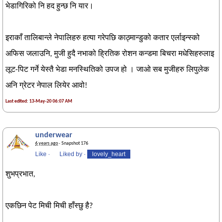
भेडागिरिको नि हद हुन्छ नि यार।
इराकाँ तालिबान्ले नेपालिहरु हत्या गरेपछि काठ्मान्डुको कतार एर्लाइन्स्को
अफिस जलाउनि, मुजी हुदै नभाको ह्रितिक रोशन कन्डमा बिचरा मधेसिहरुलाइ
लूट-पिट गर्ने येस्तै भेडा मनस्थितिको उपज हो । जाओ सब मुजीहरु लिपुलेक
अनि ग्रेटर नेपाल लियेर आवो!
Last edited: 13-May-20 06:07 AM
underwear
6 years ago
· Snapshot 176
Like
·
Liked by
·
lovely_heart
शुभप्रभात,
एकछिन पेट मिची मिची हाँस्छु है?