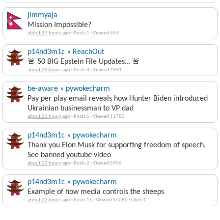
jimmyaja
Mission Impossible?
about 17 hours ago
·
Posts 1
·
Viewed 454
p14nd3m1c » ReachOut
🚨 50 BIG Epstein File Updates… 🚨
about 23 hours ago
·
Posts 3
·
Viewed 4991
be-aware » pywokecharm
Pay per play email reveals how Hunter Biden introduced
Ukrainian businessman to VP dad
about 23 hours ago
·
Posts 5
·
Viewed 11783
p14nd3m1c » pywokecharm
Thank you Elon Musk for supporting freedom of speech.
See banned youtube video
about 23 hours ago
·
Posts 2
·
Viewed 6906
p14nd3m1c » pywokecharm
Example of how media controls the sheeps
about 23 hours ago
·
Posts 15
·
Viewed 16080
·
Likes 1