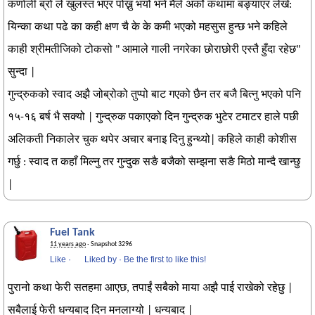
कर्णाली ब्रो ले खुलस्त भएर पोख्नु भयो भने मैले अर्को कथामा बङ्याएर लेखे:
यिन्का कथा पढे का कही क्षण चै के के कमी भएको महसुस हुन्छ भने कहिले
काही श्रीमतीजिको टोकसो " आमाले गाली नगरेका छोराछोरी एस्तै हुँदा रहेछ"
सुन्दा |
गुन्द्रुकको स्वाद अझै जोब्रोको तुप्पो बाट गएको छैन तर बजै बित्नु भएको पनि
१५-१६ बर्ष भै सक्यो | गुन्द्रुक पकाएको दिन गुन्द्रुक भुटेर टमाटर हाले पछी
अलिकती निकालेर चुक थपेर अचार बनाइ दिनु हुन्थ्यो| कहिले काही कोशीस
गर्छु : स्वाद त कहाँ मिल्नु तर गुन्दुक सङै बजैको सम्झना सङै मिठो मान्दै खान्छु
|
Fuel Tank
11 years ago
· Snapshot 3296
Like
·
Liked by
·
Be the first to like this!
पुरानो कथा फेरी सतहमा आएछ, तपाईं सबैको माया अझै पाई राखेको रहेछु |
सबैलाई फेरी धन्यबाद दिन मनलाग्यो | धन्यबाद |