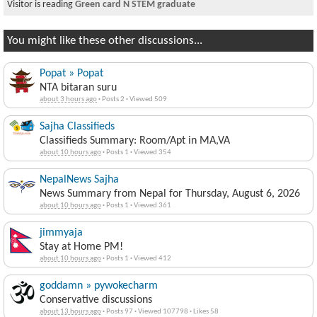
Visitor is reading
Green card N STEM graduate
You might like these other discussions...
Popat » Popat
NTA bitaran suru
about 3 hours ago
·
Posts 2
·
Viewed 509
Sajha Classifieds
Classifieds Summary: Room/Apt in MA,VA
about 10 hours ago
·
Posts 1
·
Viewed 354
NepalNews Sajha
News Summary from Nepal for Thursday, August 6, 2026
about 10 hours ago
·
Posts 1
·
Viewed 361
jimmyaja
Stay at Home PM!
about 10 hours ago
·
Posts 1
·
Viewed 412
goddamn » pywokecharm
Conservative discussions
about 13 hours ago
·
Posts 97
·
Viewed 107798
·
Likes 58