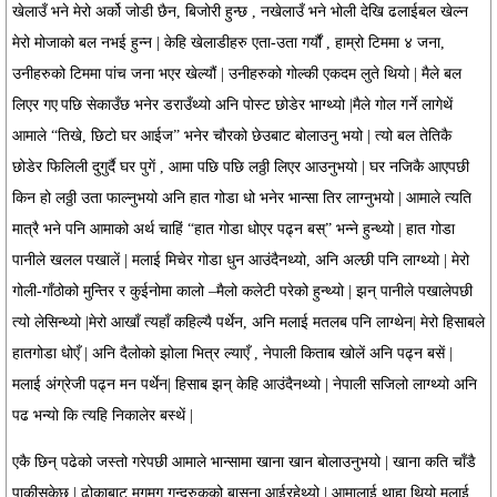
खेलाउँ भने मेरो अर्को जोडी छैन, बिजोरी हुन्छ , नखेलाउँ भने भोली देखि ढलाईबल खेल्न
मेरो मोजाको बल नभई हुन्न | केहि खेलाडीहरु एता-उता गर्यौं , हाम्रो टिममा ४ जना,
उनीहरुको टिममा पांच जना भएर खेल्यौं | उनीहरुको गोल्की एकदम लुते थियो | मैले बल
लिएर गए
पछि सेकाउँछ भनेर डराउँथ्यो अनि पोस्ट छोडेर भाग्थ्यो |मैले गोल गर्ने लागेथें
आमाले “तिखे, छिटो घर आईज” भनेर चौरको छेउबाट बोलाउनु भयो | त्यो बल तेतिकै
छोडेर फिलिली दुगुर्दै घर पुगें , आमा पछि पछि लठ्ठी लिएर आउनुभयो | घर नजिकै आएपछी
किन हो लठ्ठी उता फाल्नुभयो अनि हात गोडा धो भनेर भान्सा तिर लाग्नुभयो | आमाले त्यति
मात्रै भने पनि आमाको अर्थ चाहिं “हात गोडा धोएर पढ्न बस्” भन्ने हुन्थ्यो | हात गोडा
पानीले खलल पखालें | मलाई मिचेर गोडा धुन आउंदैनथ्यो, अनि अल्छी पनि लाग्थ्यो | मेरो
गोली-गाँठोको मुन्तिर र कुईनोमा कालो –मैलो कलेटी परेको हुन्थ्यो | झन् पानीले पखालेपछी
त्यो लेसिन्थ्यो |मेरो आखाँ त्यहाँ कहिल्यै पर्थेन, अनि मलाई मतलब पनि लाग्थेन| मेरो हिसाबले
हातगोडा धोएँ | अनि दैलोको झोला भित्र ल्याएँ , नेपाली किताब खोलें अनि पढ्न बसें |
मलाई अंग्रेजी पढ्न मन पर्थेन| हिसाब झन् केहि आउंदैनथ्यो | नेपाली सजिलो लाग्थ्यो अनि
पढ भन्यो कि त्यहि निकालेर बस्थें |
एकै छिन् पढेको जस्तो गरेपछी आमाले भान्सामा खाना खान बोलाउनुभयो | खाना कति चाँडै
पाकीसकेछ | ढोकाबाट मगमग गुन्द्रुकको बासना आईरहेथ्यो | आमालाई थाहा थियो मलाई