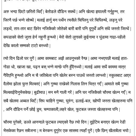
अरु भन्दा छिटो छरितो थिएँ | बेतोडले दौडिन सक्थें | अनि खेल्दा झ्याल्ली गर्नुहुन्न, तर
जित्नै पर्छ भन्ने सोच्थें | मलाई हार्नु मन पर्थेन त्यसैले चिप्लिनु परे चिप्लिन्थें, लड्नु परे
लड्थें, तार-तार बाट छिरेर नजिकैको जोतेको बारी बारी पनि दुगुर्थें अनि संधै जस्तो जित्थें |
कपडाको सेतो जुत्ता हेर्न नहुनी हुन्थ्यो | मेरो सेतो लुगाको कुईनामा र घुंडामा गाढा-पहेंलो
देखि कालो सम्मको टाटो बस्थ्यो |
त्यो दिन ढिलो घर पुगें | आमा कामबाट अझै आउनुभको रैन्छ | आमा नभएपछी मलाई हात-
गोडा धो, खाजा खा, पढ्न बस् भन्ने मान्छे पनि हुँदैनथ्यो | मलाई आमा सधैं काममा मात्र
गैदिएनि हुन्थ्यो अनि म चै जतिबेला पनि खेलेर बस्न पाउथें जस्तो लाग्थ्यो | स्कुलबाट आएर
दैलोमा झोला फुत्त मिल्काएं | अनि गुच्चा राखेको गिलास लिन भित्र गएँ | आमाले सबै गुच्चा
मिल्काईदिनुभैसकेछ | बुढीमाउ | मन मनै गाली गरें | अनि घर नजिकैको चौरमा खेल्न गएँ | म
सबै खेलमा अब्बल थिएँ | सिप चाहिने गुच्चा, घुरुंग, ढलाई-बल, खोप्पी जस्ता खेलहरुमा पनि
, अनि दौडिन पर्ने छोई डुम, चम्पाकाली,लहरे खेल, फुटबल जस्ता खेलहरुमा पनि |
चौरमा पुगेको, डल्ले आनन्दले फुटबल ल्याएको रैछ त्यो दिन | दुईटिम बनाएर खेल्न रेडी
भैसकेका रैछन सबैजना | म बेस्कन दुगुरेर एक सासमा त्यहाँ पुगें | एकै छिन् खैलाबैला भयो |