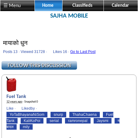
☰ Menu
Home
Classifieds
Calendar
SAJHA MOBILE
मायाको धुन
Posts 13 · Viewed 31728 ·
Likes
16 ·
Go to Last Post
Fuel Tank
12 years ago
· Snapshot 0
Like
·
Likedby
·
YoTaBhayanaNiSom
snurp
ThahaChaena
Fuel
Tank
KaliKoPoi
serial
ramronepal
Jaysmi
म
बादल
mily