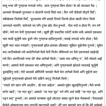
मासु भन्दा धेरै गुन्द्रुक मनपर्छ भनेर| आज गुन्द्रुक किन होला? के को उपलक्ष्य रैछ |
आजको पौरखको पुरस्कार त होलानी यस्तो मिठो भात | दिन भरी दौडेको दौड्यै थिएँ |
सबैखेलमा जितेको थिएँ , फुटबलमा पनि हाम्रो टिमले जित्यो होला खाली पोस्ट थियो
आनन्दले भएपनि, सरोजले भए पनि टुच्च छोए गोल हुन्थ्यो , गोल भयो त होला नि, मन मनै
सोचें | मेरो मन फेरी गुन्द्रुकमा गयो | खुशी हुँदै चकटीमा पलेटी कसेर बसें| आमाले एकथाल
भात माथी चुर्लुम्मै भात डुब्ने गरेर गुन्द्रुक हाल्दिनुभायो | मलाई मनपर्छ भनेर होला | मैले
खुशी भएर थाल स्याहारे | गुन्द्रुकको झोल हातका औंलाबाट चुहिएर कुईनोमा पुग्थ्यो | सुकेर
कट-कटीसकेको त्यो कलेटीपरेको मैलो फेरी भिजेर लेसिन्थ्यो तर मैले एकनासले खाईरहें|
त्यो दिन अरुदिनको भन्दा धेरै भोक लागेको थियो | “आमा भात थप्दिनु न”, मेरो भोकले अझै
माग्यो | आमाले फेरी एकथाल भात थप्दिनुभयो | अनि गुन्द्रुकको झोलले भातलाई चुर्लुम्मै
डुबाईदिनु भयो | मेरो थालको ओरिपोरी भातको गोलो घेरा लागेको थियो अनि कुईनो बाट
चुईएको गुन्द्रुकको झोलले मेरो दाहिने कट्टु भिजेको थियो |
“राम्रो संग खान पनि आउंदैन , खै यता आईज”, आमाले मुछेर खुवाईदिनुभयो | मैले सन्चो
मानेर खाएँ | “जा गएर चुठ”| आमाले “जा गएर चुठ” भने पनि अर्थ चाहिं “जा गएर चुठ, अनि
पढ्न बस्” हुन्थ्यो | तर आमाले भान्सामा जुठो लोटाएर सक्दा सुत्ने बेला भैसक्थ्यो | पैतालाको
मैलोले ओच्छ्यानमा छाप लगाउंदै खाटमाथी उक्लें | धेरै भात खाएको भएर हो कि धेरै थाकेको