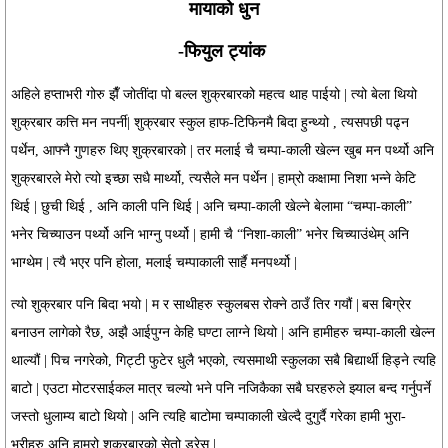
मायाको धुन
-फियुल ट्यांक
अहिले हप्ताभरी गोरु झैँ जोतींदा पो बल्ल शुक्रबारको महत्व थाह पाईयो | त्यो बेला थियो
शुक्रबार कत्ति मन नपर्नी| शुक्रबार स्कुल हाफ-टिफिनमै बिदा हुन्थ्यो , त्यसपछी पढ्न
पर्थेन, आफ्नै गुणहरु थिए शुक्रबारको | तर मलाई चै चम्पा-काली खेल्न खुब मन पर्थ्यो अनि
शुक्रबारले मेरो त्यो इच्छा सधै मार्थ्यो, त्यसैले मन पर्थेन | हाम्रो कक्षामा निशा भन्ने केटि
थिई | छुची थिई , अनि काली पनि थिई | अनि चम्पा-काली खेल्ने बेलामा “चम्पा-काली”
भनेर चिच्याउन पर्थ्यो अनि भाग्नु पर्थ्यो | हामी चै “निशा-काली” भनेर चिच्याउंथेम् अनि
भाग्थेम | त्यै भएर पनि होला, मलाई चम्पाकाली सार्है मनपर्थ्यो |
त्यो शुक्रबार पनि बिदा भयो | म र साथीहरु स्कुलबस रोक्ने ठाउँ तिर गयौं |
बस बिग्रेर
बनाउन लागेको रैछ, अझै आईपुग्न केहि घण्टा लाग्ने थियो | अनि हामीहरु चम्पा-काली खेल्न
थाल्यौं | पिच नगरेको, गिट्टी फुटेर धुलै भएको, त्यसमाथी स्कुलका सबै बिद्यार्थी हिड्ने त्यहि
बाटो | एउटा मोटरसाईकल मात्र चल्यो भने पनि नजिकैका सबै घरहरुले झ्याल बन्द गर्नुपर्ने
जस्तो धुलाम्य बाटो थियो | अनि त्यहि बाटोमा चम्पाकाली खेल्दै दुगुर्दै गरेका हामी भुरा-
भुरीहरु अनि हाम्रो शुक्रबारको सेतो ड्रेस |