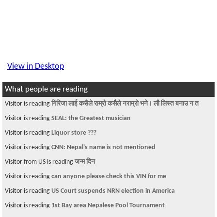
View in Desktop
What people are reading
Visitor is reading
गिरिजा लाई कसैले राम्रो कसैले नराम्रो भने। लौ लिस्त बनाउ न त
Visitor is reading
SEAL: the Greatest musician
Visitor is reading
Liquor store ???
Visitor is reading
CNN: Nepal's name is not mentioned
Visitor from US is reading
जन्म दिन
Visitor is reading
can anyone please check this VIN for me
Visitor is reading
US Court suspends NRN election in America
Visitor is reading
1st Bay area Nepalese Pool Tournament