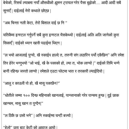
बेचेको, रिसर्च ल्याबमा नयाँ औसधीको
ह्युमन ट्रायल
गरेर पैसा बुझेको.... आदी आदी सबै
सुनाएँ | दाईलाई मेरो कथाले छोएछ |
“अब चिन्ता नली केटा, तेरो बिशाल दाई छ नि “
यतिकैमा इन्स्टल गर्नुपर्ने सबै कुरा इन्स्टल भैसकेथ्यो | दाईलाई अलि अलि जानेको कुरा
सिकाएँ | दाईको ध्यान
खासै
पढाईमा थिएन |
“ल भयो आजलाई पुग्यो, खै स्काईप हाल्दे त, तरुनी संग लठारिन पर्यो एकैछिन” अनि रमेश
तिर हेरेर भन्नुभयो “ओ भाई, खै के पकाको हो, ल्या त, भोक लाग्यो |” दाईको तिमि भन्ने
बानी रहिन्छ जस्तो लाग्यो | रमेशले एउटा प्लेटमा भात र तरकारी ल्याईदियो |
“आलु र काउली पो हो, खै मासु पकाछैन?”
“धोतीले जम्मा १०० दिन्छ महिनाको खानलाई, पान्जानाको गरेर पान्सय हुन्छ | दुई छाक
खान्चम, मासु खान त पुग्दैन|”
“ल ठिकै छ उसो भने” | अनि स्काईप्मा घन्टी बज्यो |
“हेलो” उता बाट केटी को आवाज आयो |