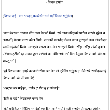
- फिउल ट्यांक
(
बिशाल दाई - भाग १ पढ्नु भएको छैन भने यहाँ क्लिक गर्नुहोला
)
“वान बेडरुम” कोठामा पाँच जना नेपाली थियौं | सबै जना मन्दिरको पाटीमा जस्तो भुईंमा नै
लड़थ्यौँ | छेउमा भान्सा कोठा थियो | तरकारी पकाउँदा तेलमा प्याज फुराएको गन्ध कोठाभित्र
रुमल्लिईरहेको थियो | लगाएको कपडा तेल–तेल गनाएको थियो | साँझ –साँझ परेको हुनाले
पश्चिमपट्टीको झ्यालबाट डुब्न लागेको घाम देखिन्थ्यो |
त्यो दिन बेलुका बिशाल दाई कोठामा
आउनुभयो |
“ह्वाँ बिशाल दाई, हाम्रै कन्सल्टेन्सीमा डट नेट को ट्रेनिंग गर्नुहुन्छ |” मैले सबै साथीहरुलाई
बिशाल दाई को परिचय दिएँ |
“
व्हाट्स अप
भाईहरु,
नाईस टु मीट यु
है सबैलाई”
“ठिकै छ दाई” केटाहरुले उत्तर दिए |
“मेरो मर्सिडिज सर्भिसिंग गर्न देको एक दिन लाग्ने भयो | मुजी इन्सुरेन्सले खटारा टोयोटा