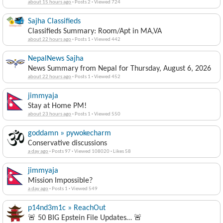
about 15 hours ago
·
Posts 2
·
Viewed 724
Sajha Classifieds
Classifieds Summary: Room/Apt in MA,VA
about 22 hours ago
·
Posts 1
·
Viewed 442
NepalNews Sajha
News Summary from Nepal for Thursday, August 6, 2026
about 22 hours ago
·
Posts 1
·
Viewed 452
jimmyaja
Stay at Home PM!
about 23 hours ago
·
Posts 1
·
Viewed 550
goddamn » pywokecharm
Conservative discussions
a day ago
·
Posts 97
·
Viewed 108020
·
Likes 58
jimmyaja
Mission Impossible?
a day ago
·
Posts 1
·
Viewed 549
p14nd3m1c » ReachOut
🚨 50 BIG Epstein File Updates… 🚨