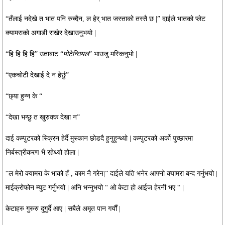
“तँलाई नदेखे त भात पनि रुच्दैन, ल हेर् भात जस्ताको तस्तै छ |” दाईले भातको प्लेट
क्यामराको अगाडी राखेर देखाउनुभयो |
“हि हि हि हि” उताबाट “
पोटेन्सियल
” भाउजु मस्किनुभो |
“एकचोटी देखाई दे न हेर्छु”
“छ्या हुन्न के “
“देखा भन्छु त खुरुक्क देखा न”
दाई कम्पुटरको स्क्रिन हेर्दै मुस्कान छोडदै हुनुहुन्थ्यो | कम्पुटरको अर्को पुच्छारमा
निर्बस्त्रीकरण भै रहेथ्यो होला |
“ल मेरो क्यामरा के भाको हँ , काम नै गरेन|” दाईले यति भनेर आफ्नो क्यामरा बन्द गर्नुभयो |
माईक्रोफोन म्युट गर्नुभयो | अनि भन्नुभयो “ ओ केटा हो आईज हेरनी भए “ |
केटाहरु गुरुरु दुगुर्दै आए | सबैले अमृत पान गर्यौं |