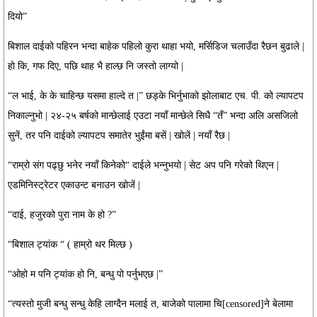
दियो”
बिशाल दाईको पहिरन भन्दा बाहेक पहिलो कुरा थाहा भयो, मर्सिडिज चलाउँदा रैछन बुढाले |
हो कि, गफ दिए, पछि थाह भै हाल्छ नि जस्तो लाग्यो |
“ल भाई, के के चाहिन्छ यसमा हाल्दे त |” छड्के भिर्नुभाको झोलाबाट एच. पी. को ल्यापटप
निकाल्नुभो | २४-२५ बर्षको मान्छेलाई एउटा नयाँ मान्छेले सिधै “तँ” भन्दा अलि असजिलो
सुनें, तर पनि दाईको ल्यापटप समातेर भुईंमा बसें | खोलें | नयाँ रैछ |
“राम्रो संग पढ्छु भनेर नयाँ किनेको“ दाईले भन्नुभयो | सेट अप पनि गरेको थिएन |
एडमिनिस्ट्रेटर एकाउन्ट बनाउन खोजें |
“दाई, हजुरको पुरा नाम के हो ?”
“बिशाल ट्यांक “ ( हाम्रो थर मिल्छ )
“ओहो म पनि ट्यांक हो नि, बन्धु पो पर्नुभएछ |”
“त्यस्तो मुजी बन्धु सन्धु केहि लाग्दैन मलाई त, बाजेको पालामा चि[censored]ने बेलामा