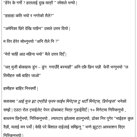
“हेरेर के गर्नी ? हातलाई दुख मात्रै ” रमेशले भन्यो |
“हाहाहा कति भयो र नगरेको तैले?”
“अमेरिका छिरे देखि पाछैन” उसले उत्तर दियो |
म तिर हेरेर सोध्नुभयो “अनि तैले नि ?”
“मेरो चाहिं आठ महिना भयो” मैले उत्तर दिएँ |
"धत् मुजी बोकाहरू डुंग – डुंग
गनाउँदै बस्याहौ” अनि एकै छिन पछी
फेरी भन्नुभयो “ल
तिमीहरु सबै बाहिर जाओ”
हामीहरु बाहिर निस्क्यौं |
क्लासमा “
आई युज इट एभ्रीडे फ्रम फाईभ मिनेट्स टु थर्टी मिनेट्स, डिपेन्ड्स
” भनेको
सम्झें | एउटा रोल ट्वाईलेट पेपर ढोकाबाट भित्र गुडाईदिएँ | १० मिनेटमा निस्किनुभो ,
बाथरुम छिर्नुभयो, निस्किनुभयो , ल्यापटप झोलामा हाल्नुभयो, ढोका निर पुगेर “भाईहरु कुल
रैछौ, मलाई मन पर्यो | केहि परे बिशाल दाईलाई सम्झिनु ” भन्ने झुट्टा आस्वाशन दिएर
निस्किनुभयो |