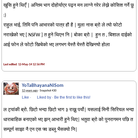
खुसि हुने थिएँ | अन्तिम भाग दोहोर्याएर पढ्न मन लाग्ने गरेर लेख्ने कोसिश गर्ने छु
:)
राहुल भाई, तिमि पनि आभारको पात्र हौ है | मुला नास ब्रो ले त्यो फोटो
नराखेको भए [ NSFW ] त हुने थिएन नि | बोका ब्रो | हुन त , बिशाल दाईको
आई फोन ले फोटो खिचेको भए लगभग येस्तै येस्तै देखिन्त्यो होला
Last edited: 12-May-14 12:56 PM
YoTaBhayanaNiSom
12 years ago
· Snapshot 430
Like
·
Liked by
·
Be the first to like this!
ल ट्यांकी ब्रो. छिटो भन्दा छिटो भाग ३ राख्नु पर्यो| यसलाई मिनी सिरियल भन्दा
धाराबाहिक बनाएको भए झन् आभारी हुने थिए| भतुवा ब्रो को पुनरागमन पछि त
सम्पूर्ण साझा नै एन एस फ्व डब्लु भैसक्यो नि|