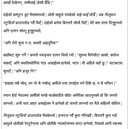
आखाँ देखेनन्, जम्मैलाई ठोक्दै हिँडे |”
दाईको कम्पुटर
बूट
भैसक्याथ्यो | धोती साहुले राख्देको
वाई-फाई
जोडेँ | अब
भिजुवल
स्टुडियो
डाउनलोड गर्दै थिएँ | दाईको बारेमा बिस्तारै सोध्दै थिएँ | धेरै कम उत्तर दिनुहुन्थ्यो
अनि प्रश्न सोध्नु हुनुहुन्थ्यो|
“अनि तेरो सुना न त, कसरी आइपुगिस?”
कहाँबाट सुरु गर्ने ? कस्तो भयङ्कर प्रश्न थियो त्यो | “सुरुमा मिनेसोटा आको, कलेज
सकाएँ, अनि क्यालिफोर्निया गएर
असाईलम
हानेको, भएन | यी अहिले यहाँ छु |” सटकटमा
सुनाएँ | “अनि हजुर नि?“
“हाहाहा सबै सोध्, तर यो चै नसोध्| आफैंले पत्ता लगाईस भने ठिकै छ, म चै भन्दिन |”
ज्यान हेर्दा नेपालमा आर्मीको मान्छे माओबादीले खेदेर अमेरिका आउनुभको हो कि जस्तो
लाग्थ्यो | अनी यता आएर असाईलम नै हानेको हो जस्तो लाग्थ्यो तर मैले कहिल्यै सोधिन |
भिजुवल स्टुडियो डाउनलोड
भैसकेथ्यो | इन्स्टल गर्दै कुरा गरिरह्यौं | बिस्तारै कुरा गर्दा
आफुले धोतीको रेस्टुरेन्टमा अनि धोतीकै ग्यासटेसनमा घण्टा हानेको, पैसाको लागी प्लाज्मा