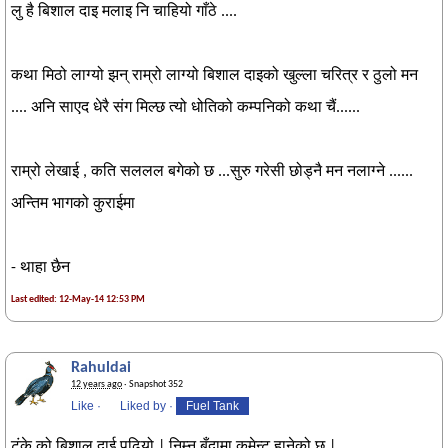
लु है बिशाल दाइ मलाइ नि चाहियो गाँठे ....
कथा मिठो लाग्यो झन् राम्रो लाग्यो बिशाल दाइको खुल्ला चरित्र र ठुलो मन
.... अनि साएद धेरै संग मिल्छ त्यो धोतिको कम्पनिको कथा चैं......
राम्रो लेखाई , कति सललल बगेको छ ...सुरु गरेसी छोड्नै मन नलाग्ने ......
अन्तिम भागको कुराईमा
- थाहा छैन
Last edited: 12-May-14 12:53 PM
Rahuldai
12 years ago
· Snapshot 352
Like
·
Liked by
·
Fuel Tank
टंके को बिशाल दाई पढियो | निम्न बूँदामा कमेन्ट हानेको छु |