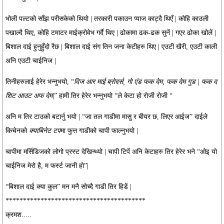
भोली पल्टको साँझ परीसकेको थियो | तरकारी पकाउन प्याज काट्दै थिएँ | कोहि काउली
पखाल्दै थिए, कोहि टमाटर माईक्रोवेभ गर्दै थिए | ढोकामा ढक-ढक सुनें | गएर ढोका खोलें |
बिशाल दाई हुनुहुँदो रैछ | बिशाल दाई संग तिन जना केटीहरु थिए | एउटी खैरी, एउटी काली
अनि एउटी चाईनिज |
तिनीहरुलाई हेरेर भन्नुभयो, “
दिज आर माई ब्रोदर्स, गो एंड फक देम, फक देम गुड | फक द
शिट आउट अफ देम
|” हामी तिर हेरेर भन्नुभयो “ले केटा हो रोजी रोजी “
अनि म तिर टाउको बटार्नु भयो | “जा तल गाडीमा मासु र बीयर छ, लिएर आईज” दाईले
किचेनको
क्याबिनेट टप
मा फुत्त गाडीको चापी फाल्नुभयो |
चापीमा मर्सिडिजको लोगो प्रस्ट देखिन्थ्यो | चापी टिपें अनि केटाहरु तिर हेरेर भने “ओइ यो
चाईनिज मेरो है, म फर्स्ट जानी हो”|
“बिशाल दाई क्या कुल” मन मनै सोच्दै गाडी तिर हिडें |
****************************************
क्रमश.....