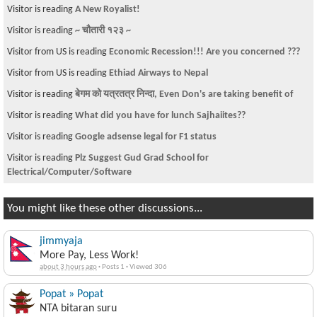
Visitor is reading
A New Royalist!
Visitor is reading
~ चौतारी १२३ ~
Visitor from US is reading
Economic Recession!!! Are you concerned ???
Visitor from US is reading
Ethiad Airways to Nepal
Visitor is reading
बेगम को यत्रतत्र निन्दा, Even Don's are taking benefit of
Visitor is reading
What did you have for lunch Sajhaiites??
Visitor is reading
Google adsense legal for F1 status
Visitor is reading
Plz Suggest Gud Grad School for
Electrical/Computer/Software
You might like these other discussions...
jimmyaja
More Pay, Less Work!
about 3 hours ago
·
Posts 1
·
Viewed 306
Popat » Popat
NTA bitaran suru