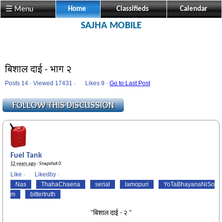
☰ Menu
Home
Classifieds
Calendar
SAJHA MOBILE
बिशाल दाई - भाग २
Posts 14 · Viewed 17431 ·
Likes
9 ·
Go to Last Post
Fuel Tank
12 years ago
· Snapshot 0
Like
·
Likedby
·
Nas
ThahaChaena
serial
lamopuri
YoTaBhayanaNiSo
m
bittertruth
"बिशाल दाई - २ "