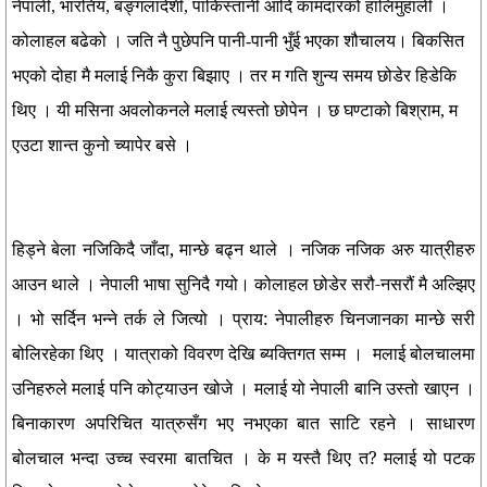
नेपाली, भारतिय, बङ्गलादेशी, पाकिस्तानी आदि कामदारको हालिमुहाली ।
कोलाहल बढेको । जति नै पुछेपनि पानी-पानी भुँई भएका शौचालय। बिकसित
भएको दोहा मै मलाई निकै कुरा बिझाए । तर म गति शुन्य समय छोडेर हिडेकि
थिए । यी मसिना अवलोकनले मलाई त्यस्तो छोपेन । छ घण्टाको बिश्राम, म
एउटा शान्त कुनो च्यापेर बसे ।
हिड्ने बेला नजिकिदै जाँदा, मान्छे बढ्न थाले । नजिक नजिक अरु यात्रीहरु
आउन थाले । नेपाली भाषा सुनिदै गयो। कोलाहल छोडेर सरौ-नसरौं मै अल्झिए
। भो सर्दिन भन्ने तर्क ले जित्यो । प्राय: नेपालीहरु चिनजानका मान्छे सरी
बोलिरहेका थिए । यात्राको विवरण देखि ब्यक्तिगत सम्म । मलाई बोलचालमा
उनिहरुले मलाई पनि कोट्याउन खोजे । मलाई यो नेपाली बानि उस्तो खाएन ।
बिनाकारण अपरिचित यात्रुसँग भए नभएका बात साटि रहने । साधारण
बोलचाल भन्दा उच्च स्वरमा बातचित । के म यस्तै थिए त? मलाई यो पटक