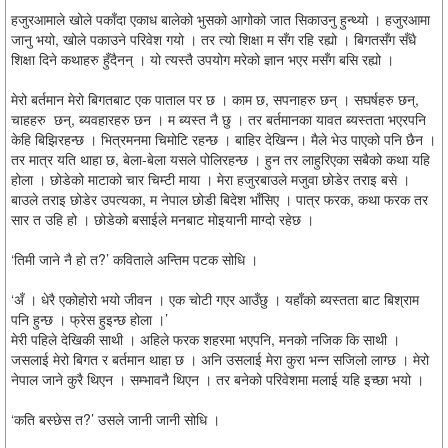
हजुरआमाले खोले पकाँदा एकाध बालेको भुसको आगोको जात सिकाउनु हुन्थ्यो । हजुरआमा
जानु भयो, खोले पकाउने परिवेश गयो । तर त्यो शिक्षा म सँग रहि रह्यो । बिगतसँग सँधै
शिक्षा दिने कथाहरु हुँदैनन् । यो त्यस्तै उपयोग मरेको ज्ञान भएर मसँग बसि रह्यो ।
मेरो बर्तमान मेरो बिगतबाट एक पाताल पर छ । काम छ, सपनाहरु छन् । सघर्षहरु छन्,
चाहहरु छन्, ब्यवहारहरु छन । म ब्यस्त नै छु । तर बर्तमानका यावत ब्यस्तता भएरपनि
केहि बिझिरहन्छ । भित्रमनमा चिमोटि रहन्छ । बाहिर देखिन्न। मैले भेउ पाएको पनि छैन ।
तर मात्र यति थाहा छ, बेला-बेला यसले पोलिरहन्छ । हुन तर लाहुरिएका सबैको कथा यहि
होला । छोडेको माटाको चार चिम्टी माया । मेरा हजुरबाउले मजुवा छोडेर तराइ बसे ।
बाउले तराइ छोडेर उपत्यका, म नेपाल छोडी बिदेश भाँसिए । पात्र फरक, कथा फरक तर
सार त उहि हो । छोडेको बसाईले मनबाट मोइयानी माग्दो रहेछ ।
‘तिमी जाने नै हो त?’ कविताले अन्तिम पटक सोधि ।
‘अँ । धेरै एकोहोरो भयो जीवन । एक चोटी गएर आउँछु । यहाँको ब्यस्तता बाट बिश्राम
पनि हुन्छ । फ्रेस हुइन्छ होला ।’
मेरी पहिले देखिकी साथी । अहिले फरक शहरमा भएपनि, मनको नजिक कि साथी ।
जसलाई मेरो बिगत र बर्तमान थाहा छ । अनि उसलाई मेरा कुरा भन्न सजिलो लाग्छ । मेरो
नेपाल जाने कुरै थिएन । सम्भावनै थिएन । तर बनेको परिवेशमा मलाई यहि इच्छा भयो ।
‘कति बस्छेस त?’ उसले जानी जानी सोधि ।