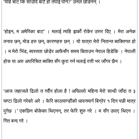
‘यहि बाट कि साउदि बाटै हो तपाई पनि?’ उनले छोडेनन् ।
‘होइन, म अमेरिका बाट’ । मलाई त्यहि झर्को रोकेर उत्तर दिंए । मेरा अनेक
तनाव छन्, मोड हरु छन्, कारणहरु छन् । यो यात्रा मेरो नितान्त ब्यक्तिगत हो
। म मेरो भिंड, ब्यस्तता छोडेर आफैसँग समय बिताउन नेपाल हिडेकि । नेपाली
होस या अरु अपरिचित ब्यक्ति सँग कुरा गर्न मलाई रत्ती भर जाँगर छैन ।
‘आज जहाजले ढिलो त गर्दैन होला है ! अघिल्लो महिना मेरो साथी जाँदा त ३
घण्टा ढिलो गरेको अरे । फेरि काठमाण्डौंको धावनमार्ग बिग्रेर १ दिन पछी मात्र
पुगेछ ।’ एकछिन बोकेका थिएनन्, तर फेरि शुरु गरे । म सँग उपाए थिएन ।
गित बन्द गरे ।