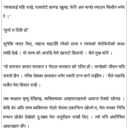
‘त्यसलाई यहि राखे, पासपोर्ट काण्ड खुल्छ, फेरि अरु मान्छे ल्याउन मिल्दैन भनेर
रे ।‘
‘कुरो त ठिकै हो’
सुनेकि मात्र थिए, जहाज चढाउँदै गरेको लास र त्यसको सेरोफेरोको कथा
त्यहिं देखे । यो सत्य को अगाडि मेरो खास्टो बिलायो । मैले मुख फोरें ।
‘यो सरासर कतार सरकार र नेपाल सरकार को गल्ति हो। मान्छेको जीवन यति
सस्तो छैन । गरिब देशका कामदार भनेर यसरी ठग्न मार्न पाईदैन। ‘ मैले पछाडि
फर्केर मेरा बिचार राखें ।
जब साक्षात मृत्यु देखिन्छ्, ब्यक्तित्वका अफ्ठ्याराहरुले आवाज रोक्दो रहेनछ ।
केहि बेर अघि सम्म ब्यक्तिगत गोलो घेरामा एकान्तिन खोज्ने म, मेरा मनका निजि
मन्थन छोडेर देखेको दु:खमा मेरा उजुरीहरु राख्दै थिए । त्यो पनि अपरिचित
आवाजहरु सँग ।