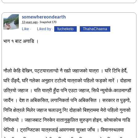
somewhereondearth
13 years ago
· Snapshot 170
Like
·
Liked by
·
fucheketo
ThahaChaena
भाग १ बाट अगाडि ।
नौलो केहि देखिन, पट्टयारलाग्दो नै रह्यो जहाजको यात्रा । घरि टिभि हेर्दै,
घरि उँङ्दै, घरि गलेका अनुहार टटोल्दै यात्राको पहिलो फड्को मारें । दोहामा
उत्रियो जहाज । यति यात्री हुँदा पनि एउटा जहाज, सिधै न्युयोर्क-काठमाण्डौं
जादैंन । देश त अबिकसित, लगानिकर्ता पनि अबिकसित । सरकार त पुङ्गो,
निजि क्षेत्रले मिलेर जहाज चलाउनु नि! दोहाको बिश्राममा मेरो पहिलो गुनासो
निस्कियो । जहाजबाट निस्केर वातानुकुलित सुरुङ्ग होइन, कोचाकोच गाडि
भेटियो । ट्रान्जिटका यात्रुलाई आवगनमा सुरक्षा जाँच । विमानस्थलमा