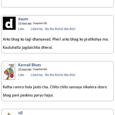
daum
13 years ago
· Snapshot 183
Like
·
Liked by
·
Be the first to like this!
Arko bhag ko lagi dhanyavad. Pheri arko bhag ko pratikshya ma.
Kautuhalta jagdaichha dherai.
Karnali Blues
13 years ago
· Snapshot 264
Like
·
Liked by
·
Be the first to like this!
Katha ramro hola jasto cha. Chito chito samaya nikalera dosro
bhag pani paskinu paryo hajur.
ujl