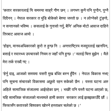
‘कतार सरकारलाई यि समस्या साह्रै गौण छन् । लगभग कुनै पनि पुग्दैन, पुग्नै
दिदैनन् । नेपाल सरकार त भुंडि बोकेको बेश्या जस्तो छ । न लोग्नेको टुंङ्गो,
न सन्तानको भविष्य । कसलाई के गुनासो गर्नु, बैनि’ अनिक मोटो आवाज दाहिने
तिरबाट आवाज आयो ।
‘होइन, मानवअधिकारको कुरो त हुन्छ नि । अन्तराष्ट्रिय मजदुरलाई खानपिन,
बसाई र स्वास्थ्य उपचारको नियम त जहाँ पनि हुन्छ ।‘ मलाई चित्त बुझेन । मैले
मेरा तर्क राख्दै गए ।
‘हेर्नु दाइ, आजको समयमा यसरी मुख बाँधेर बस्न हुँदैन । नेपाल बिकास नभए
पनि सुचना संचारको विकासमा अछुतो रहन सकेको छैन । यस्ता घटना अरु
अहिले सामाजिक संजालमा आईरहेका छन् । भर्खरै पनि यस्तै घटना आएको छ,
यहि सामजिक संजालको माध्यमले हामी कतार सरकार लाई झक्झकाउँदै छौं ।
फिफासँग कतारको बिश्वकप खोस्ने हस्ताक्षर चलेको छ ।‘