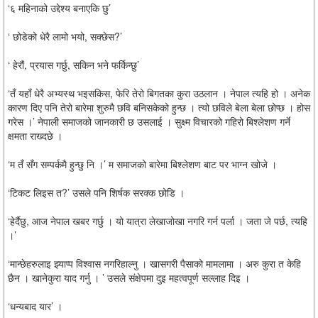
‘६ महिनाको उद्देश्य बनाएकि छु’
‘ छोडेको धेरै लामो भयो, सक्छेस?’
‘ हेरौं, प्रयास गर्छु, सकिन भने फर्किन्छु’
‘तँ यहाँ धेरै अभ्यस्थ भइसकिस, फेरि तेरो बिगतका कुरा उठलान । नेपाल त्यहि हो । अनेक
कारण दिए पनि तेरो बारेमा शुरुमै छवि बनिसकेको हुन्छ । त्यो छविले बेला बेला छोप्छ । होस
गरेस ।’ नेपाली समाजको जानकारी छ उसलाई । सुक्ष्म विचारको गहिरो बिश्लेशण गर्ने
क्षमता राख्दछे ।
‘म तँ सँग सम्पर्कमै हुन्छु नि ।’ म समाजको बारेमा बिश्लेशण बाट पर भाग्न खोजे ।
‘टिकट लिइस त?’ उसले पनि शिर्षक सरक्क छोडि ।
‘हेर्दैछु, आज नेपाल खबर गर्छु । यो यात्रा लेखाजोखा नगरि गर्न पर्ला । जता जे पर्छ, त्यहि
।’
‘मान्छेहरुलाइ झ्याप्प विश्वास नगरिहाल्नु । खासगरी पैसाको मामलामा । अरु कुरा त केहि
छैन । खानेकुरा याद गर्नु । ’ उसले संक्षेपमा दुइ महत्वपूर्ण सल्लाह दिइ ।
‘धन्यबाद यार’ ।