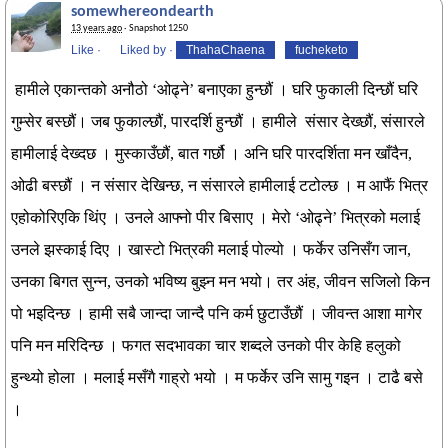
somewhereondearth
13 years ago
· Snapshot 1250
Like
·
Liked by
·
ThahaChaena
fucheketo
हामीले एकान्तको अनौठो ‘ओढ्ने’ बनाएका हुन्छौं । घरि फुकाली दिन्छौं घरि
गुम्सेर बस्छौं। जब फुकाल्छौं, पारदर्शि हुन्छौं । हामीले संसार देख्छौं, संसारले
हामीलाई देख्दछ । मुस्काउँछौं, बात गर्छौ । अनि घरि पारदर्शिता मन खाँदैन,
ओढी बस्छौं । न संसार देखिन्छ, न संसारले हामीलाई टटोल्छ । म आफैं भित्र
एहोकोरिएकि थिंए । उनले आफ्नो पीर बिसाए । मेरो ‘ओढ्ने’ भित्रको मलाई
उनले झस्काई दिए । खास्टो भित्रकी मलाई पोल्यो । फर्केर उनिसँग जान,
उनका बिगत सुन्न, उनको भविष्य बुझ्न मन भयो। तर अंह, जीवन सजिलो किन
पो भइदिन्छ । हामी सबै जान्दा जान्दै पनि कर्म छुटाउँछौं । जीवन्त आशा मागेर
पनि मन मरिदिन्छ । फगत सदभावका चार शब्दले उनको पीर केहि हलुको
हुन्थ्यो होला । मलाई मसँगै गाह्रो भयो । म फर्केर उनि सामु गइन । टाढै बसे
।