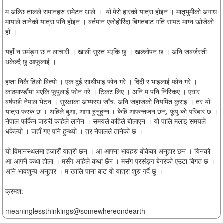
म अल्छि तालले समानहरु समेटन थाले । यो मेरो हारको यात्रा होइन । मातृभुमीको अगाध
मायाले तानेको यात्रा पनि होइन । बर्तमान एकोहोरिंदा बिगतबाट गति सापट माग्न खोजेको
हो ।
यहाँ न उमंङ्ग छ न लाचारी । खाली सुस्त भएकि छु । खल्लोपन छ । अनि जबर्जस्ती
धकेल्दै छु आफूलाई ।
हप्ता निकै ढिलो बित्यो । एक दुई साथीभाइ फोन गरे । दिदी र भाइलाई फोन गरे ।
काठमाण्डौंमा भएकि फूपुलाई फोन गरे । टिकट लिए । अनि म पनि निस्किए । एघार
बर्षपछी नेपाल भेटन । सुरक्षाका अभ्यस्थ जाँच, अनि जहाजको नियमित कुराइ । तर यो
यात्रा फरक छ । अहिले बुआ, आमा हुनुहुन्न । केहि आफन्तजन छन्, फूपु को परिवार छ ।
नेपाल फर्किन जरुरी कहिले लागेन । समयले कहिले बोलाएन । यो पालि मलाइ समयले
धकेल्यो । जहाँ गए पनि हुन्थ्यो । तर नेपालले तानेको छ ।
यो विमानस्थलमा हजारौं यात्री छन् । आ-आफ्ना भावहरु बोकेका अनुहार छन । यिनको
आ-आफ्नै कथा होला । मसँग अहिले कथा छैन । मसँग प्रसंङ्ग बेगरको एउटा बिगत छ ।
अनि भावशुन्य अनुहार । म खालि पाना बाट यो यात्रा शुरु गर्दै छु ।
क्रमश:
meaninglessthinkings@somewhereondearth