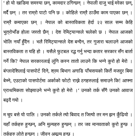
‘ हो यो खाडिमा समस्या छन्, कामदार ठगिन्छन् । नेपाली दाजु भाई मरेका छन्,
मर्दै छन् । तर राम्रो पाटो पनि छ । कोहिले राम्रै ठाउँमा काम पाएका छन् ।
राम्रै कमाएका छन् । नेपाल को बास्तविकता हेर्दा २२ साल सम्म केहि
भुत्रोभाँङ होला जस्तो छैन् । देश रेमिट्यान्सले चलेको छ । नेपाल आजको
भोलि नयाँ हुँदैन । भलै रिमिट्यान्सले देश बन्दैन, तर गुजारा चलाउने आजको
बास्तविकता त यहि हो । यसैले फुटबल रद्ध गर्नु भन्दा कतार सरकार सँग बार्ता
गर्ने कि? नेपाल सरकारलाई लुंगि कस्न तातो लाउने कि भन्ने कुरो हो मेरो ।
बंग्लादेशिलाई पासपोर्ट दिने, श्रम बिभाग अगाडि पाँचसयको किर्ते मजदुर बिमा
बेच्ने, एउटाको पासपोर्टमा अर्काको फोटो राख्ने ठगहरुलाई समाउने कि! आफ्ना
प्राथमिकता सोझ्याउने भन्ने कुरो हो मेरो ।‘ उनको तर्क सँगै उनको आवाज
बढ्दै गयो ।
म चुप बसे यो पालि । उनको तर्कले त्यो बिवाद त जित्यो तर मन झन कुँढियो ।
यहाँ तर्कहरु हुन्छन्, अनि मुल्यहरु हुन्छन् । तर जव मानवताको कुरो हुन्छ ।
तर्कहरु लोते हुन्छन् । जीवन अमूल्य हुन्छ ।