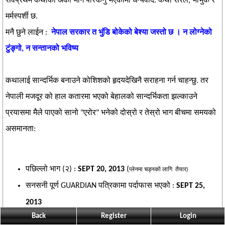
सर्वप्रथम कथाको अर्को भाग पस्किनु भएकोमा धन्यवाद. कथा सरल, भाभुक र
मर्मस्पर्शी छ.
मनै छुने लाईन :
नेपाल सरकार त भुंडि बोकेको बेश्या जस्तो छ । न लोग्नेको
टुंङ्गो, न सन्तानको भविष्य
कथालाई सान्दर्भिक बनाउने कोशिशको हृदयदेखिनै सराहना गर्न चाहन्छु. तर
नेपाली मजदूर को हाल कतारमा भएको बेहालको सान्दर्भिकता झल्काउने
प्रयासमा मैले पाएको सानो "एरोर" भनेको दोस्रो र तेस्रो भाग बीचमा समयको
असमानता:
पछिल्लो भाग (२) :
SEPT 20, 2013
(
प्लेनमा चड्नको लागि तैयार)
सनसनी पूर्ण GUARDIAN पत्रिकामा पर्दाफास भएको :
SEPT 25,
2013
Back
Register
Login