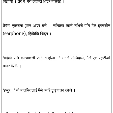
बिझायो । तर म मेरो एकान्त ओढेर बसिरहे ।
छेवैमा एकजना पुरुष आएर बसे । संगितमा खासै नभिजे पनि मैले इयरफोन
earphone),
(
झिकेकि थिइन ।
‘बहिनि पनि काठमाण्डौं जाने त होला ।’ उनले सोधिहाले, मैले एकापट्टीको
मात्र झिकें ।
‘हजुर ।’ यो बातचितलाई मैले त्यहि टुङ्गाउन खोजे ।