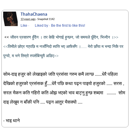
ThahaChaena
13 years ago
· Snapshot 1142
Like
·
Liked by
·
Be the first to like this!
<<
जीवन प्रसारण हुँदैन । तर केहि भोगाई हुन्छन, जो समयले छुँदैन, भिज्दैन ।>>
<<तिमीले छोएर गएपछि म नजाँनिदो ब्यत्ति भए आफैसँग ।..... मेरो छाँया म भन्दा निकै पर
पुग्यो, म भने तिम्रो स्पर्शबिन्दुमै अडिए>>
सोम-दाइ हजुर को लेखाइको जति प्रसंसा गरुम कमै लाग्छ ......धेरै पहिला
देखिको हजुरको प्रसंसक हुँ....धेरै पछि कथा पढ्न पाइयो हजुरको ..... सरस ,
सरल भैकन कति गहिरो कति ओझ भएको भाव बाट्नु हुन्छ शब्दमा ........ सोम
दाइ लेखुम न बाँकी पनि .... पढ्न आतुर भैसक्यो ....
- भाइ थाने