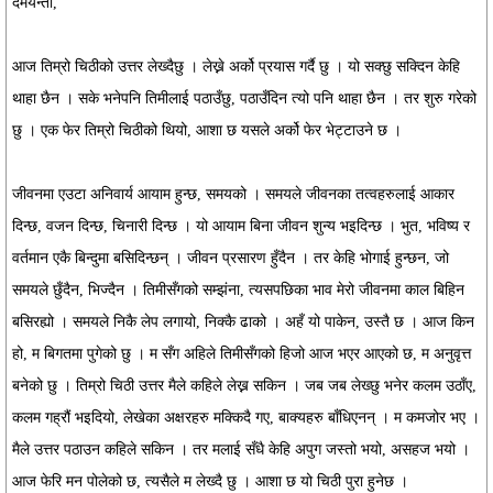
दमयन्ती,
आज तिम्रो चिठीको उत्तर लेख्दैछु । लेख्ने अर्को प्रयास गर्दै छु । यो सक्छु सक्दिन केहि
थाहा छैन । सके भनेपनि तिमीलाई पठाउँछु, पठाउँदिन त्यो पनि थाहा छैन । तर शुरु गरेको
छु । एक फेर तिम्रो चिठीको थियो, आशा छ यसले अर्को फेर भेट्टाउने छ ।
जीवनमा एउटा अनिवार्य आयाम हुन्छ, समयको । समयले जीवनका तत्वहरुलाई आकार
दिन्छ, वजन दिन्छ, चिनारी दिन्छ । यो आयाम बिना जीवन शुन्य भइदिन्छ । भुत, भविष्य र
वर्तमान एकै बिन्दुमा बसिदिन्छन् । जीवन प्रसारण हुँदैन । तर केहि भोगाई हुन्छन, जो
समयले छुँदैन, भिज्दैन । तिमीसँगको सम्झंना, त्यसपछिका भाव मेरो जीवनमा काल बिहिन
बसिरह्यो । समयले निकै लेप लगायो, निक्कै ढाको । अहँ यो पाकेन, उस्तै छ । आज किन
हो, म बिगतमा पुगेको छु । म सँग अहिले तिमीसँगको हिजो आज भएर आएको छ, म अनुवृत्त
बनेको छु । तिम्रो चिठी उत्तर मैले कहिले लेख्न सकिन । जब जब लेख्छु भनेर कलम उठाँए,
कलम गह्रौं भइदियो, लेखेका अक्षरहरु मक्किदै गए, बाक्यहरु बाँधिएनन् । म कमजोर भए ।
मैले उत्तर पठाउन कहिले सकिन । तर मलाई सँधै केहि अपुग जस्तो भयो, असहज भयो ।
आज फेरि मन पोलेको छ, त्यसैले म लेख्दै छु । आशा छ यो चिठी पुरा हुनेछ ।