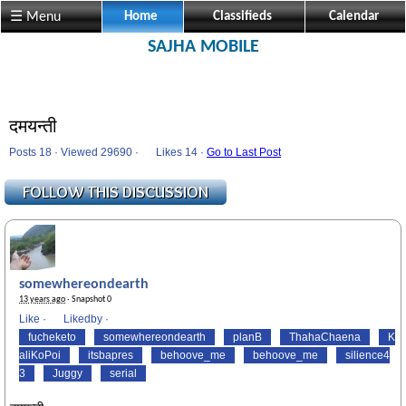
☰ Menu
Home
Classifieds
Calendar
SAJHA MOBILE
दमयन्ती
Posts 18 · Viewed 29690 ·
Likes
14 ·
Go to Last Post
somewhereondearth
13 years ago
· Snapshot 0
Like
·
Likedby
·
fucheketo
somewhereondearth
planB
ThahaChaena
K
aliKoPoi
itsbapres
behoove_me
behoove_me
silience4
3
Juggy
serial