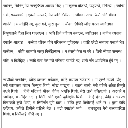
जानिनु, चिनिनु मेरा सन्तुष्टिका अवयव थिए । म खुल्ला दौडन्थे, उफ्रन्थे, मचिन्थे । जागिर
भयो, गज्जबको । एक्लो अल्लारे, मेरा बानि छिप्पिए । जीवन उत्सव थियो अनि यौवन
आरति । म माझिंदै गए, कुरा गर्न, कुरा बुन्न । यौवन छिप्पिदै जाँदा यस्ता ब्यक्तिगत
निपुणताले दिशा लिन थाल्दछन् । अनि तिनै परिचय बन्दछन, ब्यक्तिका । मानिस त्यसमा
रमाउँन थाल्दछ । कसैको जीवन यीनै परिचयमा गुज्रिन्छ । कोहि छोटो समयमा यसको भेउ
पाउँछन् । कोहि घटनाले मात्र बिउँझिन्छन् । म तेस्रो फेरा मा परे । तिमी सँगको सम्बन्ध
पछि, म बिउँझिए । त्यहि बेला मैले मेरो परिचय हराउँदै गए, आफैं सँग अपरिचित हुँदै गए ।
साथीको जन्मदिन, कोहि कसका तर्फबाट, कोहि कसका तर्फबाट । म एक्लै गएको थिँए ।
मेरो कौशलता यौवन चिन्नुमा थियो, सौख चाख्नुमा । कालो चोलो, मेरो पहिले आँखा तिम्रो
वक्षमै थियो । तिमी भरिएको यौवन बोकेर आएकि थियौ, मेरो तारो बनिहाल्यौ । अरुको म
जान्दिन, म मोहित भए । तिमी पनि एक्लै कुनिएकि थियौ । केहि हेराइ, केहि वातावरण
विचारको कुरो थियो, म तिमीसँग पुगि हाले । बाँकि कुरो तिमीलाई थाहै छ । कुरा केहि
छल्किए, कहिले तिमीले कहिले मैले । बढो रमाईलो भयो । बाघपटुका मेरो कलाकारिता
थियो, म तिमीलाई बाँध्दै गए ।