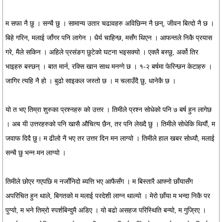
म सफा नै छु । सन्चै छु । सामान्य उतार चढावहरु अविछिन्न नै छन्, जीवन बित्दो नै छ ।
बिहे गरिन, मलाई जाँगर पनि लागेन । धैर्य चाहिन्छ, मसँग थिएन । आफन्तले निकै प्रयास
गरे, मैले सकिन । अहिले प्रसंङग छुटेको घटना भइसक्यो । एक्लै बस्छु, अर्को तिर
भाइहरु बस्छन् । बात मार्न, रक्सि खान साथ मनग्गे छ । १-२ बर्षमा फेरिन्छन केटाहरु ।
जागिर त्यहि नै हो । बुढो साइकल जस्तो छ । म चलाउँदै छु, धानेकै छ ।
यो त भए तिम्रा शुरुका प्रश्नहरु को उत्तर । तिमीले प्रश्न सोधेको पनि ७ बर्ष हुन लागेछ
। अब यी उत्तरहरुको पनि खासै औचित्य छैन, तर पनि लेख्दै छु । तिमीले सोधेकि थियौं, म
जवाफ दिदै छु। म ढीलो नै भए तर उत्तर दिन मन लाग्यो । तिमीले हाल खबर सोध्यौ, मलाई
सन्चै छु भन्न मन लाग्यो ।
तिमीले छोएर गएपछि म नजाँनिदो ब्यत्ति भए आफैसँग । म बिस्तारै आफ्नो छाँयासँग
अपरिचित हुन थाले, बिगतको म मलाई परदेशी लाग्न थाल्यो । मेरो छाँया म भन्दा निकै पर
पुग्यो, म भने तिम्रो स्पर्शबिन्दुमै अडिए । यो बढो असहज परिस्थिति बन्यो, म गुज्रिए ।