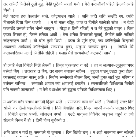
तर सजिलै जितेको ठूलो युद्ध, केहि छुटेको जस्तो भयो । मेरो क्रान्तीको पहिले झिल्को त्यहि
थियो ।
मैले घटना हरु केलाउँन थाले, कोट्याउन थाले । अनि जति जति सम्झँदै गए, त्यति
बिचारले दिशा लिन थाल्यो । । म पो माछा रहेंछु, जाल त तिमीले फालेको रहेछ । म केटी
फकाउँदै उनको शरिर भोग्ने जादुगर । योद्धा त तिमी रहिछौं, म त मेरै युद्धको पात्र । जित
एउटा शिखर हो, जित्ने तरिका अर्को । मेरा अनेक शिखरको चुमाई, तिमीले कति सजिलै
खंङ्ग्रङ्ग पार्यौ । यो चोट ठुलो थियो । कला जे सुकै होस, जब कोरिरहेको चित्रको
आकारले आफैंलाई कोरिरहेको सत्यबोध हुन्छ, अनुभव घनघोर हुन्छ । तिमीले मेरै
कलाकारितामा मलाई जितेकि रहिछौं । मलाई मेरो सत्यबोधले कट्कटी खायो ।
हो त्यहि बेला तिमीले चिठी लेख्यौं । तिम्रा प्रश्नहरु त पढें । तर म लल्याक-लुलुक्क भएर
बसेको थिए । उत्तरहरु त थिए, तर बाक्य बनाउन सकिन । बुद्धत्व पाउनु एउटा कुरा होला,
त्यसलाई बताउन सक्नु अर्कै । निर्वाण सम्भोगको मीलन बिन्दु जस्तै हुन्छ जहाँ भुत भविष्य र
बर्तमान गाभिन्छ । समयको आयाम त्यो क्षणलाई हराउँछ । त्यसपछिको शिथिलता तिमीले
पनि राम्ररी जान्दछ्यौं । म मेरो यथार्थता को बुद्धत्व पछिको शिथिलतामा थिए ।
म अशोक बनेर स्तम्भ बनाउदै हिड्न थाले । समाजका काम गर्न थाले । तिमीलाई उत्तर दिन
खोजे तर ढिलो भइसकेको थियो । तिमी बिवाहित नारी, तिम्रा आफ्नै कमजोर पाटाहरु थिए
। तिमीले ढाक्न पर्थ्यो, जोगाउन पर्थ्यो । एउटै पात्रमा निकैबेर अड्कन नहुने त त्यो
खेलको नियम नै हो । तिमी किन कुर्दथ्यौ त !
अनि आज म यहाँ छु, समयको यो कुनामा । दिन बितेकै छन् । म अझै भावनामा बग्न सकेको