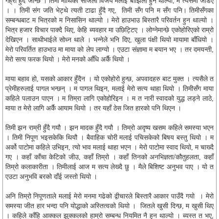
गह्रौं हुँदै जान्छ । तिमी माथिको सजिलो विजय मलाई बोझिलो हुन थाल्यो, म त्यसैमा जडिए
। । तिमी संग जति भेट्थे त्यती टाढा हुँदै गए, तिमी सँग पनि म सँग पनि। तिमीसँगका
सम्बन्धबाट म भित्रको म निसासिन थाल्यो । मेरो हाउभाउ बिस्तारै परिवर्तन हुन थाल्यो ।
भित्र हजार विचार पाक्दै थिए, केहि ब्यवहार मा उछिट्टिए । लोग्नेमान्छे एकोहोरिएको राम्रो
देखिएन । साथीभाईले सोध्न थाले । भन्नेले भनि दिए, खुला पंक्षी थियो मायामा बाँधियो ।
मेरो परिवर्तित हाउभाउ मा माया को लेप लाग्यो । एउटा संज्ञामा म बयान भए । तर दमयन्ती,
मेरो सत्य फरक थियो । मेरो मनको आँधि अर्कै थियो ।
माया बहाव हो, यसको आकार हुँदैन । यो एकोहोरो हुन्छ, अपवादहरु बाट मुक्त । त्यसैले त
प्रेमीहरुलाई पागल भन्छन् । म पागल थिइन, मलाई मेरो सत्य थाहा थियो । तिमीसँग माया
कहिले पलाउन पाएन । म तिम्रा लागि एकोहोरिइन । म त नारी स्वादको युद्ध लड्ने लाठे,
माया त मेरो लागि अर्कै आयाम थियो । तर यहाँ ठेस जित हारको पनि थिएन ।
तिमी झन राम्री हुँदै गयौ । झन मादक हुँदै गयौ । तिम्रो अदृष्य खसम कहिले समस्या भएन
। तिमी निपूण भइसकेकि थियौ । बैवाहिक चोरी मलाई पचिसकेको बिषय बस्तु थियो । म
अर्को पाटोमा कहिले उभिइन, त्यो भाव मलाई थाहा भएन । मेरो पाटोमा स्वाद थियो, म चाख्दै
/
गए । कहाँ काँचा केटिको जीउ, कहाँ तिम्रो । कहाँ तिनको अनभिज्ञता
कौतुहलता, कहाँ
तिम्रो कलाकारीता । तिमीलाई आज म सत्य लेख्दै छु । मैले बिशिष्ट अनुभव पाए । यो त
एउटा अनुभवि बरको दाँई जस्तो थियो ।
अनि तिम्रो निपूणताले मलाई मेरो मनमा गढेको द्वीचारले बिस्तारै आकार पाउँदै गयो । मेरो
समस्या जीत हार भन्दा पनि योद्धाको अस्तित्वको थियो । जितले खुसी दिन्छ, म खुसी थिए
। कहिले काँहि आक्कल झुक्कलको हाम्रो सम्बन्ध नियमित नै हुन थाल्यो । ब्यस्त त भए,