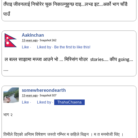
तँपाइ जीवनलाई निचोरेर चुक निकाल्नुहुन्छ दाइ...लभ्ड इट...अर्को भाग चाँडै
पाउँ
Aakinchan
13 years ago
· Snapshot 262
Like
·
Liked by
·
Be the first to like this!
ल बल्ल साझामा मज्जा आउने भो ... मिस्सिंग योउर stories.... कीप going...
....
somewhereondearth
13 years ago
· Snapshot 507
Like
·
Liked by
·
ThahaChaena
भाग २
तिमीले दिएको अन्तिम विषेशण जस्तो गम्भिर म कहिले थिइन । म त मनमोजी थिंए ।