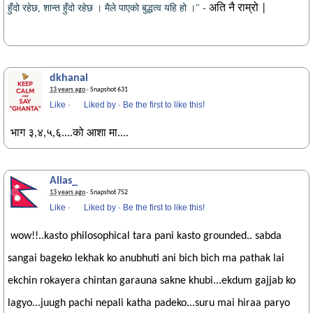
हुँदो रहेछ, शान्त हुँदो रहेछ । मैले पाएको बुद्धत्व यहि हो ।" -
अति नै राम्रो |
dkhanal
13 years ago
· Snapshot 631
Like
·
Liked by
·
Be the first to like this!
भाग ३,४,५,६....को आशा मा....
Alias_
13 years ago
· Snapshot 752
Like
·
Liked by
·
Be the first to like this!
wow!!..kasto philosophical tara pani kasto grounded.. sabda
sangai bageko lekhak ko anubhuti ani bich bich ma pathak lai
ekchin rokayera chintan garauna sakne khubi...ekdum gajjab ko
lagyo...juugh pachi nepali katha padeko...suru mai hiraa paryo