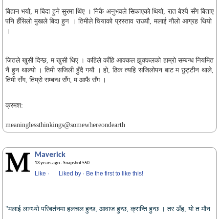
बिहान भयो, म बिदा हुने सुरमा थिंए । निकै अनुभवले सिकाएको थियो, रात बेश्यै सँग बिताए
पनि हँसिलो मुखले बिदा हुन । तिमीले चियाको प्रस्ताव राख्यौ, मलाई नौलो आग्रह थियो
।
जितले खुसी दिन्छ, म खुसी थिए । कहिले काँहि आक्कल झुक्कलको हाम्रो सम्बन्ध नियमित
नै हुन थाल्यो । तिमी सजिली हुँदै गयौ । हो, ठिक त्यहि सजिलोपन बाट म छुट्टीन थाले,
तिमी सँग, तिम्रो सम्बन्ध सँग, म आफै सँग ।
क्रमश:
meaninglessthinkings@somewhereondearth
Maverick
13 years ago
· Snapshot 550
Like
·
Liked by
·
Be the first to like this!
"मलाई लाग्थ्यो परिबर्तनमा हलचल हुन्छ, आवाज हुन्छ, क्रान्ति हुन्छ । तर अँह, यो त मौन