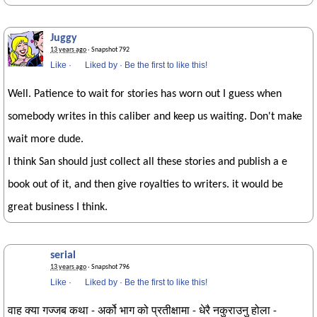
Juggy
13 years ago
· Snapshot 792
Like
·
Liked by
·
Be the first to like this!
Well. Patience to wait for stories has worn out I guess when
somebody writes in this caliber and keep us waiting. Don't make
wait more dude.
I think San should just collect all these stories and publish a e
book out of it, and then give royalties to writers. it would be
great business I think.
serial
13 years ago
· Snapshot 796
Like
·
Liked by
·
Be the first to like this!
वाह क्या गज्जब कथा - अर्को भाग को प्रतीक्षामा - धेरै नकुराउनु होला -