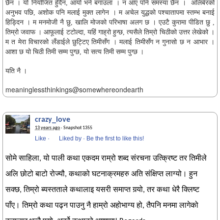
छैन । यो नियोजित हुँदैन, आयो भने बगाउला । न आए पनि समस्या छैन । अलिबेरको
अनुभव पछि, अशोक पनि मलाई मुक्त लागेन । म अचेल युद्धको पश्चातापमा स्तम्भ बनाई
हिड्दिन । म मनमोजी नै छु, खालि मोजको परिभाषा अलग छ । एउटै कुरामा पीडित छु ,
तिम्रो जवाफ । आफूलाई टटोल्दा, यहिं गाह्रो हुन्छ, त्यसैले तिम्रो चिठीको उत्तर लेखेको ।
म त मेरा विचारको लँडाईले छुट्टिए तिमीसँग । मलाई तिमीसँग न गुनासो छ न आभार ।
आशा छ यो चिठी तिमी सम्म पुग्छ, यो सत्य तिमी सम्म पुग्छ ।
यति नै ।
meaninglessthinkings@somewhereondearth
crazy_love
13 years ago
· Snapshot 1355
Like
·
Liked by
·
Be the first to like this!
सोमे साहिला, यो पाली कथा एकदम राम्रो शब्द संरचना उत्क्रिष्ट तर तिमीले
अलि छोटो बाटो रोज्यौ, कथाको घटनाक्रमहरु अति संक्षिप्त लाग्यो। हुन
सक्छ, तिम्रो ब्यस्तताले कथालाइ यसरी समाप्त गर्‍यो, तर कथा धेरै क्लिष्ट
पाँए। तिम्रो कथा पढ्न पाउनु नै हाम्रो अहोभाग्य हो, तैपनि मनमा लागेको