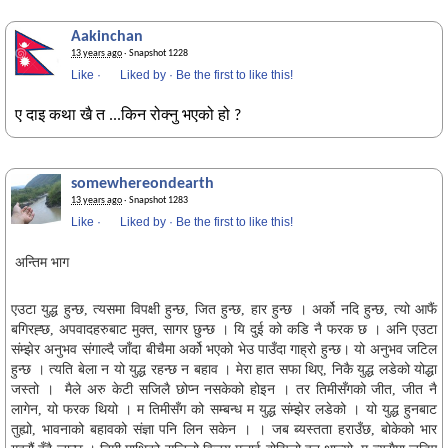
Aakinchan
13 years ago
· Snapshot 1228
Like
·
Liked by
·
Be the first to like this!
ए दाइ कथा खै त ...किन रोक्नु भएको हो ?
somewhereondearth
13 years ago
· Snapshot 1283
Like
·
Liked by
·
Be the first to like this!
अन्तिम भाग
एउटा युद्ध हुन्छ, त्यसमा विपक्षी हुन्छ, जित हुन्छ, हार हुन्छ । अर्को नदि हुन्छ, त्यो आफैं
बगिरह्छ, अपवादहरुबाट मुक्त, सागर छुन्छ । यि दुई को कडि नै फरक छ । अनि एउटा
संम्झेर अनुभव संगाल्दै जाँदा बीचैमा अर्को भएको भेउ पाउँदा गाह्रो हुन्छ। यो अनुभव जटिल
हुन्छ । त्यति बेला न यो युद्ध रहन्छ न बहाव । मेरा हात सफा थिए, निकै युद्ध लडेको योद्धा
जस्तो । मैले अरु केटी सजिलै छोप्न नसकेको होइन । तर तिमीसँगको जीत, जीत नै
लागेन, यो फरक थियो ।
म तिमीसँग को सम्बन्ध म युद्ध संम्झेर लडेको । यो युद्ध हुनबाट
तुह्यो, भावनाको बहावको संज्ञा पनि लिन सकेन । । जब ब्यस्तता हराउँछ, बोकेको भार