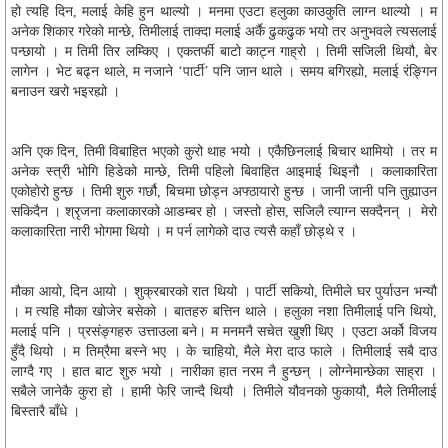
हो त्यहि दिन, मलाई केहि हुन थाल्यो । मनमा एउटा हलुका काउकुति लाग्न थाल्यो । म
अनेक शिकार गरेको मान्छे, तिमीलाई ताक्दा मलाई अर्कै ढुकढुक भयो तर अनुभवले त्यसलाई
पन्छायो । म तिमी तिर लम्किए । एकतर्फी बाटो काट्न गाह्रो । तिमी सजिली थियौ, बेर
लागेन । भेट बढ्न थाले, म नजाने ‘पार्टी’ पनि जान थाले । समय बगिरह्यो, मलाई रंङ्गिन
बनाउन खरो भइरह्यो ।
अनि एक दिन, तिमी विबाहित भएको कुरो थाह भयो । एकैछिनलाई बिचार थामियो । तर म
अनेक स्त्री भोगि हिडेको मान्छे, तिमी पहिलो बिवाहित आइमाई थिइनौ । कलाकारिता
एकोहोरो हुन्छ । तिमी शुरु गर्छौ, बिचमा छोड्न अफ्ठायारो हुन्छ । जानी जानी पनि तुह्याउन
सकिदैन । श्रृजना कलाकारको आडम्बर हो । जस्तो होस, सजिलै त्याग्न सक्दैनन् । मेरो
कलाकारिता नारी भोगमा थियो । म पर्न लागेको दाउ त्यसै कहाँ छोड्थे र ।
मौका आयो, दिन आयो । शुक्रबारको रात थियो । पार्टी सकियो, तिमीले घर पुर्याउन भन्यौ
। म त्यहि मौका खोजेर बसेको । बातहरु बत्तिन थाले । हलुका नशा तिमीलाई पनि थियो,
मलाई पनि । प्रसंङ्गहरु उत्ताउला बने। म मनमनै सचेत खुशी थिए । एउटा अर्को विजय
हुँदै थियो । म तिम्रैमा बस्ने भए । के चाहियो, मैले मेरा दाउ फाले । तिमीलाई सबै दाउ
लाग्दै गए । हात बाट शुरु भयो । नारीका हात नरम नै हुन्छन् । लोग्नेमान्छेका साह्रा ।
सबैले जानेकै कुरा हो । हामी फेरि जान्दै थियौ । तिमीले यौवनको फुकायौ, मैले तिमीलाई
बिस्तारै बाँधे ।