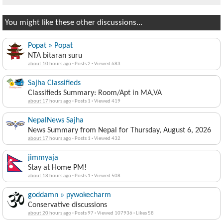
You might like these other discussions...
Popat » Popat
NTA bitaran suru
about 10 hours ago
·
Posts 2
·
Viewed 683
Sajha Classifieds
Classifieds Summary: Room/Apt in MA,VA
about 17 hours ago
·
Posts 1
·
Viewed 419
NepalNews Sajha
News Summary from Nepal for Thursday, August 6, 2026
about 17 hours ago
·
Posts 1
·
Viewed 432
jimmyaja
Stay at Home PM!
about 18 hours ago
·
Posts 1
·
Viewed 508
goddamn » pywokecharm
Conservative discussions
about 20 hours ago
·
Posts 97
·
Viewed 107936
·
Likes 58