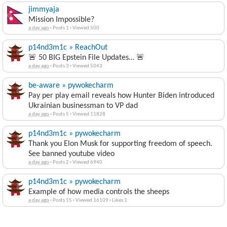
jimmyaja
Mission Impossible?
a day ago
·
Posts 1
·
Viewed 500
p14nd3m1c » ReachOut
🚨 50 BIG Epstein File Updates… 🚨
a day ago
·
Posts 3
·
Viewed 5043
be-aware » pywokecharm
Pay per play email reveals how Hunter Biden introduced
Ukrainian businessman to VP dad
a day ago
·
Posts 5
·
Viewed 11828
p14nd3m1c » pywokecharm
Thank you Elon Musk for supporting freedom of speech.
See banned youtube video
a day ago
·
Posts 2
·
Viewed 6940
p14nd3m1c » pywokecharm
Example of how media controls the sheeps
a day ago
·
Posts 15
·
Viewed 16109
·
Likes 1