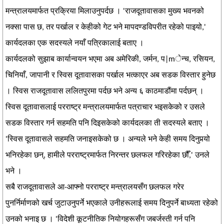
मन्त्रालयमार्फत प्रक्रिया मिलाउनुपर्दछ । 'राजदूतावासका मुख्य भवनको
नक्सा पास छ, तर पर्खाल र केहीको गेट भने मापदण्डविपरीत रहेको पाइयो,'
कार्यदलका एक सदस्यले नयाँ पत्रिकालाई बताए ।
कार्यदलको सुझाब कार्यान्वयन भएमा अब अमेरिकी, जर्मन, प|mेन्च, रसियन,
चिनियाँ, जापानी र स्विस दूतावासका पर्खाल भत्काएर अब सडक विस्तार हुनेछ
। स्विस राजदूतावास ललितपुरमा पर्दछ भने अन्य ६ काठमाडौंमा पर्दछन् ।
स्विस दूतावासलाई परराष्ट्र मन्त्रालयमार्फत पत्राचार भइसकेको र उसले
सडक विस्तार गर्न सहमति पनि दिइसकेको कार्यदलका ती सदस्यले बताए ।
'स्विस दूतावासले सहमति जनाइसकेको छ । अन्यले भने केही समय दिनुपर्‍यो
भनिरहेका छन्, हामीले परराष्ट्रमार्फत निरन्तर छलफल गरिरहेका छौँ,' उनले
भने ।
सबै राजदूतावासले आ-आफ्नो परराष्ट्र मन्त्रालयसँग छलफल गरेर
पुनर्निर्माणको खर्च जुटाउनुपर्ने भएकाले उनीहरूलाई समय दिनुपर्ने बाध्यता रहेको
उनको भनाइ छ । 'विदेशी कूटनीतिक नियोगहरूसँग जबर्जस्ती गर्न पनि