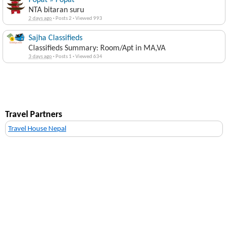
NTA bitaran suru
2 days ago
·
Posts 2
·
Viewed 993
Sajha Classifieds
Classifieds Summary: Room/Apt in MA,VA
3 days ago
·
Posts 1
·
Viewed 634
Travel Partners
Travel House Nepal