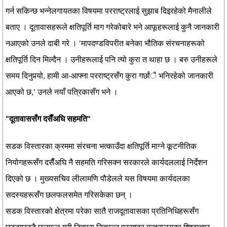
गर्न सकिन्छ भन्नेलगायतका विषयमा परराष्ट्रलाई सुझाब दिइरहेको मैनालीले
बताए । दूतावासहरूले क्षतिपूर्ति माग गरेकोबारे भने आफूहरूलाई कुनै जानकारी
नआएको उनले दाबी गरे । 'मापदण्डविपरीत बनेका भौतिक संरचनाहरूको
क्षतिपूर्ति दिन मिल्दैन । उनीहरूलाई पनि त्यो कुरा त थाहा छ । बरु उनीहरूले
समय दिनुपर्‍यो, हामी आ-आफ्ना परराष्ट्रसँग कुरा गर्छांै भनिरहेको जानकारी
आएको छ,' उनले नयाँ पत्रिकासँग भने ।
"दूतावाससँग दसैँअघि सहमति"
सडक विस्तारका क्रममा संरचना भत्काउँदा क्षतिपूर्ति माग्ने कूटनीतिक
नियोगहरूसँग दसैँअघि नै सहमति गरिसक्न सरकारले कार्यदललाई निर्देशन
दिएको छ । मुख्यसचिव लीलामणि पौडेलले यस विषयमा कार्यदलका
सदस्यहरूसँग छलफलसमेत गरिसकेका छन् ।
सडक विस्तारको क्षेत्रमा परेका सातै राजदूतावासका प्रतिनिधिहरूसँग