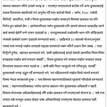
समस्या समाधान गरिने उनको भनाइ छ । परराष्ट्र मन्त्रालयले बाटोमा पर्ने अन्य दूतावासलाई
सडक विस्तारमा सहयोगको गर्न अनुरोध गर्दै पत्र काटेको थियो । जर्मन, प|mान्सेली,
चिनियाँ, जापानिज, रुसी र स्विस दूतावासका पर्खाल भत्काउने विषयमा छलफल भए पनि
निर्णय हुन सकेको छैन । ज्ञानेश्वरस्थित जर्मन दूतावासले पनि आफ्नो संरचना भत्काउँदा लाग्ने
खर्च कसले बेहोर्ने भन्ने प्रश्न उठाएको छ । राजदूतावासको पर्खालसँग भवन पनि जोडिएकाले
त्यसको खर्चबारे प्रश्न उठाएको बस्न्यातले बताए । 'उहाँहरूले ३२ सालको योजनाअनुसार
नक्सा पास नगराई पर्खाल लगाएको पाइएमा सरकारले रकम नतिर्ने अडान लिन सक्छ । नत्र
तिर्नुपर्ने हुनेछ,' महापाल बस्न्यातले भने, 'हामी उहाँहरूलाई हाम्रो देशको आन्तरिक नियम मिचेर
बनाइएका पर्खाल सार्न मनाउन सक्छौँ ।' स्विस दूतावास भने तत्काल पर्खाल भत्काएर सडक
विस्तारमा सघाउन तयार भएको छ । 'हामी कति भित्र जानुपर्‍यो त्यो भनिदनुस्, जान्छौँ,'
दूतावासको भनाइ उद्धृत गर्दै बस्न्यातले भने, 'तर पहिलाजस्तो पर्खाल थियो त्यस्तै बनाउने
जिम्मा नेपाल सरकारको हुन्छ ।' यस विषयमा महानगरपालिकाले गृहकार्य गरिरहेको बस्न्यातले
बताए । महानगरपालिकाबाट पर्याप्त कागज संकलन गरेर दूतावासका अधिकारी र सहरी
विकास योजनाका अधिकारीहरूलाई सँगै राखेर छलफल गर्ने परराष्ट्रको योजना छ । 'सबै पत्ता
लगाएर सबै राजदूत अथवा दोस्रा उच्च अधिकारीलाई परराष्ट्रमा बोलाएर छलफल गर्छौँ,'
बस्न्यातले भने ।