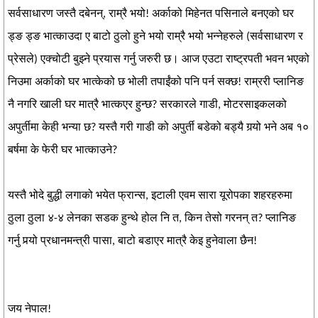
सर्वसाधारण जस्तै दबेनन्, राम्रै भयो! अर्काको मिहेनत पसिनाले बनएको घर
ड्ङ ड्ङ भात्काउदा ए बाटो ठुलो हुने भयो राम्रै भयो भन्नेहरुले (सर्वसाधारण र
प्रेसले) एक्चोटी बुझ्ने प्रयास गर्नु जरुरी छ। आज एउटा राष्ट्रपती भवन भएको
निउमा अर्काको घर भात्केको छ भोली तपाईंको पनि पर्न सक्छ! राम्ररी प्लानिङ
नै नगरि खाली घर मात्रै भात्कएर हुन्छ? सरकारले गाडी, मोटरसाइकलको
अपुर्तीमा केही भन्या छ? यस्तै गरी गाडी को अपुर्ती बडेको बड्यै गर्‍यो भने अब १०
बर्षमा के फेरी घर भात्काउने?
यस्तै भोदे बुद्धी लगाको भयेत फ्रान्स, इटाली एवम सारा यूरोपका शहरहरुमा
ठुला ठुला ४-४ लेनका सडक हुन्थे होल नि त, किन तेसो गरनन् त? प्लानिङ
गर्नु पर्‍यो प्रधानमन्त्री पासा, बाटो बडाएर मात्रै केइ हुनेवाला छैन!
जय नेपाल!