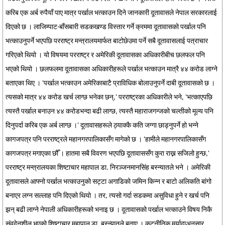
करिब एक अर्ब रुपैयाँ पाए मात्र पर्खाल भत्काउन दिने जानकारी दूतावासले नेपाल सरकारलाई
दिएको छ । लाजिम्पाट-बाँसबारी सडकखण्ड विस्तार गर्ने क्रममा दूतावासको पर्खाल पनि
भत्काउनुपर्ने भएपछि परराष्ट्र मन्त्रालयमार्फत बाटोछेउमा पर्ने सबै दूतावासलाई पत्राचार
गरिएको थियो । यो विषयमा परराष्ट्र र अमेरिकी दूतावासका अधिकारीबीच छलफल पनि
भएको थियो । छलफलमा दूतावासका अधिकारीहरूले पर्खाल भत्काउन मात्रै ४४ करोड लाग्ने
बताएका थिए । 'पर्खाल भत्काउन अमेरिकाबाटै प्राविधिक बोलाउनुपर्ने दाबी दूतावासको छ ।
त्यसको मात्र ४४ करोड खर्च लाग्छ भनेका छन्,' परराष्ट्रका अधिकारीले भने, 'भत्काएपछि
त्यस्तै पर्खाल बनाउन ४४ करोडभन्दा बढी लाग्छ, त्यस्तै महाराजगन्जको चल्तीको मूल्य पनि
दिनुपर्दा करिब एक अर्ब लाग्छ ।' दूतावासहरूले ठ्याक्कै कति जग्गा छाड्नुपर्ने हो भन्ने
कागजपत्र पनि परराष्ट्रले महानगरपालिकासँग मागेको छ । 'हामीले महानगरपालिकासँग
कागजपत्र मगाएका छौँ । हातमा सबै विवरण भएपछि दूतावाससँग कुरा राख्न सजिलो हुन्छ,'
परराष्ट्र मन्त्रालयका शिष्टाचार महापाल डा. निरञ्जनमानसिंह बस्न्यातले भने । अमेरिकी
दूतावासले आफ्नो पर्खाल भत्काउनुको सट्टा अगाडिको जमिन किन्न र बाटो अलिकति बांगो
बनाएर लग्न सल्लाह पनि दिएको थियो । तर, त्यसो गर्दा सडकमा असुविधा हुने र खर्च पनि
झन् बढी लाग्ने नेपाली अधिकारीहरूको भनाइ छ । दूतावासको पर्खाल भत्काउने विषय निकै
संवदेनशील भएको शिष्टाचार महापाल डा. बस्न्यातले बताए । कूटनीतिक मर्यादाअनुसार