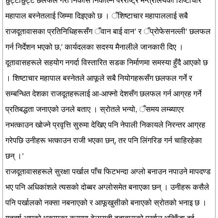
छुट्टाछुट्टै छलफल गरी निकास निकाल्न परराष्ट्र मन्त्रालयका शिष्टाचार
महापाल बस्नेतलाई जिम्मा दिइएको छ । ँशिष्टाचार महापाललाई सबै
राजदूतावासका प्रतिनिधिहरूसँग ँवान बाई वान’ र ँप्रोफेसनल्ली’ छलफल
गर्न निर्देशन भएको छ,’ कार्यदलका सदस्य मैनालीले जानकारी दिए ।
दूतावासहरूले सहयोग नगर्दा विस्तारित सडक निर्माणमा समस्या हुँदै आएको छ
। शिष्टाचार महापाल बस्नेतले आफूले सबै नियोगहरूसँग छलफल गर्ने र
सम्बन्धित देशका राजदूतहरूलाई आ-आफ्नो देशसँग छलफल गर्न आग्रह गर्ने
प्रतिबद्धता जनाएको उनले बताए । स्रोतले भन्यो, ँसमय लम्ब्याएर
नभत्काउन खोज्ने प्रवृत्ति सुरुमा देखिए पनि नेपाली निकायले निरन्तर आग्रह
गरेपछि उनीहरू भत्काउन राजी भएका छन्, तर पनि लिंगरिङ गर्न चाहिरहेका
छन् ।’
राजदूतावासहरूले सुरक्षा पर्खाल पाँच फिटभन्दा अग्लो बनाउन नपाउने मापदण्ड
भए पनि अधिकांशले त्यसको दोब्बर अग्लोसमेत बनाएका छन् । उनीहरू कसैले
पनि पर्खालको नक्सा नबनाएको र आफूखुसीको बनाएको स्रोतको भनाइ छ ।