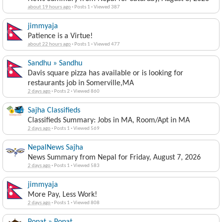
about 19 hours ago
·
Posts 1
·
Viewed 387
jimmyaja
Patience is a Virtue!
about 22 hours ago
·
Posts 1
·
Viewed 477
Sandhu » Sandhu
Davis square pizza has available or is looking for
restaurants job in Somerville,MA
2 days ago
·
Posts 2
·
Viewed 860
Sajha Classifieds
Classifieds Summary: Jobs in MA, Room/Apt in MA
2 days ago
·
Posts 1
·
Viewed 569
NepalNews Sajha
News Summary from Nepal for Friday, August 7, 2026
2 days ago
·
Posts 1
·
Viewed 583
jimmyaja
More Pay, Less Work!
2 days ago
·
Posts 1
·
Viewed 808
Popat » Popat