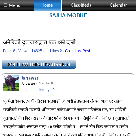
☰ Menu
Home
Classifieds
Calendar
SAJHA MOBILE
अमेरिकी दूतावासद्वारा एक अर्ब दाबी
Posts 6 · Viewed 14625 ·
Likes
2 ·
Go to Last Post
Janawar
14 years ago
· Snapshot 0
Like
·
Likedby
·
0
प्रमिला देवकोटा/नयाँ पत्रिका काठमाडौं, ३१ भदौ छेउछाउका संरचना भत्काएर सडक
फराकिलो बनाउने सरकारी अभियानमा सर्वसाधारणले सहयोग गरिरहेका छन्, तर अमेरिकी
दूतावासले तीन मिटर सडक विस्तार गर्न करिब एक अर्ब क्षतिपूर्ति दाबी गरेको छ । दूतावासले
बनाएको पर्खाल भत्काउन मात्र ४४ करोड मागेको छ । त्यस्तै तीन मिटर जग्गाको स्थानीय
भाउअनुसारको मूल्य र फेरि पर्खाल बनाउन लाग्ने खर्च पनि दूतावासले दाबी गरेको छ । यसरी