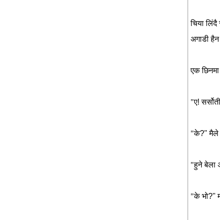
चिया
लिंदै
अगाडी
हैन
एक
छिनमा
"ए
!
सर्सोत
"के
?"
मैले
"हुने
बेला
"के
भो
?"