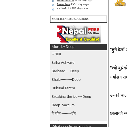
ThahaChaena
4746 days ago
Aakinchan
4553 days ago
KaliKoPoi
4553 days ago
MORE RELATED DISCUSSIONS
More by Deep
"
हुने
बेलाँ
अन्याय
Sajha Adhyaya
"
त्यो
बुझेक
Barbaad --- Deep
भर्याङ्ग
सम
Bhale----------Deep
Hukumi Tantra
उस्को
चा
Breaking the ice --- Deep
Deep- Vaccum
छालाको
ज
बि तीन -------- दीप
Agulto
What people are reading