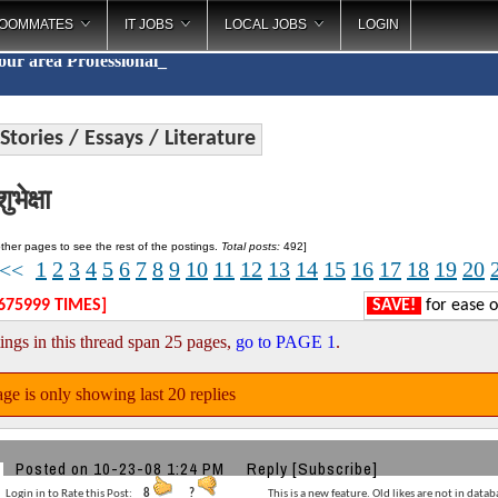
OOMMATES
IT JOBS
LOCAL JOBS
LOGIN
your area
Profe
_
Stories / Essays / Literature
ुभेक्षा
ther pages to see the rest of the postings.
Total posts:
492]
1
2
3
4
5
6
7
8
9
10
11
12
13
14
15
16
17
18
19
20
<<
675999 TIMES]
SAVE!
for ease o
ings in this thread span 25 pages,
go to PAGE 1
.
ge is only showing last 20 replies
Posted on 10-23-08 1:24 PM
Reply
[Subscribe]
Login in to Rate this Post:
8
?
This is a new feature. Old likes are not in datab