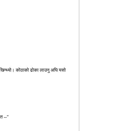
ेखिन्थ्यो।
कोठाको
ढोका
लाउनु
अघि
यसो
त
--"