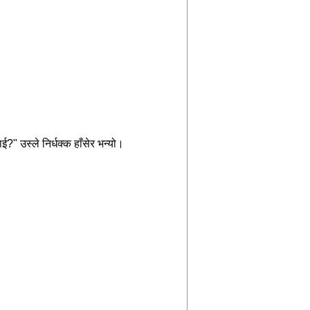
ाई
?"
उस्ले
निर्धक्क
हाँसेर
भन्यो।