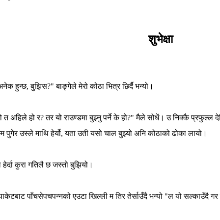
शुभेक्षा
अनेक
हुन्छ
,
बुझिस
?"
बाङ्गेले
मेरो
कोठा
भित्र
छिर्दै
भन्यो।
ो
त
अहिले
हो
र
?
तर
यो
राउण्डमा
बुझ्नु
पर्ने
के
हो
?"
मैले
सोधें।
उ
निक्कै
प्रफुल्ल
द
्म
पुगेर
उस्ले
माथि
हेर्यो
,
यता
उती
यसो
चाल
बुझ्यो
अनि
कोठाको
ढोका
लायो।
ल
हेर्दा
कुरा
गतिलै
छ
जस्तो
बुझियो।
्याकेटबाट
पाँचसेपचपन्नको
एउटा
खिल्ली
म
तिर
तेर्साउँदै
भन्यो
"
ल
यो
सल्काउँदै
गर