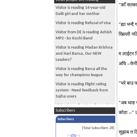
स्वस्ती
"
काँ
सल्का
Visitor is reading
14-year-old
Bhav-Smriti ------------ Deep
Dalit girl and her mother
Dunel -------------Deep
Visitor is reading
Refusal of visa
"
ह्या
भन्दै
ग
Deep----Jhino-barely
Visitor from DE is reading
Ashish
खिल्ली
नल
MP3 - by Koshi Band
बिदाई
Visitor is reading
Madan Krishna
naalmaliu - Deep
म
लाईटर
and Hari Bansa, Our NEW
Chuttai - ------- Deep
Leaders?
अघि
--
फेर
Quagmire-------Deep
Visitor is reading
Barca all the
way for champions league
गन्थन
"
भरे
बाउ
फ
Visitor is reading
Flight rating
आमन्त्रण
system - Need feedback from
झंकार
Sajha users
"
अब
थाह
See more by Deep
Visitor is reading
Nepali guy shot
Subscribers
dead in Baltimore
कोठा
--"
उ
Subscribers
Visitor is reading
~चौतारी - ११२~
[Total Subscribers 28]
:: VIEW ALL
Visitor is reading
Sexy Sexy
सुझाब
त
ठ