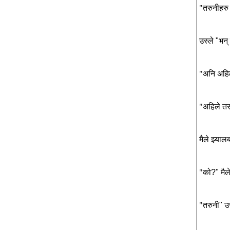
"तरुनीहरु
उस्ले
"
भन्
"अनि
अहि
"अहिले
तर
मैले
झ्याल
"को
?"
मैल
"तरुनी
"
उ