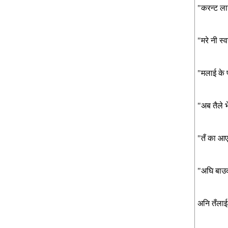
"करन्ट
ला
"मरे
नी
स्वर
"मलाई
के
"अब
तैले
भ
"तँ
का
आए
"अघि
बाउ
अनि
तँलाई