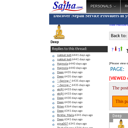
PERSONALS
R
Discover Nepali Service Providers in 
View Members
Back to:
Deep
श
Replies to this thread:
?
1
nakkali keti
6441 days ago
nakkali keti
6441 days ago
[Please view o
Hajmola
6440 days ago
Hajmola
6440 days ago
PAGE:
Deep
6435 days ago
Deep
6435 days ago
[VIEWED 
*~Spring~*
6435 days ago
*~Spring~*
6435 days ago
The post
ek@l
6433 days ago
ek@l
6433 days ago
Deep
6430 days ago
This pa
Deep
6430 days ago
Riten
6364 days ago
Deep
6341 days ago
Deep
Birkhe_Maila
6341 days ago
Deep
6341 days ago
pjna007
6341 days ago