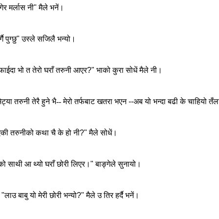
गेर
मर्लास
नी
"
मैले
भनें।
्गै
पुग्छु
"
उस्ले
सजिलै
भन्यो।
फाईदा
भो
त
तेरो
घराँ
तरुनी
आएर
?"
भाको
कुरा
सोधें
मैले
नी।
ेट्या
तरुनी तेरै हुने भै--
मेरो
तर्फबाट
खतरा
भएन
--
अब
यो
भन्दा
बढी
के
चाहियो
तँल
की
तरुनीको
कथा
चै
के
हो
नी
?"
मैले
सोधें।
को
साथी
आ
थ्यो
घराँ
छोरी
लिएर।
"
बाङ्गेले
सुनायो।
"
लाउ
बाबु
यो
मेरी
छोरी
भन्यो
?"
मैले
उ
तिर हर्दै
भनें।