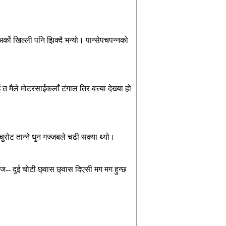
अर्को
खिल्ली
पनि
झिक्दै
भन्यो।
पान्सेपचपन्नको
ई
त
मैले
मोटरसाईकलाँ
टंगाल
तिर
बत्त्या
देख्या
हो
चुरोट
तान्ने
धुन
गज्जबले
चढी
सक्या
थ्यो।
ईज
--
दुई
चोटी
छ्वास
छ्वास
दिएसी
मग
मग
हुन्छ