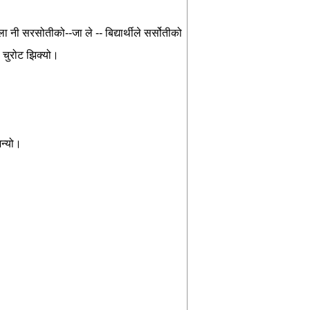
ला
नी
सरसोतीको
--
जा
ले
--
बिद्यार्थीले
सर्सोतीको
चुरोट
झिक्यो।
न्यो।