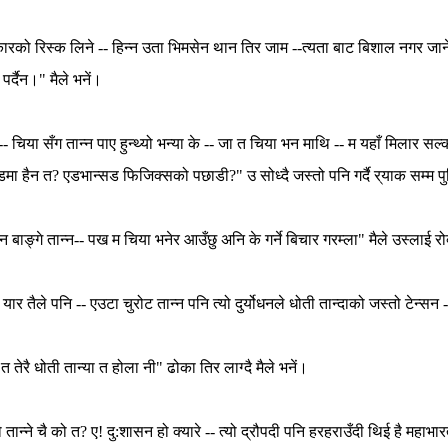
्कारको
रिस्क
लिने
--
हिन्न
उता
भिमसेन
थान
तिर
जाम
--
त्यता
बाट
बिशाल
नगर
जान
पर्दैन।
"
मैले
भनें।
--
चिया
सँग
तान्न
पाए
हुन्थ्यो
भन्या
के
--
जा
त
चिया
भन
माथि
--
म
यहाँ
मिलार
सल्क
डमा
हैन
त
?
एडभान्सड
फिजिक्सको
पछाडी
?"
उ
सोध्दै
जस्तो
पनि
गर्दै
र्
याक
सम्म
प
ैन
बाङ्गे
तान्न
--
पख
म
चिया
भनेर
आउँछु
अनि
के
गर्ने
बिचार
गरम्ला
"
मैले
उस्लाई
रो
यार
तैले
पनि
--
एउटा
चुरोट
तान्न
पनि
त्यो
दुर्योधन
ले
धोती
तान्दाको
जस्तो
टेन्सन
-
 त तेरै धोती तान्या त होला नी" ढोका तिर लाग्दै मैले भनें।
 तान्ने चै को त? ए! दु:शासन हो क्यारे -- त्यो द्रौपदी पनि हरहराउँदी थिई है 