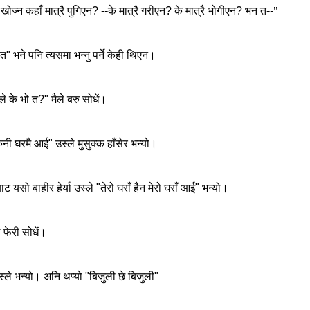
खोज्न
कहाँ
मात्रै
पुगिएन
? --
के
मात्रै
गरीएन
?
के
मात्रै
भोगीएन
?
भन
त
--
"
त
"
भने
पनि
त्यसमा
भन्नु
पर्ने
केही
थिएन।
ले
के
भो
त
?"
मैले
बरु
सोधें।
ुनी
घरमै
आई
"
उस्ले
मुसुक्क
हाँसेर
भन्यो।
बाट
यसो
बाहीर
हेर्या
उस्ले
"
तेरो
घराँ
हैन
मेरो
घराँ
आई
"
भन्यो।
े
फेरी
सोधें।
स्ले
भन्यो।
अनि
थप्यो
"
बिजुली
छे
बिजुली
"