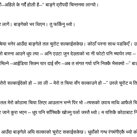
नी--अहिले के गर्दै होली है--" बाङ्गे द्रौपदी चिन्तनमा लाग्यो।
र
लागें।
बाङ्गेको
भर
थिएन।
तु
फर्किनु
थ्यो।
चिया
भनेर
आउँदा
बाङ्गेले
तल
चुरोट
सल्काईसकेछ।
कोठाँ
पस्ना
साथ
पडकिएँ।
उ
लो
बास्ना
आउने
धुप
ल्या
--
अनि
एउटा
जुन
देउताको
भा
नी
फोटो
पनि
च्यापेर
ल्या
--
मिल्ने
--
आईडिया
सिक्न
यार
दाई
सँग
--
अब
त
संगत
गर्या
पनि
निक्कै
भैसक्यो
--"
बाङ
तेरो
सल्काईदेको
हो
--
ला
ली
--
मेरो
त
चिया
सँग
सल्काउने
हो
--"
उस्ले
चुरोट
म
त
तल
मेरो
कोठामा
चिया
लिएर
आउलान
भन्ने
पिर
भो
--
त्यसको
उपाय
माथि
आफैले
च
र
जाने
कुरा
भएन
--
धुप
पनि
साँच्चिकै
खोज्नु
पर्ला
जस्तै
थ्यो।
म
यत्तिकै
कोठाबाट
न
आउँदा
बाङ्गेले
अघि
सल्काको
चुरोट
सकाईसकेछ।
धुवाँको
गन्ध
रंगमंगीएकै
थ्यो
क