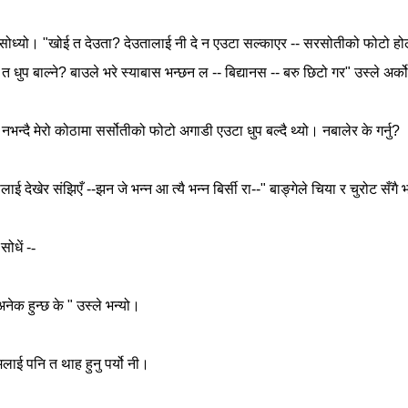
सोध्यो।
"
खोई
त
देउता
?
देउतालाई
नी
दे
न
एउटा
सल्काएर
--
सरसोतीको
फोटो
हो
त
धुप
बाल्ने
?
बाउले
भरे
स्याबास
भन्छन
ल
--
बिद्यानस
--
बरु
छिटो
गर
"
उस्ले
अर्को
नभन्दै
मेरो
कोठामा
सर्सोतीको
फोटो
अगाडी
एउटा
धुप
बल्दै
थ्यो।
नबालेर
के
गर्नु
?
ीलाई
देखेर
संझिएँ
--
झन
जे
भन्न
आ
त्यै
भन्न
बिर्सी
रा
--"
बाङ्गेले
चिया
र
चुरोट
सँगै
भ
सोधें
-
-
अनेक
हुन्छ
के
"
उस्ले
भन्यो।
मलाई
पनि
त
थाह
हुनु
पर्यो
नी।