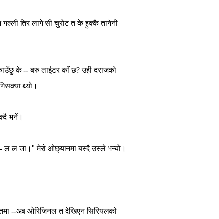
े
गल्ली
तिर
लागे
सी
चुरोट
त
के
हुक्कै
तानेनी
ाउँछु
के
--
बरु
लाईटर
काँ
छ
?
उही
दराजको
ुगिसक्या
थ्यो।
क्दै
भनें।
-
ल
ल
जा।
"
मेरो
ओछ्यानमा
बस्दै
उस्ले
भन्यो।
महाभारतमा --अब ओरिजिनल त देखिएन सिरियलको