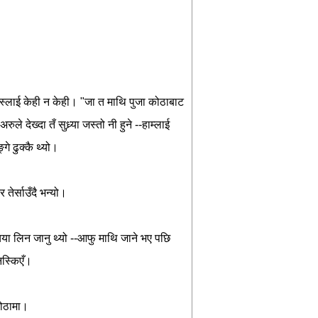
स्लाई
केही
न
केही।
"
जा
त
माथि
पुजा
कोठाबाट
अरुले
देख्दा
तँ
सुध्र्या
जस्तो
नी
हुने
--
हाम्लाई
्गे
ढुक्कै
थ्यो।
िर
तेर्साउँदै
भन्यो।
िया
लिन
जानु
थ्यो
--
आफु
माथि
जाने
भए
पछि
िस्किएँ।
ोठामा।