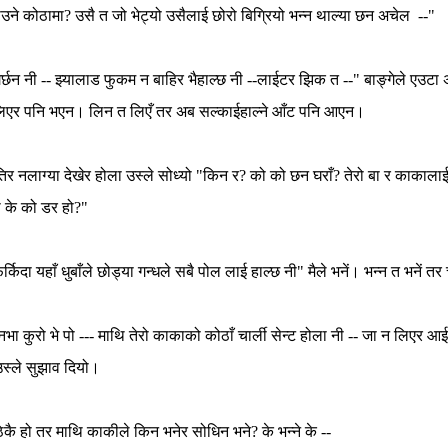
उने
कोठामा
?
उसै
त
जो
भेट्यो
उसैलाई
छोरो
बिग्रियो
भन्न
थाल्या
छन
अचेल
--"
र्छन
नी
--
झ्यालाड
फुकम
न
बाहिर
भैहाल्छ
नी
--
लाईटर
झिक
त
--"
बाङ्गेले
एउटा
िएर
पनि
भएन।
लिन
त
लिएँ
तर
अब
सल्काईहाल्ने
आँट
पनि
आएन।
तिर
नलाग्या
देखेर
होला
उस्ले
सोध्यो
"
किन
र
?
को
को
छन
घराँ
?
तेरो
बा
र
काकाला
ी
के
को
डर
हो
?"
र्किदा
यहाँ
धुबाँले
छोड्या
गन्धले
सबै
पोल
लाई
हाल्छ
नी
"
मैले
भनें।
भन्न
त
भनें
तर
नभा
कुरो
भे
पो
---
माथि
तेरो
काकाको
कोठाँ
चार्ली
सेन्ट
होला
नी
--
जा
न
लिएर
आ
स्ले
सुझाव
दियो।
िकै
हो
तर
माथि
काकीले
किन
भनेर
सोधिन
भने
?
के
भन्ने
के
--