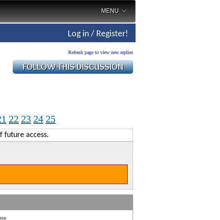
MENU
Log in / Register!
Refresh page to view new replies
21
22
23
24
25
f future access.
ase