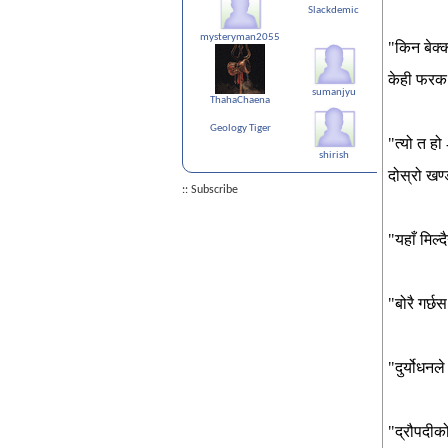
Slackdemic
mysteryman2055
newlynew
"
किन
बेक
केही
फरक
बिस्टे
sumanjyu
ThahaChaena
Geology Tiger
"
त्यो
त
हो
shirish
abc_n_xyz
दोस्रो
खण्
:: Subscribe
"
यहाँ
मिल्द
"
बोरै
गर्छस
"दुर्योधनले
"द्रौपदीको