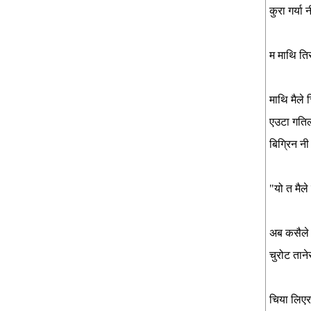
कुरा गर्या 
म
माथि
ति
माथि
मैले
एउटा
गति
बिग्रिन
नी
"यो
त
मैले
अब
कसैले
चुरोट
ताने
चिया
लिएर