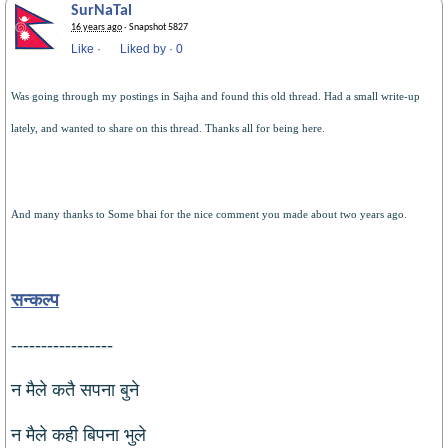
SurNaTal
16 years ago
· Snapshot 5827
Like
·
Liked by
·
0
Was going through my postings in Sajha and found this old thread. Had a small write-up
lately, and wanted to share on this thread. Thanks all for being here.
And many thanks to Some bhai for the nice comment you made about two years ago.
सन्कल्प
-----------------
न मैले कतै सपना बुने
न मैले कही बिपना भुले