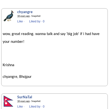
chyangre
18 years ago
· Snapshot
Like
·
Liked by
·
Be the first to like this!
wow, great reading. wanna talk and say 'big job' if i had have
your number!
Krishna
chyangre, Bhojpur
SurNaTal
18 years ago
· Snapshot
Like
·
Liked by
·
Be the first to like this!