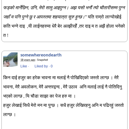
फड्को मार्नेछिन, उनि, मेरो सामु आइपुग्न। अझ यसो भनौं त्यो चौतारीसम्म पुग्न
जहाँ म पनि पुग्ने छु र आपस्तमा शहयात्रा सुरु हुन्छ।
" यति राम्रो लाग्योखोई
कति भन्ने दाइ ,यी लाईनहरुमा धेरै बेर अल्झीरहेँ ,तर दाइ म त अझै होला भनेको
त !
somewhereondearth
18 years ago
· Snapshot
Like
·
Liked by
·
Be the first to like this!
किन दाई हजुर का हरेक भावना मा मलाई नै पोखिदिएको जस्तो लाग्छ । मेरै
भावना, मेरै अवलोकन, मेरै अन्तरद्वन्द , मेरै उठाव अनि मलाई लाई नै पोतिदिनु
भएको लाग्छ , यि चौडा साझा का पेज हरु मा ।
हजुर लेखाई सिधै मेरो मन मा पुग्छ । सधै हजुर लेखिरहनु अनि म पढिरहुं जस्तो
लाग्छ ।