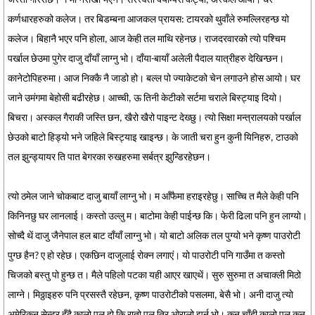
जस्तो गरिराछ। १ मा नराखी भएन। सरस्वती क्याम्पस कट्यो, अस्कल आयो। धेरै
कर्णधारहरुको कलेज। तर बिडम्बना आजकल प्रायस: टायरको थुवाँले रुमल्लिरहन्छ यो
कलेज। बिहानै भएर पनि होला, आज केही तल माथि रहेनछ। राजदरवारको त्यो पश्चिम
पर्खाल छेउमा पुगेर दाजु दाँयाँ लाग्नु भो। दाँया-बायाँ अलेली पैदाल यात्रीहरु देखिन्छन।
कानेटोपिहरुमा। आज निक्कै नै जाडो हो। बल्ल पो ज्याकेटको चेन लगाउने होस आयो। घर
जाने उमंगमा बेहोसी बढीरहेछ। आच्ची, ऊ तिनी केटीको सर्टमा चराले बिस्ट्याइ दियो।
बिचरा। अस्कल गैराकी जस्ति छन, खैरो खैरो पाइन्ट देख्छु। त्यो सिक्षा मन्त्रालयको पर्खाल
छेउको बाटो हिड्यो भने जहिले बिस्ट्याइ खाइन्छ। के जाती चरा हुन कुनी यिनिहरु, टाउको
तल झुन्ड्यायर ति पात बेगरका रुखहरुमा सर्बत्र झुन्डिरहेछन।
त्यो ठमेल जाने चोकबाट दाजु बायाँ लाग्नु भो। म आँफैमा हराइरहेछु। साच्चि त मैले केही पनि
किनिनछु घर लानलाई। कस्तो उल्लु म। बाटोमा केही पाईन्छ कि। फेरी ढिला पनि हुन लाग्यो।
सोच्दै थें दाजु जैनेपाल हल बाट दाँयाँ लाग्नु भो। यो बाटो अलिक तल पुग्यो भने कृष्ण पाउरोटी
पुग्छ हैन? ए हो रहेछ। एकछिन दाजुलाई रोक्न लगाएं। यो पाउरोटी पनि गाउँमा त कस्तो
चिजको बस्तु पो हुन्छ त। मैले पहिलो पटका यही आएर खाएथें। सुरु सुरुमा त अचाक्ली मिठो
लाग्ने। मिठ्ठाइहरु पनि प्रसस्तै रहेछन, कृष्ण पाउरोटीको पसलमा, बेसै भो। अनी दाजु त्यो