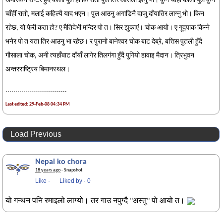
अमेरिकन सेन्टर हुँदै कालो पुल हो कि रातो पुल तिर ओरालो झर्नु भो। कुन चाँही कालो पुल कुन
चाँहीं रातो, मलाई कहिल्यै याद भएन। पुल आउनु अगाडिनै दाजु दाँयातिर लाग्नु भो। किन
रहेछ, यो फेरी कता हो? ए मैतिदेभी मन्दिर पो त। सिर झुकाएं। चोक आयो। ए गूद्पाक किन्ने
भनेर पो त यता तिर आउनु भा रहेछ। र पुरानो बानेश्वर चोक बाट देब्रे, बत्तिस पुतली हुँदै
गौसाला चोक, अनी त्यहाँबाट दाँयाँ लागेर तिलगंगा हुँदै पुगियो हावाइ मैदान। त्रिभुवन
अन्तरराष्ट्रिय बिमानस्थल।
...............................
Last edited: 29-Feb-08 04:34 PM
Load Previous
Nepal ko chora
18 years ago
· Snapshot
Like
·
Liked by
·
Be the first to like this!
यो गन्थन पनि रमाइलो लाग्यो। तर गाउ नपुग्दै "अस्तु" पो आयो त।