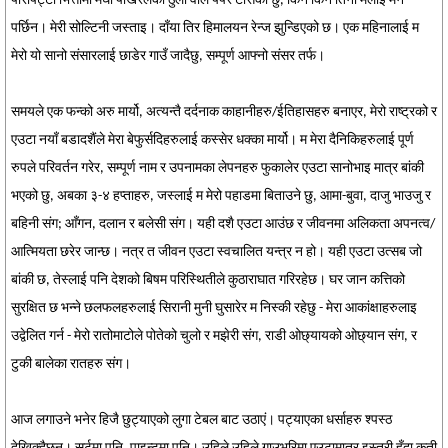
पारीपट्टी भित्तामा मेघा पोखरेलको ठुलो वाल पेपर टासेको छु, किन किन तिनी मलाई मन
पर्छिन। मेरी सोल्टिनी जस्ताइ। दाँया तिर हिमालयन रेन्ज झुन्डिएको छ। एक महिनालाई म
मेरो यो सानो संसारलाई छाडेर गाउँ जादैछु, सम्पूर्ण आफ्नो संसर तर्फ।
समयले एक फन्को अरु मार्यो, अत्यन्तै दर्दनाक काहानीहरु/ईतिहासहरु बनाएर, मेरो राष्ट्रको र
एउटा नयाँ बडादशैंले मेरा बेफुर्सदिहरुलाई कस्सेर धक्का मार्यो। म मेरा दैनिकिहरुलाई पूर्ण
रुपले परिवर्तन गरेर, सम्पूर्ण नाम र उपनामका लेपनहरु फुकालेर एउटा सानोभाइ मात्र बांकी
भएको छु, अबका ३-४ हप्ताहरु, जस्लाई म मेरो पहाडमा बिताउने छु, आमा-बुवा, दाजु भाउजु र
बहिनी संग; आँगन, दलान र बलेसी संग। यही दशै एउटा आउंछ र जीवनमा अलिकता अपनत्व/
आत्मियता छरेर जान्छ। नत्र त जीवन एउटा स्वचालित यन्त्र न हो। यही एउटा उत्सब जो
बांकी छ, तेस्लाई पनि देशको बिषम परिस्थितीले कुठाराघात गरिरहेछ। घर जान कत्तिको
सुरक्षित छ भन्ने छलफलहरुलाई सिरानी मुनी घुसारेर म निस्की रहेछु - मेरा आकांक्षाहरुलाइ
उद्वेलित गर्न - मेरो रातोमाटोले पोतेको चुलो र मझेरी संग, राडी ओछ्यायको ओछ्यान संग, र
टुकी बालेका रातहरु संग।
आज लगाउने भनेर हिजै छुट्याएको लुगा टेबल बाट उठाएं। पट्याएका धर्साहरु श्पस्ठ