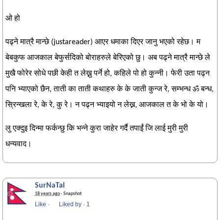
ओ हो
पढ्ने मात्रै मान्छे (justareader) आएर धमाका दिएर जानु भएको रहेछ। म
बेबकुफ आजकाल बेफुर्सदिको बोराहरुले बेरिएको छु। अब पढ्ने मात्रै मान्छे ले
मुखै फोरेर सोधे पछी केही त लेख्नु पर्ने हो, कहिले पो हो कुन्नी। फेरी उता पढ्न
पनि भ्याएको छैन, ताती का ताती कथाहरु के के जाती कुन्ज रे, सम्भन्ध ॐ बन्ध,
स्रिन्खला रे, के रे, कु रे। न पढ्न भ्याइयो न लेख्न, आजकाल त के भो के यो।
लु एक्दुइ दिन्मा फर्कन्छु कि भन्ने कुरा जाहेर गर्दै तपाईं जि लाई मुरी मुरी
धन्यवाद।
SurNaTal
18 years ago
· Snapshot
Like
·
Liked by
·
Be the first to like this!