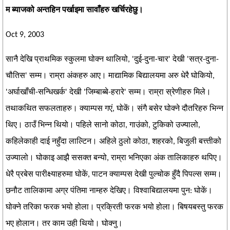
म ब्याजको अन्तहिन पर्खाइमा सावाँहरु खर्चिरहेछु।
Oct 9, 2003
सानै देखि प्राथमिक स्कुलमा घोक्न थालियो, 'दुई-दुना-चार' देखी 'सत्र-दुना-
चौतिस' सम्म। राम्रा अंकहरु आए। माद्यामिक बिद्यालयमा अरु धेरै घोकियो,
'अर्घाखाँची-सन्धिखर्क' देखी 'जिम्बाब्बे-हरारे' सम्म। राम्रा स्रेणीहरु मिले।
तथाकथित सफलताहरु। क्याम्पस गएं, घोकें। संगै बसेर घोक्ने दौतरिहरु भिन्न
थिए। ठाउँ भिन्न थियो। पहिले सानो कोठा, गाउंको, टुकिको उज्यालो,
कहिलेकाही दाई नहुँदा लाल्टिन। अहिले ठुलो कोठा, शहरको, बिजुली बत्त्तीको
उज्यालो। घोकाइ आझै ससक्त बन्यो, राम्रा भनिएका अंक तालिकाहरु थपिए।
धेरै प्रबेस पारीक्ष्याहरुमा घोकें, पाटन क्याम्पस देखी पुल्चोक हुँदै पिपल्स सम्म।
छनौट तालिकामा अग्र पंतिमा नाम्हरु देखिए। विश्वाबिद्यालयमा पुन: घोकें।
घोक्ने तरिका फरक भयो होला। प्रक्रिती फरक भयो होला। बिषयबस्तु फरक
भए होलान। तर काम उही थियो। घोक्नु।