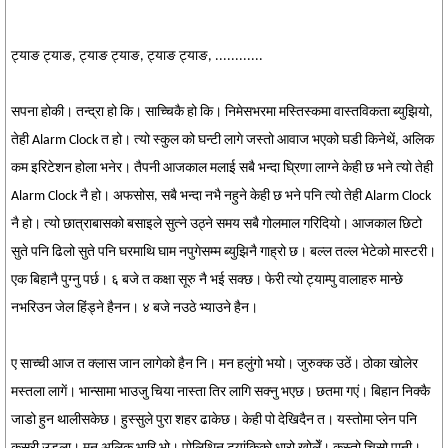
ट्याङ ट्याङ, ट्याङ ट्याङ, ट्याङ ट्याङ, ............
सपना होकी। तन्द्रा हो कि। साच्चिकै हो कि। निमेसभरमा मस्तिस्कमा वास्तविकता ब्युझियो,
तेही Alarm Clock त हो। त्यो स्कुल को घन्टी लागे जस्तो आवाज भएको घडी किनेथें, अलिक
कम इरिटेशन होला भनेर। तैपनी आजकाल मलाई सबै भन्दा घ्रिणा लाग्ने केही छ भने त्यो तेही
Alarm Clock नै हो। अफसोस, सबै भन्दा नभै नहुने केही छ भने पनि त्यो तेही Alarm Clock
नै हो। त्यो छात्राबासको बसाइले सुत्ने उठ्ने समय सबै गोलमाल गरिदियो। आजकाल छिटो
सुते पनि ढिलो सुते पनि घरमाथि घाम नपुगेसम्म ब्युझिनै गाह्रो छ। बल्ल तल्ल भेटेको मास्टरी।
एक बिहानै पुग्नु पर्छ। ६ बजे त कक्षा सूरु नै भई सक्छ। फेरी त्यो ट्याम्पु वालाहरु मान्छे
नभरिउन जेल हिंड्ने हैनन। ४ बजे नउठे भ्याउने हैन।
ए साच्ची आज त क्लास जान लागेको हैन नि। मन हलुंगो भयो। जुरुक्क उठें। ठोका खोलेर
मस्तला लागें। भान्सामा भाउजु चिया नास्ता तिर लागि सक्नु भएछ। छतमा गएं। बिहान निक्कै
जाडो हुन थालीसकेछ। हुस्सुले पुरा शहर ढाकेछ। केही पो देखिदैन त। यस्तोमा प्लेन पनि