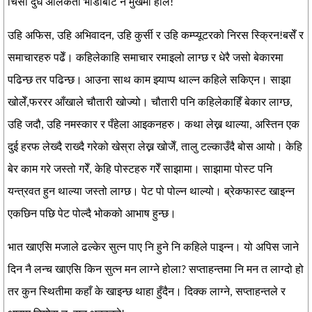
चिसो दुध अलिकता भाँडोबाट नै मुखमा हालेँ!
उहि अफिस, उहि अभिवादन, उहि कुर्सी र उहि कम्प्यूटरको निरस स्क्रिन!बसेँ र
समाचारहरु पढेँ। कहिलेकाहि समाचार रमाइलो लाग्छ र धेरै जसो बेकारमा
पढिन्छ तर पढिन्छ। आउना साथ काम झ्याप्प थाल्न कहिले सकिएन। साझा
खोलेँ,फररर आँखाले चौतारी खोज्यो। चौतारी पनि कहिलेकाहिँ बेकार लाग्छ,
उहि जदौ, उहि नमस्कार र पँहेला आइकनहरु। कथा लेख्न थाल्या, अस्तिन एक
दुई हरफ लेख्दै राख्दै गरेको खेस्रा लेख्न खोजेँ, तालु टल्काउँदै बोस आयो। केहि
बेर काम गरे जस्तो गरेँ, केहि पोस्टहरु गरेँ साझामा। साझामा पोस्ट पनि
यन्त्रवत हुन थाल्या जस्तो लाग्छ। पेट पो पोल्न थाल्यो। ब्रेकफास्ट खाइन्न
एकछिन पछि पेट पोल्दै भोकको आभाष हुन्छ।
भात खाएसि मजाले ढल्केर सुत्न पाए नि हुने नि कहिले पाइन्न। यो अपिस जाने
दिन नै लन्च खाएसि किन सुत्न मन लाग्ने होला? सप्ताहन्तमा नि मन त लाग्दो हो
तर कुन स्थितीमा कहाँ के खाइन्छ थाहा हुँदैन। दिक्क लाग्ने, सप्ताहन्तले र