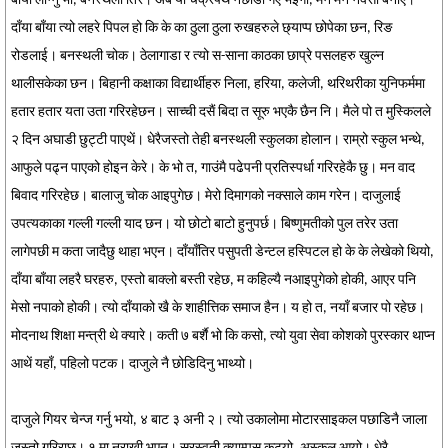
बाँया लाग्नु भो, बनस्थली तिर। अब यो चक्रपथ नछोडी गए भईगो, मन मनै नक्सा बनाएं।
दाँया बाँया त्यो लहरे पिपल हो कि के का ठुला ठुला रुखहरुले छ्याप्प छोपेका छन, रिङ
रोडलाई। बनस्थली चोक। ठेलागाडा र त्यो स-साना काठका छाप्रे पसलहरु खुल्न
थालीसकेका छन। बिहानी कक्षाका विद्यार्थीहरु निला, हरिया, कलेजी, थरिथरीका युनिफर्ममा
हतार हतार यता उता गरिरहेछन। साच्ची दसैं बिदा त सूरु भएकै छैन नि। मैले पो त मुस्किलले
२ दिन अघाडी छुट्टी पाएथें। धेरैजस्तो तेही बनस्थली स्कुलका होलान। राम्रो स्कुल भन्थे,
आफुले पढ्न पाएको होइन केरे। के भो त, गाउंमै पढेपनी प्रतिस्पर्धा गरिरहेकै छु। मन वाद
बिवाद गरिरहेछ। बालाजु चोक आइपुगेछ। मेरो दिमागको नक्साले काम गरेन। दाजुलाई
उपत्यकाका गल्ली गल्ली याद छन। यो छोटो बाटो हुनुपर्छ। बिष्णुमतीको पुल तरेर उता
लागेपछी म कता जादैछु थाहा भएन। दाँयाँतिर पसुपती डेन्टल हस्पिटल हो के के लेखेको थियो,
दाँया बाँया लहरै घरहरु, एस्तो बाक्लो बस्ती रहेछ, म कहिल्यै नआइपुगेको होकी, आएर पनि
मेसो नपाको होकी। त्यो दाँयाको खै के शाहीत्तिक समाज हैन। य हो त, नयाँ बजार पो रहेछ।
मोदनाथ शिक्षा मन्त्री थे क्यारे। कती ७ बर्शै भो कि कसो, त्यो युवा सेवा कोशको पुरस्कार थाप्न
आथें यहाँ, पहिलो पटक। दाजुले नै छोडिदिनु भाथ्यो।
दाजुले गियर चेन्ज गर्नु भयो, ४ बाट ३ अनी २। त्यो उकालोमा मोटारसाइकल पछाडिनै जाला