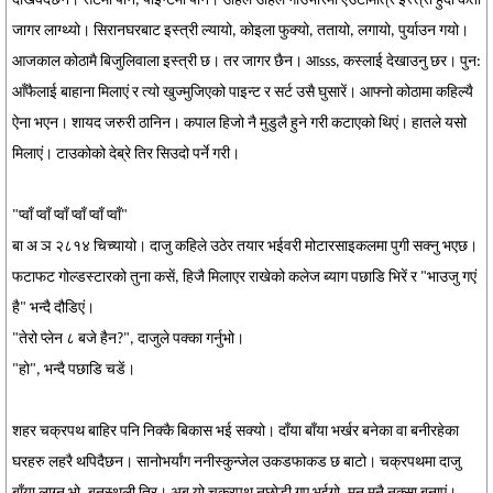
देखिक्दैछन। सर्टमा पनि, पाइन्टमा पनि। उहिले उहिले गाउभरिमा एउटामात्र इस्त्री हुँदा कती
जागर लाग्थ्यो। सिरानघरबाट इस्त्री ल्यायो, कोइला फुक्यो, ततायो, लगायो, पुर्याउन गयो।
आजकाल कोठामै बिजुलिवाला इस्त्री छ। तर जागर छैन। आsss, कस्लाई देखाउनु छर। पुन:
आँफैलाई बाहाना मिलाएं र त्यो खुज्मुजिएको पाइन्ट र सर्ट उसै घुसारें। आफ्नो कोठामा कहिल्यै
ऐना भएन। शायद जरुरी ठानिन। कपाल हिजो नै मुडुलै हुने गरी कटाएको थिएं। हातले यसो
मिलाएं। टाउकोको देब्रे तिर सिउदो पर्ने गरी।
"प्वाँ प्वाँ प्वाँ प्वाँ प्वाँ प्वाँ"
बा अ ञ २८१४ चिच्यायो। दाजु कहिले उठेर तयार भईवरी मोटारसाइकलमा पुगी सक्नु भएछ।
फटाफट गोल्डस्टारको तुना कसें, हिजै मिलाएर राखेको कलेज ब्याग पछाडि भिरें र "भाउजु गएं
है" भन्दै दौडिएं।
"तेरो प्लेन ८ बजे हैन?", दाजुले पक्का गर्नुभो।
"हो", भन्दै पछाडि चडें।
शहर चक्रपथ बाहिर पनि निक्कै बिकास भई सक्यो। दाँया बाँया भर्खर बनेका वा बनीरहेका
घरहरु लहरै थपिदैछन। सानोभर्यांग ननीस्कुन्जेल उकडफाकड छ बाटो। चक्रपथमा दाजु