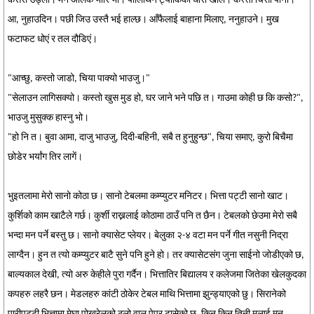
कसरी उड्ला। मन अलिक भारि भो। पोलिथिन ट्यांकिको धारो खोलेँ। कस्तो चिसो पानी।
आ, नुहाउदिन। पछी जिउ उस्तै भई हाल्छ। आँफैलाई बाहाना मिलाए, ननुहाउने। मुख
फटाफट धोएं र तल दौडिएं।
"आच्छु, कस्तो जाडो, चिया पाक्यो भाउजु।"
"सेलाउन लागिसक्यो। कस्तो खुस मुड हो, घर जाने भने पछि त। गाउमा कोही छ कि कसो?",
भाउजु मुसुक्क हास्नु भो।
"हो नि त। बुवा आमा, दाजु भाउजु, दिदी-बहिनी, सबै त हुनुहुन्छ", चिया समाए, कुरो बिचैमा
छोडेर भर्यांग तिर लागें।
भुइतलामा मेरो सानो कोठा छ। सानो टेबलमा कम्प्युटर मनिटर। भित्ता पट्टी सानो खाट।
कुर्शिको काम खाटैले गर्छ। कुर्शी राख्नलाई कोठामा ठाउँ पनि त छैन। टेबलको छेउमा मेरो सबै
भन्दा मन पर्ने बस्तु छ। सानो क्यासेट प्लेयर। बेलुका २-४ वटा मन पर्ने गीत नसुनी निद्रा
लाग्दैन। हुन त त्यो कम्प्युटर बाटै सुने पनि हुने हो। तर क्यासेटसंग जुना साईनो जोडीएको छ,
बाल्यकाल देखी, त्यो अरु केहीले पुरा गर्दैन। भित्तातिर बिद्यालय र कलेजमा जितेका खेलकुदका
कपहरु लहरै छन। मेडलहरु कांटी ठोकेर टेबल माथि भित्तामा झुन्ड्याएको छु। सिरानेको