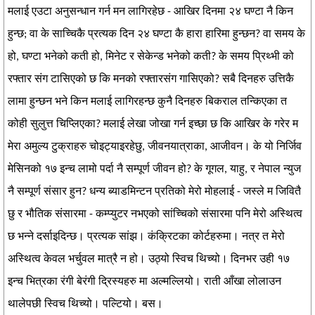
मलाई एउटा अनुसन्धान गर्न मन लागिरहेछ - आखिर दिनमा २४ घण्टा नै किन
हुन्छ; वा के साच्चिकै प्रत्यक दिन २४ घण्टा कै हारा हारिमा हुन्छन? वा समय के
हो, घण्टा भनेको कती हो, मिनेट र सेकेन्ड भनेको कती? के समय प्रिथ्भी को
रफ्तार संग टासिएको छ कि मनको रफ्तारसंग गासिएको? सबै दिनहरु उत्तिकै
लामा हुन्छन भने किन मलाई लागिरहन्छ कुनै दिनहरु बिकराल तन्किएका त
कोही सुलुत्त चिप्लिएका? मलाई लेखा जोखा गर्न इच्छा छ कि आखिर के गरेर म
मेरा अमुल्य टुक्राहरु चोइट्याइरहेछु, जीवनयात्राका, आजीवन। के यो निर्जिव
मेसिनको १७ इन्च लामो पर्दा नै सम्पूर्ण जीवन हो? के गूगल, याहु, र नेपाल न्युज
नै सम्पूर्ण संसार हुन? धन्य ब्याडमिन्टन प्रतिको मेरो मोहलाई - जस्ले म जिवितै
छु र भौतिक संसारमा - कम्प्युटर नभएको सांच्चिको संसारमा पनि मेरो अस्थित्व
छ भन्ने दर्साइदिन्छ। प्रत्यक सांझ। कंक्रिटका कोर्टहरुमा। नत्र त मेरो
अस्थित्व केवल भर्चुवल मात्रै न हो। उठ्यो स्विच थिच्यो। दिनभर उही १७
इन्च भित्रका रंगी बेरंगी द्रिस्यहरु मा अल्मल्लियो। राती आँखा लोलाउन
थालेपछी स्विच थिच्यो। पल्टियो। बस।