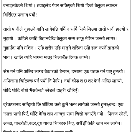
बनाइसकेको थियो। ट्वाइलेट पेपर सकिएको थियो हिजो बेलुका ल्याउन
बिर्सिएछ!फसाद पर्यो!
तातो पानीले नुहाउने बानि लागेपछि गर्मि न सर्मि सिधै जिउमा तातो पानी हाल्यो र
नुहायो। कहिले काहि बिहानदेखि बेलुका सम्म आफू मेशिन जस्तो लाग्छ।
नुहाउँदा पनि मेशिन। उहि शरीर उहि माड्ने तरिका उहि हात नपर्ने ढाडको
भाग। खालि त्यहि भागमा मात्र चिलाउँछ दिक्क लाग्ने।
सेभ गर्न पनि अल्छि लाग्छ बेकारको टेन्शन, हप्तामा एक पटक गर्न पाए हुन्थ्यो।
अफिसमा चिटिक्क पर्न पर्यो नि फेरि। नयाँ ब्लेड त छ तर फेर्न अल्छि लाग्यो,
घोटि घोटि बोधो भैसकेको ब्लेडले दाह्री खौरिएँ।
ब्रेकफास्ट सम्झियो कि घाँटिमा कतै कुनै भल्भ लागेको जस्तो हुन्छ;बन्द! एक
ग्लास पानी पिएँ, घाँटि देखि तल आन्द्रा सम्म चिसो बनाउँदै गयो। फ्रिज खोलेँ,
अन्डा, पाउरोटी,बटर,दुध यावत चिजहरु थिए, सधैँ झैँ केहि खान मन लागेन।