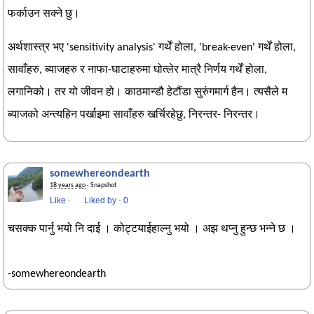
फर्काउन सक्ने छु।
अर्थशास्त्र भए 'sensitivity analysis' गर्थें होला, 'break-even' गर्थें होला,
सावाँहरु, ब्याजहरु र नाफा-घाटाहरुमा घोत्लेर मात्रै निर्णय गर्थें होला,
लगानिको। तर यो जीवन हो। काठमान्डौ हेटौंडा सुरुंगमार्ग हैन। त्यसैले म
ब्याजको अन्त्यहिन पर्खाइमा सावाँहरु खर्चिरहेछु, निरन्तर- निरन्तर।
somewhereondearth
18 years ago
· Snapshot
Like
·
Liked by
·
Be the first to like this!
चसक्क पार्नु भयो नि दाई । कोट्टयाईहाल्नु भयो । अझ थप्नु हुन्छ भन्ने छ ।
-somewhereondearth