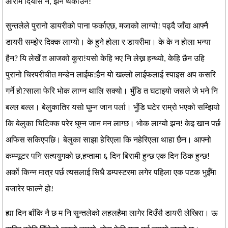
आराम दियोस न, झन थकाउने!
सुन्तलेले पुरानो डायरीको पाना फर्काएछ, मजाको लाग्यो! पढ्दै जाँदा आफ्नै
डायरी सम्झेर दिक्क लाग्यो। के हुने होला र डायरीमा। के के न होला भन्या
हैन? यि लेखेँ त आजको कुरा!यसो केहि भए नि लेख्न हन्थ्यो, केहि छैन उहि
पुरानो चिरपरीचीत मन्डेन लाईफ!हैन यो खल्लो लाईफलाई स्पाइस अप कसरि
गर्ने हो?साला फेरि भोक लाग्न थालि सक्यो। भुँडि त घटाइयो जसले जे भने नि
बल्ल बल्ल। बेलुकातिर यसो घुम्न जान पर्ला। भुँडि घटेर राम्रो भएको सम्झियो
कि बेलुका चिटिक्क परेर घुम्न जान मन लाग्छ। भोक लाग्यो झन! केइ खान पर्छ
अफिस सकिएपछि। बेलुका साझा हेरिएला कि नहेरिएला थाहा छैन। आफ्नो
कम्प्यूटर पनि सत्ययुगको छ,हप्तामा ६ दिन बिरामी हुन्छ एक दिन ठिक हुन्छ!
अर्को किन्न मात्र पर्छ त्यसलाई सिधै डम्पस्टरमा लगेर पहिला एक पटक भुईँमा
बजारेर फाल्ने हो!
ह्या दिन बाँकि नै छ म नि सुन्तलेको लहलहैमा लागेर दिउँसै डायरी लेखिरा। ऊ