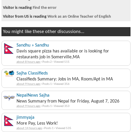
Visitor is reading
Find the error
Visitor from US is reading
Work as an Online Teacher of English
You might like these other discussions...
Sandhu » Sandhu
Davis square pizza has available or is looking for
restaurants job in Somerville,MA
about 8 hours ago
·
Posts 2
·
Viewed 515
Sajha Classifieds
Classifieds Summary: Jobs in MA, Room/Apt in MA
about 9 hours ago
·
Posts 1
·
Viewed 356
NepalNews Sajha
News Summary from Nepal for Friday, August 7, 2026
about 9 hours ago
·
Posts 1
·
Viewed 353
jimmyaja
More Pay, Less Work!
about 14 hours ago
·
Posts 1
·
Viewed 535