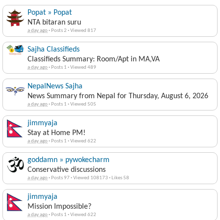
Popat » Popat
NTA bitaran suru
a day ago
·
Posts 2
·
Viewed 817
Sajha Classifieds
Classifieds Summary: Room/Apt in MA,VA
a day ago
·
Posts 1
·
Viewed 489
NepalNews Sajha
News Summary from Nepal for Thursday, August 6, 2026
a day ago
·
Posts 1
·
Viewed 505
jimmyaja
Stay at Home PM!
a day ago
·
Posts 1
·
Viewed 622
goddamn » pywokecharm
Conservative discussions
a day ago
·
Posts 97
·
Viewed 108173
·
Likes 58
jimmyaja
Mission Impossible?
a day ago
·
Posts 1
·
Viewed 622