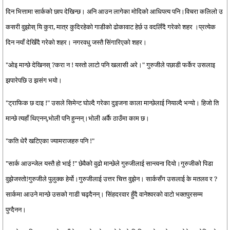
दिन भित्तामा सार्कको छाप देखिन्छ। अनि आउन लागेका मोदिको आधिपत्य पनि।विचरा कलिलो उ
कसरी वुझोस् यि कुरा, मात्र कुदिरहेको गाडीको ढोकावाट हेर्छ उ वदलिँदै गरेको शहर ।प्रत्येक
दिन नयाँ देखिँदै गरेको शहर। नगरवधु जस्तै सिंगारिएको शहर।
"ओइ मान्छे देखिनस् ?करा न ! यस्तो लाटो पनि खलासी अरे।" गुरुजीले पछाडी फर्केर उसलाइ
झपारेपछि उ झसंग भयो।
"ट्राफिक छ दाइ !" उसले सिमेन्ट घोल्दै गरेका दुइजना काला मान्छेलाई नियाल्दै भन्यो। हिजो ति
मान्छे त्यहाँ थिएनन्,भोली पनि हुन्नन्।भोली अर्कै ठाउँमा काम छ।
"कति धेरै खटिएका ज्यामराजहरु पनि !"
"सार्क आउन्जेल यस्तै हो भाई !" छेवैको वुढो मान्छेले गुरुजीलाई सान्त्वना दियो।गुरुजीको पिडा
वुझेजस्तो!गुरुजीले पुलुक्क हेर्यो।गुरुजीलाई उत्तर चित्त वुझेन। सार्कसँग उसलाई के मतलव र ?
सार्कमा आउने मान्छे उसको गाडी चढ्दैनन्। सिंहदरवार हुँदै वानेश्वरको वाटो भक्तपुरसम्म
पुग्दैनन।