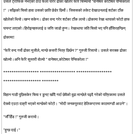
उसले ट्राफिक नभएको ठाउँ फेला पारेर ढोका खोलेर फेरि चिच्यायो "वानेश्वर कोटेश्वर पेप्सिकोला
!" ।साँझको चिसो हावा उसको छाति छेडेर छिर्यो। जिससको लकेट देखाउनलाई शर्टका टाँक
खोलेको थियो।खप्न सकेन। ढोका वन्द गरेर शर्टका टाँक लायो।ढोकामा रेखा थापाको फोटो हाफ
पायन्ट लाएको।हिरोइनहरुलाई उ जत्ति जाडो हुन्न। रेखाथापा जति चिसो भए पनि हाँसिरहन्छिन्
ढोकामा!
"फेरि वन्द गर्यो ढोका मुजीले, मान्छे कसरी भित्र छिर्छन ?" गुरुजी रिसायो। उसले सरक्क ढोका
खोल्यो।अनि फेरि सुस्तरी वोल्यो " वानेश्वर,कोटेश्वर पेप्सिकोला !"
***************** ***************** *****************
****************** ********
विहान गाडी पुछिसकेर चिया र डुनट खाँदै गर्दा छेवैको वुढा मान्छेले पढ्दै गरेको पत्रिकामा उसले
देख्यो एउटा दाह्री भएको मान्छेको फोटो। "मोदी जनकपुरवाट हेलिकप्टरमा काठमाण्डौ आउने"।
"जौँ हिँड !" गुरुजी करायो।
"हुन्छ दाई।"