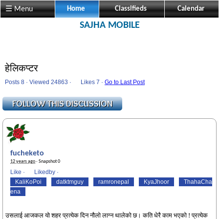
☰ Menu
Home
Classifieds
Calendar
SAJHA MOBILE
हेलिकप्टर
Posts 8 · Viewed 24863 ·
Likes
7 ·
Go to Last Post
fucheketo
12 years ago
· Snapshot 0
Like
·
Likedby
·
KaliKoPoi
datktmguy
ramronepal
KyaJhoor
ThahaCha
ena
उसलाई आजकल यो शहर प्रत्येक दिन नौलो लाग्न थालेको छ। कति धेरै काम भएको ! प्रत्येक