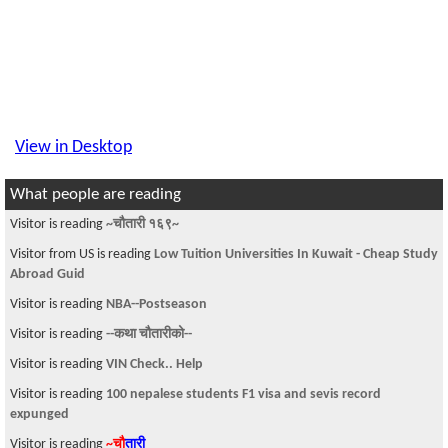
View in Desktop
What people are reading
Visitor is reading
~चौतारी १६९~
Visitor from US is reading
Low Tuition Universities In Kuwait - Cheap Study
Abroad Guid
Visitor is reading
NBA--Postseason
Visitor is reading
--कथा चौतारीको--
Visitor is reading
VIN Check.. Help
Visitor is reading
100 nepalese students F1 visa and sevis record
expunged
Visitor is reading
~चौ
तारी