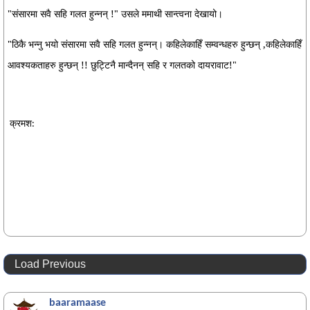
"संसारमा सवै सहि गलत हुन्नन् !" उसले ममाथी सान्त्वना देखायो।
"ठिकै भन्नु भयो संसारमा सवै सहि गलत हुन्नन्। कहिलेकाहिँ सम्वन्धहरु हुन्छन् ,कहिलेकाहिँ
आवश्यकताहरु हुन्छन् !! छुट्टिनै मान्दैनन् सहि र गलतको दायरावाट!"
क्रमश:
Load Previous
baaramaase