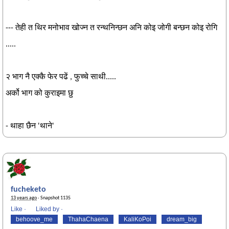
--- तेही त थिर मनोभाव खोज्न त रन्थनिन्छन अनि कोइ जोगी बन्छन कोइ रोगि
.....
२ भाग नै एक्कै फेर पढें , फुच्चे साथी.....
अर्को भाग को कुराइमा छु
- थाहा छैन 'थाने'
fucheketo
13 years ago
· Snapshot 1135
Like
·
Liked by
·
behoove_me
ThahaChaena
KaliKoPoi
dream_big