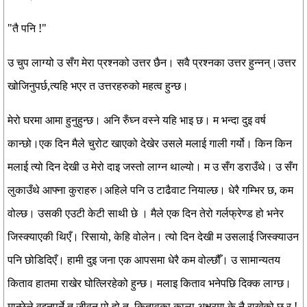
"तै पनि !"
उ चुप लाग्यो उ सँग मेरा प्रश्नको उत्तर छैन। सवै प्रश्नका उत्तर हुन्नन्।उत्तर
खोजिनुपर्छ,त्यहि भएर त उत्तरहरुको महत्व हुन्छ।
मेरो घरमा आमा हुनुहुन्छ। अनि रुँघ्न वस्ने यहि भाइ छ। म भन्दा दुइ वर्ष
कान्छो।एक दिन मैले चुरोट खाएको देखेर उसले मलाई गाली गर्यो। किन किन
मलाई त्यो दिन देखी उ मेरो दाइ जस्तो लाग्न थाल्यो। म उ सँग डराउँथे। उ सँग
लुकाउँथे आफ्ना कुराहरु।अहिले पनि उ टाढैवाट नियाल्छ। धेरै गम्भिर छ, कम
वोल्छ। उसकी एउटी केटी साथी छे । मैले एक दिन तेरो गर्लफ्रेण्ड हो भनेर
जिस्क्याएकी थिएँ। रिसायो, केहि वोलेन। त्यो दिन देखी म उसलाई जिस्क्याउन
पनि छोडिदिएँ। हामी दुइ जना एक आपसमा धेरै कम वोल्छौँ। उ सामान्यतय
किताव हातमा राखेर घोत्लिरहेको हुन्छ। मलाइ किताव भनेपछि दिक्क लाग्छ।
मान्छेले वुझ्नुपर्ने त जीवन पो हो त, कितावका काला अक्षरमा के नै राखेको छ र !