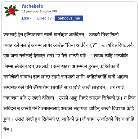
fucheketo
13 years ago
· Snapshot 978
Like
·
Liked by
·
behoove_me
उसलाई हेर्न हस्पिटलमा खासै मान्छेहरु आउँदैनन्। उसको मिजासिलो
व्यवहारले मलाई अचम्म लागेर आउँछ "किन आउँदैनन् ?"। उ त्यहि हस्पिटलकै
एक जना नर्सलाई देखाएर भन्छ "उ मेरो भान्जी पर्छे ।" शायद त्यहि भान्जीकै
जिम्मा छोडेका छन् उसलाई ।सम्वन्धहरु अचम्मका हुन्छन् कहिलेकाहिँ
नसोचेको सम्वन्ध हात लाग्छ लामो समयको लागि, कहिलेकाहिँ मानी आएका
सम्वन्धहरुले पनि अँध्यारोमा छायाँले साथ छोडे जस्तै छोड्छन्। तर त्यति
एकान्तमा पनि उ एक्लो देखिन्न। उसले आफु भित्रै रमाउन सिकेको छ। म किन
सक्दिन उ जस्तो गर्न? रमाउनलाई अरुको सहायता चाहिनु जस्तो विवशता केहि
हुन्न। उसले एक्लै हुन सिकेको छ, जानेको छ।जीवनमा उ जतिको विद्दान कोहि
छैन।