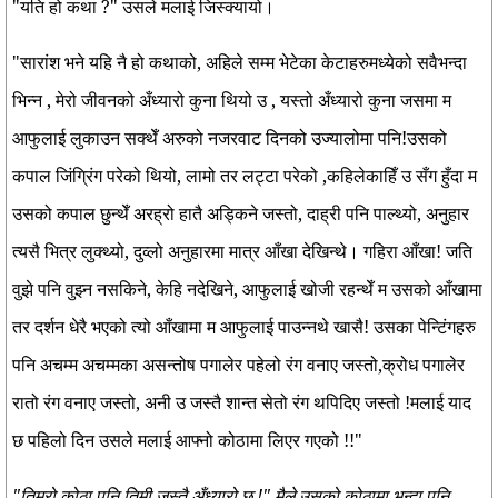
"यति हो कथा ?" उसले मलाई जिस्क्यायो।
"सारांश भने यहि नै हो कथाको, अहिले सम्म भेटेका केटाहरुमध्येको सवैभन्दा
भिन्न , मेरो जीवनको अँध्यारो कुना थियो उ , यस्तो अँध्यारो कुना जसमा म
आफुलाई लुकाउन सक्थेँ अरुको नजरवाट दिनको उज्यालोमा पनि!उसको
कपाल जिंग्रिंग परेको थियो, लामो तर लट्टा परेको ,कहिलेकाहिँ उ सँग हुँदा म
उसको कपाल छुन्थेँ अरह्रो हातै अड्किने जस्तो, दाह्री पनि पाल्थ्यो, अनुहार
त्यसै भित्र लुक्थ्यो, दुव्लो अनुहारमा मात्र आँखा देखिन्थे। गहिरा आँखा! जति
वुझे पनि वुझ्न नसकिने, केहि नदेखिने, आफुलाई खोजी रहन्थेँ म उसको आँखामा
तर दर्शन धेरै भएको त्यो आँखामा म आफुलाई पाउन्नथे खासै! उसका पेन्टिंगहरु
पनि अचम्म अचम्मका असन्तोष पगालेर पहेलो रंग वनाए जस्तो,क्रोध पगालेर
रातो रंग वनाए जस्तो, अनी उ जस्तै शान्त सेतो रंग थपिदिए जस्तो !मलाई याद
छ पहिलो दिन उसले मलाई आफ्नो कोठामा लिएर गएको !!"
"तिम्रो कोठा पनि तिमी जस्तै अँध्यारो छ !" मैले उसको कोठामा भन्दा पनि