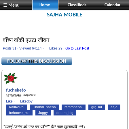
☰ Menu
Home
Classifieds
Calendar
SAJHA MOBILE
वाँच्न वाँकी एउटा जीवन
Posts 31 · Viewed 64114 ·
Likes
29 ·
Go to Last Post
fucheketo
13 years ago
· Snapshot 0
Like
·
Likedby
·
KaliKoPoi
ThahaChaena
ramronepal
grgDai
aajo
behoove_me
Juggy
dream_big
मलाई फिनेल को गन्ध मन पर्दैन!" मैले नाक खुम्च्याउँदै भनेँ।
"