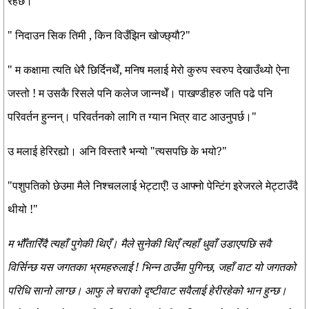
रहेछ।"
" निदाउन सिक तिमी , किन विउँझिन खोज्छ्यौ?"
" म कक्षामा त्यति धेरै छिर्दिनथेँ, मनिष मलाई मेरो कुरुप स्वरुप देखाउँथ्यो ऐना
जस्तो ! म उसकै रिसले पनि कलेज जान्नथेँ। पाखण्डीहरु जति पढे पनि
परिवर्तन हुन्नन्। परिवर्तनको लागि त ग्यान भित्र वाट आउनुपर्छ।"
उ मलाई हेरिरह्यो। अनि विस्तारै भन्यो "त्यसपछि के भयो?"
"पशुपतिको छेउमा मैले निश्चललाई भेट्टाएँ! उ आफ्नो पेन्टिंग इरेजरले मेट्टाउँदै
थीयो !"
म भौँतारिँदै त्यहाँ पुगेकी थिएँ। मैले सुनेकी थिएँ त्यहाँ धुवाँ उडाएपछि सवै
विर्सिन्छ यस जगतका भ्रमहरुलाई ! भिन्न ठाउँमा पुगिन्छ, जहाँ वाट यो जगतको
परिधि सानो लाग्छ। आफु ले चराको दृष्टीवाट सवैलाई हेरीरहेको भान हुन्छ।