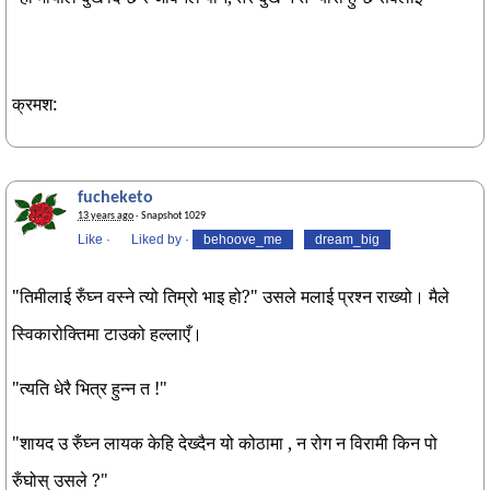
क्रमश:
fucheketo
13 years ago
· Snapshot 1029
Like
·
Liked by
·
behoove_me
dream_big
"तिमीलाई रुँघ्न वस्ने त्यो तिम्रो भाइ हो?" उसले मलाई प्रश्न राख्यो। मैले
स्विकारोक्तिमा टाउको हल्लाएँ।
"त्यति धेरै भित्र हुन्न त !"
"शायद उ रुँघ्न लायक केहि देख्दैन यो कोठामा , न रोग न विरामी किन पो
रुँघोस् उसले ?"