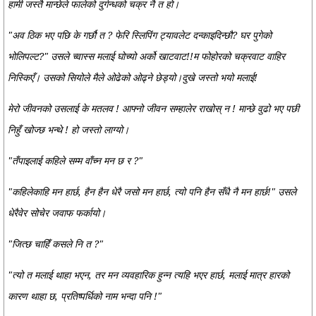
हामी जस्तै मान्छेले फालेको दुर्गन्धको चक्र नै त हो।
"अव ठिक भए पछि के गर्छौ त ? फेरि स्लिपिंग ट्यावलेट दन्काइदिन्छौ? घर पुगेको
भोलिपल्ट?" उसले च्वास्स मलाई घोच्यो अर्को खाटवाट!!म फोहोरको चक्रवाट वाहिर
निस्किएँ। उसको सियोले मैले ओढेको ओढ्ने छेड्यो।दुखे जस्तो भयो मलाई!
मेरो जीवनको उसलाई के मतलव ! आफ्नो जीवन सम्हालेर राखोस् न ! मान्छे वुढो भए पछी
निहुँ खोज्छ भन्थे ! हो जस्तो लाग्यो।
"तँपाइलाई कहिले सम्म वाँच्न मन छ र ?"
"कहिलेकाहि मन हार्छ, हैन हैन धेरै जसो मन हार्छ, त्यो पनि हैन सँधै नै मन हार्छ!" उसले
धेरैवेर सोचेर जवाफ फर्कायो।
"जित्छ चाहिँ कसले नि त ?"
"त्यो त मलाई थाहा भएन, तर मन व्यवहारिक हुन्न त्यहि भएर हार्छ, मलाई मात्र हारको
कारण थाहा छ, प्रतिष्पर्धिको नाम भन्दा पनि !"