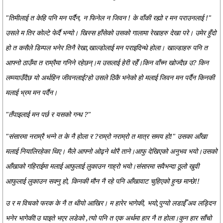
"तिमीलाई त केहि पनि मन पर्दैन, न फिनेल न जिवन ! के वाँकी रह्यो र मन पराउनलाई !"
उसले म तिर कोल्टे फेर्दै भन्यो। खिस्स हाँसेको उसको गालामा रेखाहरु देखा परे। उमेर हुँदो
हो त कसैले डिम्पल भनेर तिनै रेखा,खाल्डोलाई मन पराइदिन्थे होला। खाल्डाहरु पनि त
आफ्नो ठाउँमा त राम्रैमा गनिने रहेछन्।म उसलाई हेरी रहेँ।किन वाँच्न खोज्दैछ उ? किन
लम्व्याउँदैछ यो अर्थहिन जीवनलाई?हो उसले ठिकै भनेको हो मलाई जिवन मन पर्दैन किनकी
मलाई भ्रम मन पर्दैन।
"तँपाइलाई मन पर्छ र यसको गन्ध ?"
"संसारमा नराम्रै भन्ने त के नै होला र ?राम्रो नराम्रो त मात्र समय हो!" उसका आँखा
मलाई नियालिरहेका थिए। मैले आफ्नो ओढ्ने थोरै ताने।आफु देखिएको अनुभव भयो।उसको
आँखाको गहिराईमा मलाई आफुलाई लुकाउन गाह्रो भयो।संसारमा सवैभन्दा ठूलो खुवी
आफुलाई लुकाउन सक्नु हो, किनकी मौन नै रहे पनि आँखावाट चुहिएको हुन्छ मान्छे!!
उ र म विचको फरक के नै त थीयो आखिर। म हारेर भागेकी, भयो,पुग्यो लडाईँ अव लड्दिन
भनेर भागेकी!उ घाइते भएर लडेको ,त्यो पनि त एक अर्थमा हार नै त होला।कुन हार साँचो