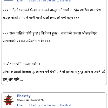
Like
·
Liked by
·
Be the first to like this!
<<< नदिको छालको छेउमा वनाएको वालुवाको धर्सो न रहेछ आखिर आकर्षण
त,एक चोटी समयले पानी पार्यो धर्को हराएको पत्तै भएन >>>
<<< सत्य जहिलै नांगो हुन्छ।निर्लज्ज हुन्छ। समाजले कपडा ओडाइदिएर
सत्यताको स्वरुप परिवर्तन गर्छन् >>>
ल यो भाग पनि गज्जब गयो त...
साँची कथाको किताब प्रकाशन गर्ने हैन? पहिलो क्रेता म हुन्छु अनि म जस्तै धेरै
छन् अरु पनि ...
Bhaktey
13 years ago
· Snapshot 948
Like
·
Liked by
·
Be the first to like this!