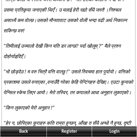
उसमा प्रतिकृया जनाएकी थिएँ। उ मलाई हेरी रह्यो सँधै जस्तै ।निश्चल
असाध्यै कम वोल्छ।उसको मौनतावाट उसको वोली भन्दा वढी अर्थ निकाल्न
सकिन्छ वरु!
"तिमीलाई उज्यालो देखी किन यति डर लाग्छ? पर्दा खोलुम् ?" मैले प्रश्न
दोहोर्याइदिएँ।
"भो छोड्देउ ! म वरु भित्रै वत्ति वाल्छु !" उसले स्विचमा हात पुर्यायो। वत्तिको
प्रकाशमा उसले वनाएका ,वनाउँदै गरेका केहि पेन्टिंगहरु देखिए। एउटा कुनाको
पेन्सिल स्केच लिएर आयो। मेरो तस्विर, तर कपालले आधा अनुहार लुकाएको।
"किन लुकाएको मेरो अनुहार !"
"हेर न, छोपिएका कुराहरु कति राम्रा हुन्छन्, आँखा त सँधै अन्धो नै हुन्छ, दृष्टी
Back
Register
Login
सँधै मनमैँ हुन्छ, मान्छेले वुझ्दैनन् !" उसले चुरोट सल्कायो अनि धुवाँ फुक्यो। म