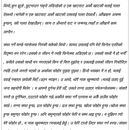
थियो,कुन झुठो ,छुट्याउन गाह्रो लडिरहेको उ एक खाटवाट अर्को खाटकी मलाई गलत
देख्थ्यो।भागेकी म एक खाटवाट अर्को खाटको उसलाई गलत देख्दथेँ। आँखाहरु अचम्म
हुन्छन्, सवै गलत देखाउँछन्। सत्य त अँध्यारो वाट न जन्मन्छ,त्यहाँ त आँखानै काम
लाग्दैन।
सफा गर्ने मान्छे प्यासेजमा निस्की सकेको थियो। शायद उसलाई पनि मेरो फिनेल प्रतिको
वितृष्णा मन परेन।उसको त जीवन नै त्यहि फिनेलमा अडिएको छ। उसको साथी नै हो भनौँ
, कसैले उसको साथी मन नपराएको किन पो चित्त वुझोस् र उसलाई!उसको जीवन निचोरिएर
त्यहि टालो जस्तो भएको छ अर्काका फोहोर पुछ्दा पुछ्दा। हिजो भख्खर नै त हो, मलाई
दवाई गन्हाएर छादेकी थिएँ।उठ्न भ्याइन। उ आयो, थोरै नाक खुम्च्यायो ।मलाई उठाए दुई
जना सहयोगी मिलेर । म आफ्नो दुर्गन्ध हेरी रहेँ, उसले तन्ना उठाएर नफेरुन्जेलसम्म। संसारै
यस्तै छ दुर्गन्धित ,एउटाले फोहोर गर्छ,अर्कोले सफा गर्ने प्रयास मा अर्कै ठाउँमा फोहोर
सार्छ। तन्ना सफा हुन्छ, ढल फोहोर हुन्छ। ढल सफा हुन्छ, खोला फोहोर हुन्छ।खोला सफा
हुन्छ समुन्द्र फोहोर हुन्छ। अनि समुन्द्रको फोहोर फेरि म सम्म आइ पुग्छ। म वुझ्दिन त्यो
मेरै फोहोर हो , म नाक खुमच्याएर त्यसलाई हेर्छु। उ फेरि टालो लिएर सफा गर्न वस्छ।संसार