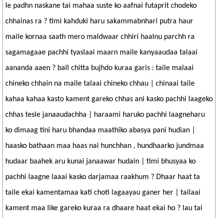
le padhn naskane tai mahaa suste ko aafnai futaprit chodeko
chhainas ra ? timi kahduki haru sakammabnhari putra haur
maile kornaa saath mero maldwaar chhiri haalnu parchh ra
sagamagaae pachhi tyaslaai maarn maile kanyaaudaa talaai
aananda aaen ? ball chitta bujhdo kuraa garis : taile malaai
chineko chhain na maile talaai chineko chhau | chinaai taile
kahaa kahaa kasto kament gareko chhas ani kasko pachhi laageko
chhas tesle janaaudachha | haraami haruko pachhi laagneharu
ko dimaag tini haru bhandaa maathiko abasya pani hudian |
haasko bathaan maa haas nai hunchhan , hundhaarko jundmaa
hudaar baahek aru kunai janaawar hudain | timi bhusyaa ko
pachhi laagne laaai kasko darjamaa raakhum ? Dhaar haat ta
taile ekai kamentamaa kati choti lagaayau ganer her | tailaai
kament maa like gareko kuraa ra dhaare haat ekai ho ? lau tai