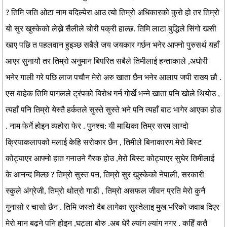
? तिमि जति ओटा नाम बदिल्येरा आउ त्यो तिम्रो अधिकारको कुरो हो तर तिम्रो
यो सुर खुस्केको लेख्ने सैलीले चोरी पक्री हाल्छ. तिमि लाटा बुद्धिले सिंगो खसी
खाए पछि त पहलवान हुइञ्छ सबैले जय जयकार गर्छन भनेर आफ्नो पुरुसर्थ यहाँ
आएर सुनायौ तर तिम्रो अनुमान बिपरित सबैले तिमीलाई हन्ताकाले ,अघोरी
भनेर गाली गरे पछि लाज पचौन मेरो अरु खाता छैन भनेर आलाप जपी राख्य छौ .
एस बाहेक तिमि पागलले ट्रंपको बिरोध गर्न गोर्खे भन्ने खाता पनि खोले थियोउ ,
त्यहाँ पनि तिम्रो येस्तै हर्कतले सुस्ते सुस्ते भने पनि त्यहाँ बाट भागेर आएका होउ
. नाम फेर्ने होइन व्यहोरा फेर . पुनश्च: यी माथिका तिम्र सरम लाग्दो
क्रियाकलापको मलाई केहि सरोकार छैन , तिमीले बिनाकारण मेरो बिस्ट
कोट्याएर आफ्नो हात गनाउने गैरक होउ ,मेरो बिस्ट कोट्याएर सुघेर तिमीलाई
के आनन्द मिल्छ ? तिम्रो सुस्त पन, तिम्रो सुर खुस्केको नेपाली, सरकारी
स्कुले अंग्रेजी, तिम्रो थोत्रो गाडी , तिम्रो असफल जीवन प्रति मेरो कुनै
गुनासो र चासो छैन . तिमि जस्तो दैब लागेका सुस्तेलाइ मुख भरिको जवाब दिएर
मेरो मान बढ्ने पनि होइन ,घट्ला बोरु .अब धेरै ल्यांग ल्यांग नगर . कहिँ कतै