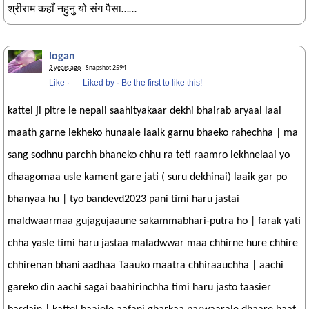
श्रीराम कहाँ नहुनु यो संग पैसा……
logan
2 years ago
· Snapshot 2594
Like
·
Liked by
·
Be the first to like this!
kattel ji pitre le nepali saahityakaar dekhi bhairab aryaal laai
maath garne lekheko hunaale laaik garnu bhaeko rahechha | ma
sang sodhnu parchh bhaneko chhu ra teti raamro lekhnelaai yo
dhaagomaa usle kament gare jati ( suru dekhinai) laaik gar po
bhanyaa hu | tyo bandevd2023 pani timi haru jastai
maldwaarmaa gujagujaaune sakammabhari-putra ho | farak yati
chha yasle timi haru jastaa maladwwar maa chhirne hure chhire
chhirenan bhani aadhaa Taauko maatra chhiraauchha | aachi
gareko din aachi sagai baahirinchha timi haru jasto taasier