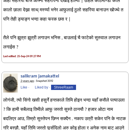
ओहो सहरिया बाजे आफ्नो सहरीपना देखाई हाल्यौ | उहिले काठमाण्डौ काले
कालो छाला देख्ना साथ् मर्स्य्या भनेर आफुलाई ठुलो सहरिया बानाउन खोज्थे त
पनि तेही ड्याङ्ग भन्दा कहा फरक छस र |
तैले पनि झुत्रा झुत्री लगाउन भनिस , बाउलाई चै फाटेको सुरुवाल लगाउन
लगाईस ?
Last edited: 25-Sep-24 09:27 PM
salikram jamakattel
2 years ago
· Snapshot 3592
Like
·
Liked by
·
ShreeRaam
लोगंजी, त्यो सिंगो खसी हसुर्ने हन्तकाले तिमि होइन भन्दा यहाँ कसैले पत्याउला
? कि हामी सबैलाइ तिमीले आफु जस्तो सुस्ते ठानयौ ? हजार ओटा नाम
बदलिएर आउ, तिम्रो सुस्तेपन छिप्न सक्दैन . नकाप उत्री सकेर पनि के नाटक
गरि बस्छौ. यहाँ तिमि जस्तो फुर्सदिलो अरु कोइ होला र अनेक नाम बाट आउने