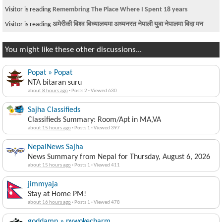
Visitor is reading
Remembring The Place Where I Spent 18 years
Visitor is reading
अमेरीकी बिश्व बिध्यालयमा अध्यनरत नेपाली युबा नेपालमा बिदा मन
You might like these other discussions...
Popat » Popat
NTA bitaran suru
about 8 hours ago
·
Posts 2
·
Viewed 630
Sajha Classifieds
Classifieds Summary: Room/Apt in MA,VA
about 15 hours ago
·
Posts 1
·
Viewed 397
NepalNews Sajha
News Summary from Nepal for Thursday, August 6, 2026
about 15 hours ago
·
Posts 1
·
Viewed 411
jimmyaja
Stay at Home PM!
about 16 hours ago
·
Posts 1
·
Viewed 478
goddamn » pywokecharm