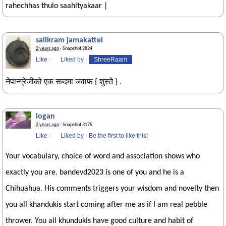
rahechhas thulo saahityakaar |
salikram jamakattel
2 years ago
· Snapshot 2824
Like
·
Liked by
·
ShreeRaam
नेपान्ग्रेजीको एक सब्दमा जवाफ { शुस्ते } .
logan
2 years ago
· Snapshot 3175
Like
·
Liked by
·
Be the first to like this!
Your vocabulary, choice of word and association shows who
exactly you are. bandevd2023 is one of you and he is a
Chihuahua. His comments triggers your wisdom and novelty then
you all khandukis start coming after me as if I am real pebble
thrower. You all khundukis have good culture and habit of