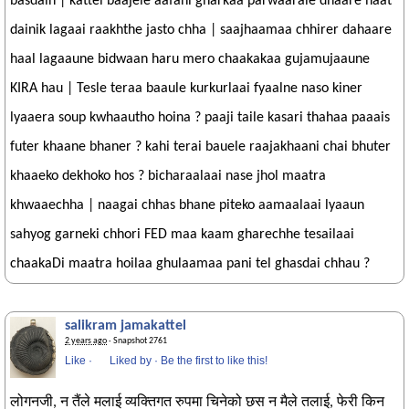
basdain | kattel baajele aafani gharkaa parwaarale dhaare haat
dainik lagaai raakhthe jasto chha | saajhaamaa chhirer dahaare
haal lagaaune bidwaan haru mero chaakakaa gujamujaaune
KIRA hau | Tesle teraa baaule kurkurlaai fyaalne naso kiner
lyaaera soup kwhaautho hoina ? paaji taile kasari thahaa paaais
futer khaane bhaner ? kahi terai bauele raajakhaani chai bhuter
khaaeko dekhoko hos ? bicharaalaai nase jhol maatra
khwaaechha | naagai chhas bhane piteko aamaalaai lyaaun
sahyog garneki chhori FED maa kaam gharechhe tesailaai
chaakaDi maatra hoilaa ghulaamaa pani tel ghasdai chhau ?
salikram jamakattel
2 years ago
· Snapshot 2761
Like
·
Liked by
·
Be the first to like this!
लोगनजी, न तैंले मलाई व्यक्तिगत रुपमा चिनेको छस न मैले तलाई, फेरी किन