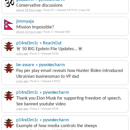
Conservative discussions
about 18 hours ago
·
Posts 97
·
Viewed 107914
·
Likes 58
jimmyaja
Mission Impossible?
about 22 hours ago
·
Posts 1
·
Viewed 484
p14nd3m1c » ReachOut
🚨 50 BIG Epstein File Updates… 🚨
a day ago
·
Posts 3
·
Viewed 5030
be-aware » pywokecharm
Pay per play email reveals how Hunter Biden introduced
Ukrainian businessman to VP dad
a day ago
·
Posts 5
·
Viewed 11810
p14nd3m1c » pywokecharm
Thank you Elon Musk for supporting freedom of speech.
See banned youtube video
a day ago
·
Posts 2
·
Viewed 6928
p14nd3m1c » pywokecharm
Example of how media controls the sheeps