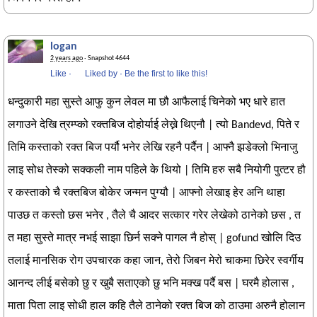
logan
2 years ago
· Snapshot 4644
Like
·
Liked by
·
Be the first to like this!
धन्दुकारी महा सुस्ते आफु कुन लेवल मा छौ आफैलाई चिनेको भए धारे हात
लगाउने देखि त्रम्प्को रक्तबिज दोहोर्याई लेख्ने थिएनौ | त्यो Bandevd, पिते र
तिमि कस्ताको रक्त बिज पर्यौ भनेर लेखि रहनै पर्दैन | आफ्नै झडेक्लो भिनाजु
लाइ सोध तेस्को सक्कली नाम पहिले के थियो | तिमि हरु सबै नियोगी पुत्टर हौ
र कस्ताको चै रक्तबिज बोकेर जन्मन पुग्यौ | आफ्नो लेखाइ हेर अनि थाहा
पाउछ त कस्तो छस भनेर , तैले चै आदर सत्कार गरेर लेखेको ठानेको छस , त
त महा सुस्ते मात्र नभई साझा छिर्न सक्ने पागल नै होस् | gofund खोलि दिउ
तलाई मानसिक रोग उपचारक कहा जान, तेरो जिबन मेरो चाकमा छिरेर स्वर्गीय
आनन्द लीई बसेको छु र खुबै सताएको छु भनि मक्ख पर्दै बस | घरमै होलास ,
माता पिता लाइ सोधी हाल कहि तैले ठानेको रक्त बिज को ठाउमा अरुनै होलान