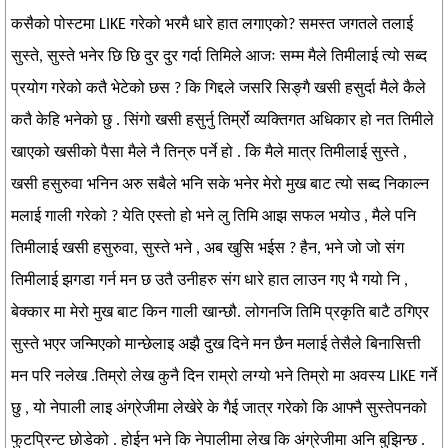
कसैको पोस्टमा LIKE गरेको भरमै धारे हात लगाएको? समस्त जगतले तलाई
सुस्ते, सुस्ते भनेर छि छि दुर दुर गर्दा तिमिले आजः सम्म मैले तिमीलाई त्यो सब्द
प्रयोग गरेको कतै भेटेको छस ? कि गिद्दले जसरि सिङ्गै खसी हसुर्दा मैले कैले
कतै केहि भनेको छु . सिंगो खसी हसुर्नु तिर्म्रो व्यक्तिगत अधिकार हो नत तिमीले
खाएको खसीको पैसा मैले नै तिन्रु पर्ने हो . कि मैले मात्र तिमीलाई सुस्ते ,
खसी हसुरुवा भनिन अरु सबैले भनि सके भनेर मेरो मुख बाट त्यो सब्द निकाल्न
मलाई गाली गरेको ? येति एस्तो हो भने लु तिमि आझ सफल भयोउ , मैले पनि
तिमीलाई खसी हसुरुवा, सुस्ते भने , अब खुसि भईस ? हैन, भने जो जो संग
तिमीलाई झगडा गर्न मन छ उतै उनीहरु संग धारे हात लाउन गए भै गयो नि ,
बेक्कार मा मेरो मुख बाट किन गाली खान्छौ. लोगनजि तिमि प्रकृति बाटै ठगिएर
सुस्ते भएर जन्मिएको मान्छेलाइ अझै दुख दिने मन छैन मलाई तेसैले बिनासित्ती
मन परि नलेख .तिम्रो लेख कुनै दिन राम्रो लग्यो भने तिम्रो मा अवस्य LIKE गर्ने
छु , यो नेपाली लाइ अंग्रेजीमा लेखेरे के गैई जात्र गरेको कि आफ्नै सुस्तेपनको
फुटप्रिन्ट छोडेको . होईन भने कि नेपालीमा लेख कि अंग्रेजीमा अनि बुझिन्छ .