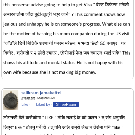
this nonsense advise going to help to get Visa " बेस्ट डिफेन्स भनेको
अन्तरबार्तामा जाँदा बुढी-झुत्री भएर जाने" ? This comment shows how
jealous and unhappy he is on someone's progress. What else can
be the motive of bashing his mom companion during the US visit.
"जाँठाँले छिर्ने बित्तिकै शरणार्थी फारम भरेछन, म भन्दा छिटो GC बनाएर , घर
किनेर , श्रीमती र २ छोरी ल्याएर , छोरीलाई फेड जब ख्वाउन भ्याई सके" This
shows his attitude and mental status. He is not happy with his
own wife because she is not making big money.
salikram jamakattel
2 years ago
· Snapshot 1327
Like
·
Liked by
·
ShreeRaam
लोगनजी मैले कसैकोमा " LIKE " ठोके तलाई के को जलन ? त् संग अनुमति
लिएर" like " ठोक्नु पर्ने हो ? त् पनि अलि राम्रो लेख न तेरोमा पनि "like "