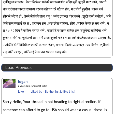
प्रतिकुल बनाउछ . बेस्ट डिफेन्स भनेको अन्तरबार्तामा जाँदा बुढी-झुत्री भएर जाने, आफ्नो
नाम र ठेगाना जस्ता सामान्य प्रस्न बाहेक " खै पढेको छैन, म त तेती हुझ्दीन ,फारम सबै
छोराले भरेको हो , तेस्मै लेखेको होला बाबु " भनेर ट्वाल्ल परेर बस्ने . झुटो बोल्दै नबोल्ने . अनि
मिले सम्म नेपालाँ घर छ , श्रीमान छन् ,अरु छोरा नातिना, छोरी ,जागिर के के छ सब भन्ने , म
त १० १२ दिन मै फर्किन मन छ भन्ने . पासपोर्ट र फारम बाहेक अरु डकुमेन्ट चांहिदैना भन्ने
कुरो छ . मेरो ग्राजुयेसनाँ आमा संगै अर्को दूरको नातेदार आमाको केरटेकरकोरुपमा आएका थिए
. जाँठाँले छिर्ने बित्तिकै शरणार्थी फारम भरेछन, म भन्दा छिटो GC बनाएर , घर किनेर , श्रीमती
र २ छोरी ल्याएर , छोरीलाई फेड जब ख्वाउन भ्याई सके .
Load Previous
logan
2 years ago
· Snapshot 1262
Like
·
Liked by
·
Be the first to like this!
Sorry Hello, Your thread in not heading to right direction. If
someone can afford to go to USA should wear a casual dress. Is