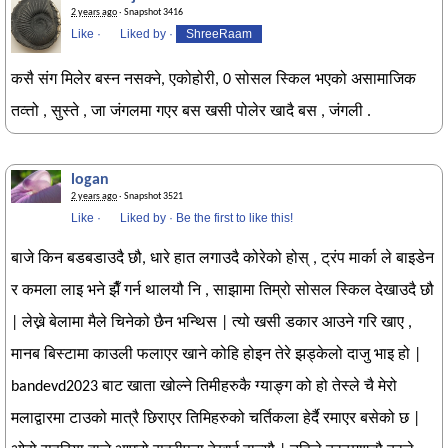
2 years ago
· Snapshot 3416
Like
·
Liked by
·
ShreeRaam
कसै संग मिलेर बस्न नसक्ने, एकोहोरी, 0 सोसल स्किल भएको असामाजिक
तव्त्तो , सुस्ते , जा जंगलमा गएर बस खसी पोलेर खादै बस , जंगली .
logan
2 years ago
· Snapshot 3521
Like
·
Liked by
·
Be the first to like this!
बाजे किन बडबडाउदै छौ, धारे हात लगाउदै कोरेको होस् , ट्रंप मार्का ले बाइडेन
र कमला लाइ भने झैँ गर्न थालयौ नि , साझामा तिम्रो सोसल स्किल देखाउदै छौ
| लेख्ने बेलामा मैले चिनेको छैन भन्थिस | त्यो खसी डकार आउने गरि खाए ,
मानब बिस्टामा काउली फलाएर खाने कोहि होइन तेरे झड्केलो दाजु भाइ हो |
bandevd2023 बाट खाता खोल्ने तिमीहरुकै ग्याङ्ग को हो तेस्ले चै मेरो
मलाद्वारमा टाउको मात्रै छिराएर तिमिहरुको चर्तिकला हेर्दै रमाएर बसेको छ |