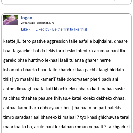
logan
2 years ago
· Snapshot 2771
Like
·
Liked by
·
Be the first to like this!
kaattelji., tero passive aggression taile aafaile bujhdains, dhaare
haat lagaaeko shabda lekis tara tesko intent ra arumaa pani like
gareko bhae hunthyo lekhaai laaii tulanaa gharer herne
kshamata bhaeko bhae taile khanduki kaa pachhi laagi hiddain
thiis| yo maathi ko kamenT taile dohoryaaer pheri padh ani
aafno dimaagi haalta kati khachkieko chha ra kati mahaa suste
raichhau thaahaa paaune thityau.+ katai koreko dekheko chhas :
aafnaa kametharu dohoryaaer her | ha haa man pari nalekha |
timro saradaarlaai bhaneko ki malaai ? tyo khasi ghichuwaa terai
maarkaa ko ho, arule pani lekdainan roman nepaali ? ta khgaduki