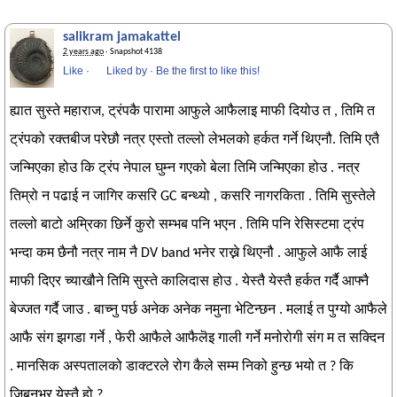
salikram jamakattel
2 years ago
· Snapshot 4138
Like
·
Liked by
·
Be the first to like this!
ह्यात सुस्ते महाराज, ट्रंपकै पारामा आफुले आफैलाइ माफी दियोउ त , तिमि त
ट्रंपको रक्तबीज परेछौ नत्र एस्तो तल्लो लेभलको हर्कत गर्ने थिएनौ. तिमि एतै
जन्मिएका होउ कि ट्रंप नेपाल घुम्न गएको बेला तिमि जन्मिएका होउ . नत्र
तिम्रो न पढाई न जागिर कसरि GC बन्थ्यो , कसरि नागरकिता . तिमि सुस्तेले
तल्लो बाटो अम्रिका छिर्ने कुरो सम्भब पनि भएन . तिमि पनि रेसिस्टमा ट्रंप
भन्दा कम छैनौ नत्र नाम नै DV band भनेर राख्ने थिएनौ . आफुले आफै लाई
माफी दिएर च्याखौने तिमि सुस्ते कालिदास होउ . येस्तै येस्तै हर्कत गर्दै आफ्नै
बेज्जत गर्दै जाउ . बाच्नु पर्छ अनेक अनेक नमुना भेटिन्छन . मलाई त पुग्यो आफैले
आफै संग झगडा गर्ने , फेरी आफैले आफैलॆइ गाली गर्ने मनोरोगी संग म त सक्दिन
. मानसिक अस्पतालको डाक्टरले रोग कैले सम्म निको हुन्छ भयो त ? कि
जिबनभर येस्तै हो ?