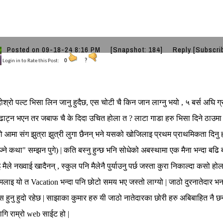
Posted on 09-18-24 8:16 PM
[Snapshot: 184]
Reply
[Subscri
Login in to Rate this Post:
0
?
 दोश्रो पल्ट भिसा लिन जानु हुदैछ, एस चोटी चै किन जान लाग्नु भयो , ५ बर्स अघि ग
ढाट्न भएन तर जबाफ चै के दिदा उचित होला त ? लाटा गाडा हरु भिसा दिने ठाउमा का
 आमा संग झुत्रा झुत्री लुगा छैनन् भने यसको खोजिलाइ प्रथम प्राथमिकता दिनु होस्
्ने कथा" सम्झन पुगे) | कति बस्नु हुन्छ भनि सोधेको अबस्थामा एक मैना भन्दा बढि
मैले नख्वाई खादैनन् , स्कुल पनि मैलेनै पुर्याउनु पर्छ जस्ता कुरा निकाल्दा कसो ह
? मलाइ यो त Vacation भन्दा पनि छोटो समय भए जस्तो लाग्यो | जाठो दुरनातेदा
स हुनु हुदो रहेछ | साझाका कुमार हरु यी जाठो नातेदारका छोरी हरु अबिबाहित नै छ
ागि राम्रो web साईट हो |