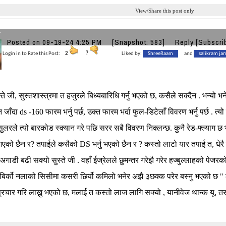
View/Share this post only
r
Posted on 09-19-24 4:25 PM
[Snapshot: 583]
Reply
[Subscri
Login in to Rate this Post:
2
?
Liked by:
ShreeRaam
and
salikram ja
सुस्ते जी, सुस्तशास्त्रमा त हजुरले बिध्यबारिधि गर्नु भएको छ, कसैले सक्दैन . भन्य
जाँदा ds -160 फारम भर्नु पर्छ, उक्त फारम भर्दा फुल-डिटेलाँ विवरण भर्नु पर्छ . त
्सुलरले त्यो बारकोड स्क्यान गरे पछि सरर सबै विवरण निक्लन्छ. कुनै रेड-फ्ल्याग छ भ
एको छैन र? तपाईले कसैको DS भर्नु भएको छैन र ? कस्तो लाटो यार तपाई त, धेरै स
 अगाडी बढी सक्यो सुस्ते जी . वहाँ ईज्रेलले छुमन्तर गरेझै गरेर हज्बुल्लाहको पेजर
े बिर्को नलाको सिसीमा कसरी छिर्यो कमिलो भनेर अझै ३छक्क परेर बस्नु भएको छ " 
्रचार गरि लाख्नु भएको छ, मलाई त कस्तो लाज लागि सक्यो , यानीवेज थान्क यू, तर