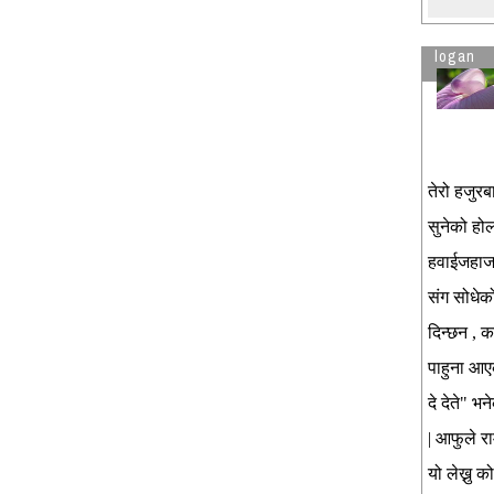
logan
तेरो हजुरब
सुनेको होल
हवाईजहाजको
संग सोधेक
दिन्छन , क
पाहुना आएक
दे देते" भ
| आफुले र
यो लेख्नु 