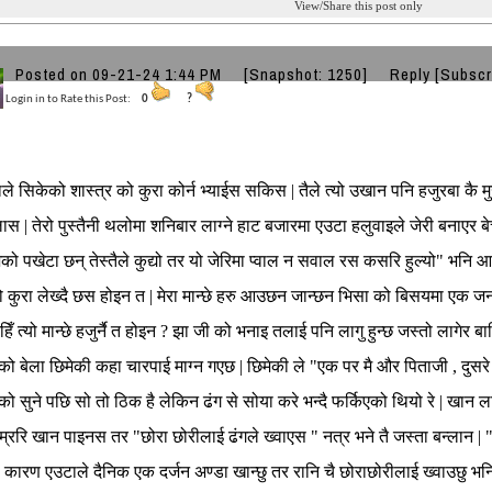
View/Share this post only
Posted on 09-21-24 1:44 PM
[Snapshot: 1250]
Reply
[Subscr
Login in to Rate this Post:
0
?
ाले सिकेको शास्त्र को कुरा कोर्न भ्याईस सकिस | तैले त्यो उखान पनि हजुरबा कै 
ास | तेरो पुस्तैनी थलोमा शनिबार लाग्ने हाट बजारमा एउटा हलुवाइले जेरी बनाएर बेच्
 पखेटा छन् तेस्तैले कुद्यो तर यो जेरिमा प्वाल न सवाल रस कसरि हुल्यो" भनि आस्
ो कुरा लेख्दै छस होइन त | मेरा मान्छे हरु आउछन जान्छन भिसा को बिसयमा एक जना
हिँ त्यो मान्छे हजुर्नै त होइन ? झा जी को भनाइ तलाई पनि लागु हुन्छ जस्तो लागेर ब
ो बेला छिमेकी कहा चारपाई माग्न गएछ | छिमेकी ले "एक पर मै और पिताजी , दुसरे
नेको सुने पछि सो तो ठिक है लेकिन ढंग से सोया करे भन्दै फर्किएको थियो रे | खान
ाम्ररि खान पाइनस तर "छोरा छोरीलाई ढंगले ख्वाएस " नत्र भने तै जस्ता बन्ला
को कारण एउटाले दैनिक एक दर्जन अण्डा खान्छु तर रानि चै छोराछोरीलाई ख्वाउछु भनि