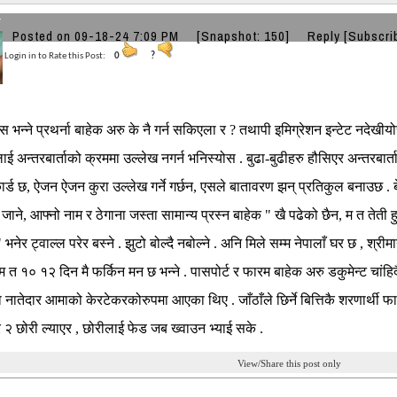
r
Posted on 09-18-24 7:09 PM
[Snapshot: 150]
Reply
[Subscri
Login in to Rate this Post:
0
?
 भन्ने प्रथर्ना बाहेक अरु के नै गर्न सकिएला र ? तथापी इमिग्रेशन इन्टेट नदेखीयो
ई अन्तरबार्ताको क्रममा उल्लेख नगर्न भनिस्योस . बुढा-बुढीहरु हौसिएर अन्तरबार
ार्ड छ, ऐजन ऐजन कुरा उल्लेख गर्ने गर्छन, एसले बातावरण झन् प्रतिकुल बनाउछ . बेस
 जाने, आफ्नो नाम र ठेगाना जस्ता सामान्य प्रस्न बाहेक " खै पढेको छैन, म त तेती हु
" भनेर ट्वाल्ल परेर बस्ने . झुटो बोल्दै नबोल्ने . अनि मिले सम्म नेपालाँ घर छ , श्र
 म त १० १२ दिन मै फर्किन मन छ भन्ने . पासपोर्ट र फारम बाहेक अरु डकुमेन्ट चांहिदैन
ो नातेदार आमाको केरटेकरकोरुपमा आएका थिए . जाँठाँले छिर्ने बित्तिकै शरणार्थी
र २ छोरी ल्याएर , छोरीलाई फेड जब ख्वाउन भ्याई सके .
View/Share this post only