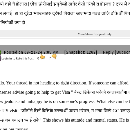
्यो तही नै होलास | छोरा छोरीलाई झड्केलो ठानेर तेसो गरेको त होइनस ? ट्रंप ले 
ज लगाई | हा हा दुईटा भ्याउसाहरु ट्रंपले बिराला खाए भन्दा गडड तालि ठोके झैँ 
र्सियौकी क्या हो |
View/Share this post only
Posted on 09-21-24 2:05 PM
[Snapshot: 1262]
Reply
[Subscr
Login in to Rate this Post:
0
?
lo, Your thread in not heading to right direction. If someone can affor
nsense advise going to help to get Visa " बेस्ट डिफेन्स भनेको अन्तरबार्तामा
w jealous and unhappy he is on someone's progress. What else can be
 US visit. "जाँठाँले छिर्ने बित्तिकै शरणार्थी फारम भरेछन, म भन्दा छिटो GC बनाएर
ेड जब ख्वाउन भ्याई सके" This shows his attitude and mental status. He i
king big money.