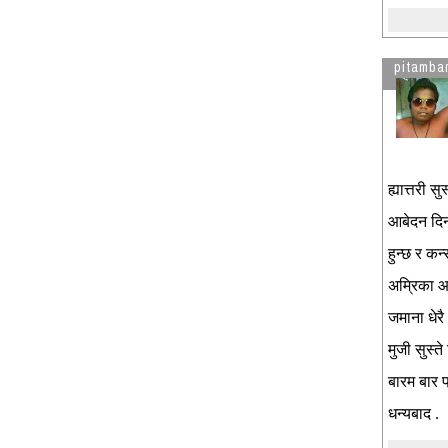
pitamba
ह्यात्तरी 
आबेदन दिन 
हुन्छ र कन
अम्रिका आ
जमाना धेरै
मुजी सुस्त
बारम बार प
धन्यबाद .