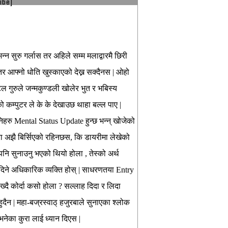
ibe]
न सुरु गर्लास तर अहिले सम्म मलाद्वारमै छिरी
तर आफ्नो धोति खुस्काएको देख्न सक्दैनस | ओहो
ल गुरुले जन्मकुण्डली खोलेर भुत र भबिस्य
को कम्पुटर ले के के देखाउछ थाहा बल्ल पाए |
उनिहरु Mental Status Update हुन्छ भन्न् खोजेको
कुरा अझै बिर्सिएको रहिनछस, कि डायरीमा लेखेको
नि सुनाउनु भएको थियो होला , तेस्को अर्थ
ा दिने अधिकारिक व्यक्ति होस् | साधरणतया Entry
ाख्दै कोर्दा कसो होला ? सल्लाह दिदा र लिदा
क हुदैन | महा-बज्रस्वाठ् हजुरबाले सुनाएका श्लोक
 भनेका कुरा लाई ध्यान दिएस |