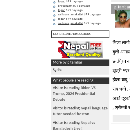
logan
679 days ago
ShreeRaam
679 days ago
pitamba
logan
679 days ago
salikram jamakattel
679 days ago
logan
679 days ago
salikram jamakattel
679 days ago
MORE RELATED DISCUSSIONS
भिजा लागोस
कुरो आमाला
छ ,ग्रिन क
More by pitambar
Sgdhs
झुत्री भएर
होला बाबु 
What people are reading
Visitor from US is reading
सब भन्ने ,
iGoogle- its wicked...
अर्को दूरक
Visitor is reading
The Phoolmati
, श्रीमती 
Show, Nepali Comedy Show
Visitor from US is reading
Need
MP3s???