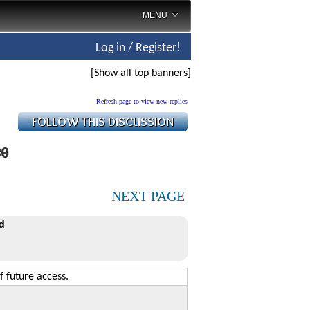
MENU
Log in / Register!
[Show all top banners]
Refresh page to view new replies
ce
NEXT PAGE
d
f future access.