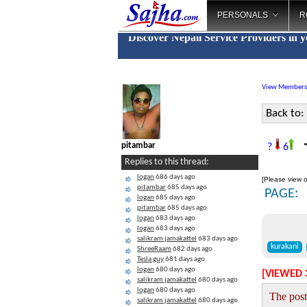
PERSONALS
R
Discover Nepali Service Providers in 
View Members
Back to:
T
pitambar
?
6
Replies to this thread:
logan
686 days ago
[Please view o
pitambar
685 days ago
PAGE:
logan
685 days ago
pitambar
685 days ago
logan
683 days ago
logan
683 days ago
salikram jamakattel
683 days ago
kurakani
ShreeRaam
682 days ago
Tesla guy
681 days ago
logan
680 days ago
[VIEWED 
salikram jamakattel
680 days ago
logan
680 days ago
The post
salikram jamakattel
680 days ago