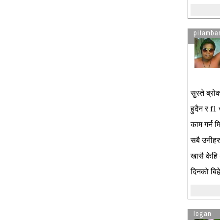
pitamba
सुस्ते ब्रो
हुदैन र f1
काम गर्न म
सबै उनीहरु
खासै केहि 
दिनको बिहे
logan