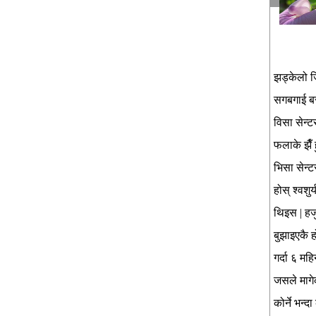
झड्केलो जि
सगबगाई बस 
विसा सेन्ट
फलाके झैँ 
भिसा सेन्ट
होस् श्वशु
थिइस | हज
बुझाइएकै ह
गर्दा ६ मह
जसले मागेक
कोर्ने भन्