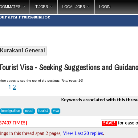
OOMMATES
IT JOBS
LOCAL JOBS
LOGIN
your area
Professio
_
Kurakani General
ourist Visa - Seeking Suggestions and Guidan
ther pages to see the rest of the postings.
Total posts:
26]
1
2
Keywords associated with this threa
immigration
nepal
tourist
visa
37437 TIMES]
SAVE!
for ease o
ings in this thread span 2 pages,
View Last 20 replies
.