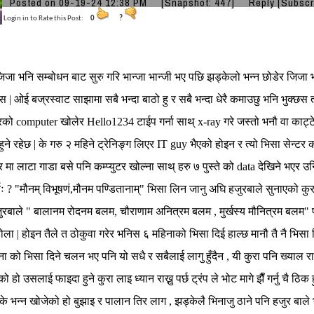
Posted on 09-19-24 12:38 PM
[Snapshot: 447]
Reply
[Subscr
Login in to Rate this Post:
0
?
जा भनि सम्बोधन बाट सुरु गरि भान्जा भान्जी भए पछि झड्केलो भन्न छोडेर जिजा भन्
| ओई बज्रस्वाट साझामा सबै भन्दा बाठो हु र सबै भन्दा धेरै कमाउछु भनि भुक्छस 
रको computer खोलेर Hello1234 टाईप गर्ना साथ् x-ray गरे जस्तो भनौ वा काट्टे
हुने रहेछ | के गरु २ महिने ट्रेनिङ्ग लिएर IT guy भैएको होइन र त्यो भिसा सेन्टर 
र मा लाटा गाडा बसे पनि कम्प्युटर खोल्ना साथ् हरु ७ पुस्ते को data देखिने भएर 
र्यः ? "मौनम् विभूषणं,मौनम पण्डितानाम्" भिसा लिन जानु अघि हजुरबाले सुनाएको 
ुरबाले " बालानम रोदनम बलम, चौराणाम अनित्रम बलम , मुर्खस्य मौनित्रम बलम" प
ोला | होइन तैले त ठोकुवा गरेर भनिस ६ महिनाको भिसा दिई हाल्छ मानौ तै नै भिस
िना को भिसा दिने चलन भए पनि यो सधै र सबैलाई लागु हुँदैन , यी कुरा पनि ख्याल र
ो हो उसलाई फाइदा हुने कुरा लाइ ध्यान राख्नु पर्छ ट्रंप ले भोट मागे झैँ गर्नु चै ठि
दा के भन्न खोजेको हो बुझाइ र पालान तिर लाग , झड्केलै भिनाजु ठाने पनि हजुर बाले