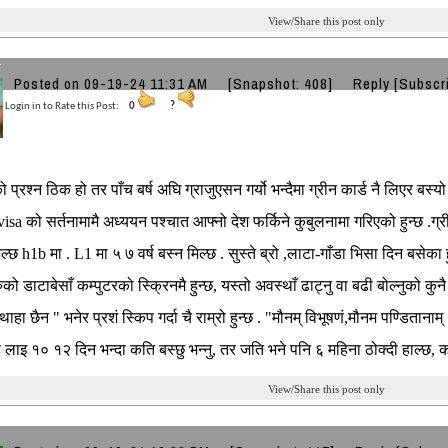
View/Share this post only
r
Posted on 09-19-24 11:31 AM
[Snapshot: 408]
Reply
[Subscr
Login in to Rate this Post:
0
?
को प्रश्न ठिक हो तर पाँच बर्ष अघि ग्राजुएसन गर्यो भन्दैमा ग्रीन कार्ड नै लिएर बस्यो
 visa को सर्तनामामै अध्ययन पश्चात आफ्नो देश फर्किने कुबुलनामा गरिएको हुन्छ .ग
िल्छ h1b मा . L1 मा ५ ७ वर्ष बस्न मिल्छ . सुस्ते ब्रो ,लाटा-गाँडा भिसा दिन बसेका 
को डाटाबेसाँ कम्पुटरको स्क्रिनमै हुन्छ, यस्तो अवस्थाँ ढाट्नु वा बढी बोल्नुको कुन
थाहा छैन " भनेर प्रशं स्किप गर्दा चै राम्रो हुन्छ . "मौनम् विभूषणं,मौनम पण्डितानाम
 लाइ १० १२ दिन भन्दा कति बस्छु भन्नु, तर जति भने पनि ६ महिना ठोक्दी हाल्छ, कस
View/Share this post only